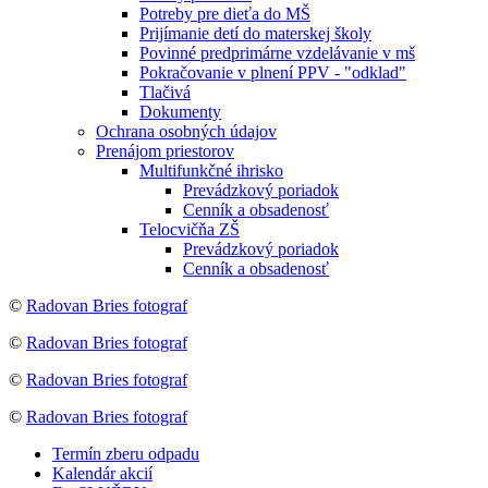
Potreby pre dieťa do MŠ
Prijímanie detí do materskej školy
Povinné predprimárne vzdelávanie v mš
Pokračovanie v plnení PPV - "odklad"
Tlačivá
Dokumenty
Ochrana osobných údajov
Prenájom priestorov
Multifunkčné ihrisko
Prevádzkový poriadok
Cenník a obsadenosť
Telocvičňa ZŠ
Prevádzkový poriadok
Cenník a obsadenosť
©
Radovan Bries fotograf
©
Radovan Bries fotograf
©
Radovan Bries fotograf
©
Radovan Bries fotograf
Termín zberu odpadu
Kalendár akcií