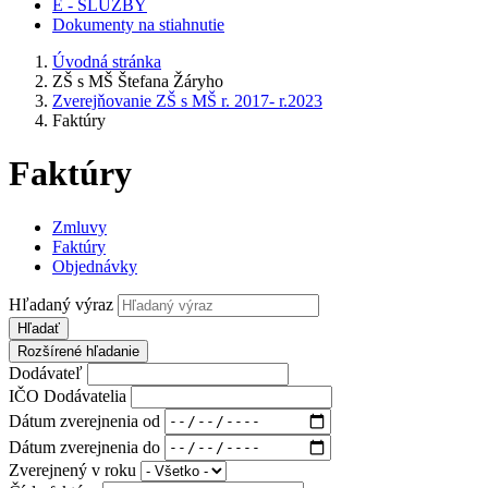
E - SLUŽBY
Dokumenty na stiahnutie
Úvodná stránka
ZŠ s MŠ Štefana Žáryho
Zverejňovanie ZŠ s MŠ r. 2017- r.2023
Faktúry
Faktúry
Zmluvy
Faktúry
Objednávky
Hľadaný výraz
Hľadať
Rozšírené hľadanie
Dodávateľ
IČO Dodávatelia
Dátum zverejnenia od
Dátum zverejnenia do
Zverejnený v roku