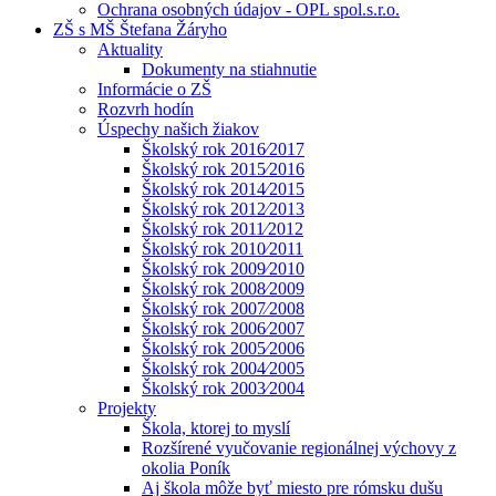
Ochrana osobných údajov - OPL spol.s.r.o.
ZŠ s MŠ Štefana Žáryho
Aktuality
Dokumenty na stiahnutie
Informácie o ZŠ
Rozvrh hodín
Úspechy našich žiakov
Školský rok 2016⁄2017
Školský rok 2015⁄2016
Školský rok 2014⁄2015
Školský rok 2012⁄2013
Školský rok 2011⁄2012
Školský rok 2010⁄2011
Školský rok 2009⁄2010
Školský rok 2008⁄2009
Školský rok 2007⁄2008
Školský rok 2006⁄2007
Školský rok 2005⁄2006
Školský rok 2004⁄2005
Školský rok 2003⁄2004
Projekty
Škola, ktorej to myslí
Rozšírené vyučovanie regionálnej výchovy z
okolia Poník
Aj škola môže byť miesto pre rómsku dušu