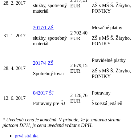
2 377,21
28. 2. 2017
služby, spotrebný
ZŠ s MŠ Š. Žáryho,
EUR
materiál
PONIKY
2017/1 ZŠ
Mesačné platby
2 702,40
31. 1. 2017
služby, spotrebný
ZŠ s MŠ Š. Žáryho,
EUR
materiál
PONIKY
Pravidelné platby
2017/4 ZŠ
2 679,15
28. 4. 2017
ZŠ s MŠ Š. Žáryho,
EUR
Spotrebný tovar
PONIKY
042017 ŠJ
Potraviny
2 126,76
12. 6. 2017
EUR
Potraviny pre ŠJ
Školská jedáleň
* Uvedená cena je konečná. V prípade, že je zmluvná strana
platcom DPH, je cena uvedená vrátane DPH.
prvá stránka