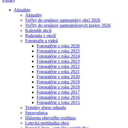
Poniky
Aktuálne
Aktuality
Voľby do orgánov samosprávy obcí 2026
Voľby do orgánov samosprávnych krajov 2026
Kalendár akcií
Podujatia v okolí
Fotografie a videá
Fotogalérie z roku 2026
Fotogalérie z roku 2025
Fotogalérie z roku 2024
Fotogalérie z roku 2023
Fotogalérie z roku 2022
Fotogalérie z roku 2021
Fotogalérie z roku 2020
Fotogalérie z roku 2019
Fotogalérie z roku 2018
Fotogalérie z roku 2017
Fotogalérie z roku 2016
Fotogalérie z roku 2015
Termíny zberu odpadu
Spravodajca
Hlásenia obecného rozhlasu
Letecká prehliadka obce