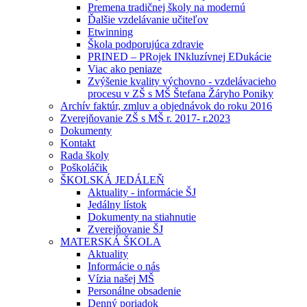
Premena tradičnej školy na modernú
Ďalšie vzdelávanie učiteľov
Etwinning
Škola podporujúca zdravie
PRINED – PRojek INkluzívnej EDukácie
Viac ako peniaze
Zvýšenie kvality výchovno - vzdelávacieho
procesu v ZŠ s MŠ Štefana Žáryho Poniky
Archív faktúr, zmluv a objednávok do roku 2016
Zverejňovanie ZŠ s MŠ r. 2017- r.2023
Dokumenty
Kontakt
Rada školy
Poškoláčik
ŠKOLSKÁ JEDÁLEŇ
Aktuality - informácie ŠJ
Jedálny lístok
Dokumenty na stiahnutie
Zverejňovanie ŠJ
MATERSKÁ ŠKOLA
Aktuality
Informácie o nás
Vízia našej MŠ
Personálne obsadenie
Denný poriadok