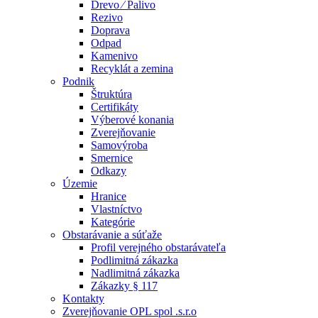
Drevo ⁄ Palivo
Rezivo
Doprava
Odpad
Kamenivo
Recyklát a zemina
Podnik
Štruktúra
Certifikáty
Výberové konania
Zverejňovanie
Samovýroba
Smernice
Odkazy
Územie
Hranice
Vlastníctvo
Kategórie
Obstarávanie a súťaže
Profil verejného obstarávateľa
Podlimitná zákazka
Nadlimitná zákazka
Zákazky § 117
Kontakty
Zverejňovanie OPL spol .s.r.o