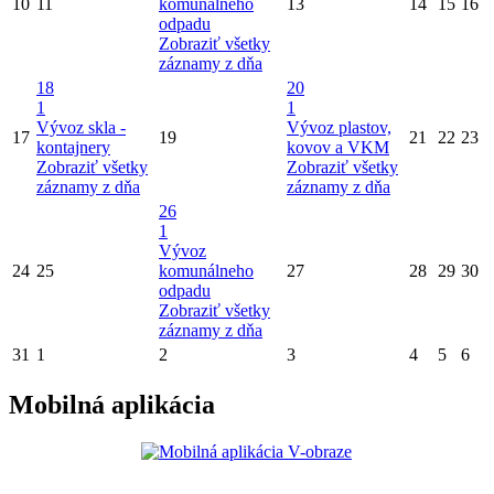
10
11
komunálneho
13
14
15
16
odpadu
Zobraziť všetky
záznamy z dňa
18
20
1
1
Vývoz skla -
Vývoz plastov,
17
19
21
22
23
kontajnery
kovov a VKM
Zobraziť všetky
Zobraziť všetky
záznamy z dňa
záznamy z dňa
26
1
Vývoz
24
25
komunálneho
27
28
29
30
odpadu
Zobraziť všetky
záznamy z dňa
31
1
2
3
4
5
6
Mobilná aplikácia