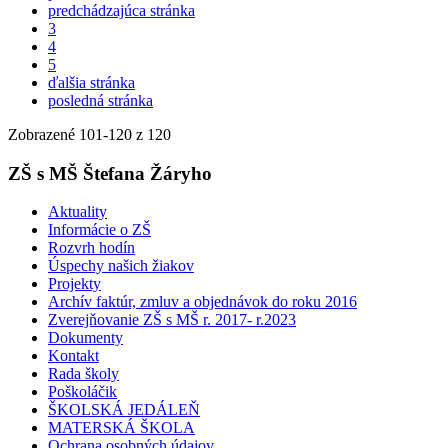
predchádzajúca stránka
3
4
5
ďalšia stránka
posledná stránka
Zobrazené
101
-
120
z 120
ZŠ s MŠ Štefana Žáryho
Aktuality
Informácie o ZŠ
Rozvrh hodín
Úspechy našich žiakov
Projekty
Archív faktúr, zmluv a objednávok do roku 2016
Zverejňovanie ZŠ s MŠ r. 2017- r.2023
Dokumenty
Kontakt
Rada školy
Poškoláčik
ŠKOLSKÁ JEDÁLEŇ
MATERSKÁ ŠKOLA
Ochrana osobných údajov