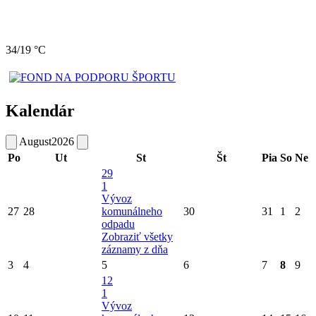
34/19 °C
Kalendár
August
2026
Po
Ut
St
Št
Pia
So
Ne
29
1
Vývoz
27
28
komunálneho
30
31
1
2
odpadu
Zobraziť všetky
záznamy z dňa
3
4
5
6
7
8
9
12
1
Vývoz