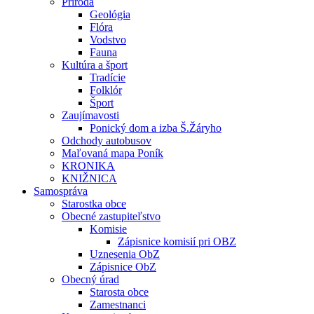
Príroda
Geológia
Flóra
Vodstvo
Fauna
Kultúra a šport
Tradície
Folklór
Šport
Zaujímavosti
Ponický dom a izba Š.Žáryho
Odchody autobusov
Maľovaná mapa Poník
KRONIKA
KNIŽNICA
Samospráva
Starostka obce
Obecné zastupiteľstvo
Komisie
Zápisnice komisií pri OBZ
Uznesenia ObZ
Zápisnice ObZ
Obecný úrad
Starosta obce
Zamestnanci