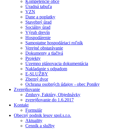
Kompetencie obce
Úradná tabuľa
VZN
Dane a poplatky
Stavebný úrad
Sociálny úrad
Výrub drevín
Hospodárenie
Samostatne hospodáriaci roľník
Verejné obstarávanie
Dokumenty a tlačivá
Projekty
Územno plánovacia dokumentácia
Nakladanie s odpadom
E-SLUŽBY
Zberný dvor
Ochrana osobných údajov - obec Poniky
Zverejňovanie
Zmluvy, Faktúry, Objednávky
zverejňovanie do 1.6.2017
Kontakt
Formulár
Obecný podnik lesov spol.s.r.o.
Aktuality
Cenník a služby