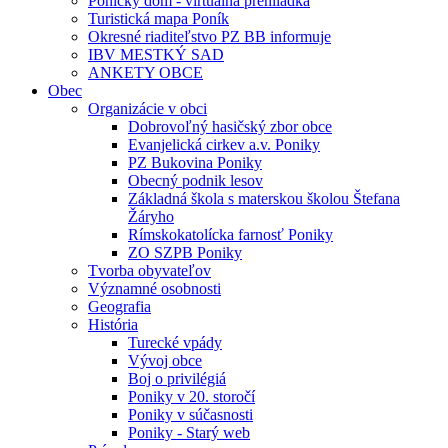
Ponický dom - virtuálna prehliadka
Turistická mapa Poník
Okresné riaditeľstvo PZ BB informuje
IBV MESTKÝ SAD
ANKETY OBCE
Obec
Organizácie v obci
Dobrovoľný hasičský zbor obce
Evanjelická cirkev a.v. Poniky
PZ Bukovina Poniky
Obecný podnik lesov
Základná škola s materskou školou Štefana
Žáryho
Rímskokatolícka farnosť Poniky
ZO SZPB Poniky
Tvorba obyvateľov
Významné osobnosti
Geografia
História
Turecké vpády
Vývoj obce
Boj o privilégiá
Poniky v 20. storočí
Poniky v súčasnosti
Poniky - Starý web