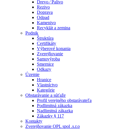
Drevo ⁄ Palivo
Rezivo
Doprava
Odpad
Kamenivo
Recyklát a zemina
Podnik
Štruktúra
Certifikáty
Výberové konania
Zverejňovanie
Samovýroba
Smernice
Odkazy
Územie
Hranice
Vlastníctvo
Kategórie
Obstarávanie a súťaže
Profil verejného obstarávateľa
Podlimitná zákazka
Nadlimitná zákazka
Zákazky § 117
Kontakty
Zverejňovanie OPL spol .s.r.o