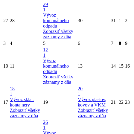
29
1
Vývoz
27
28
komunálneho
30
31
1
2
odpadu
Zobraziť všetky
záznamy z dňa
3
4
5
6
7
8
9
12
1
Vývoz
10
11
komunálneho
13
14
15
16
odpadu
Zobraziť všetky
záznamy z dňa
18
20
1
1
Vývoz skla -
Vývoz plastov,
17
19
21
22
23
kontajnery
kovov a VKM
Zobraziť všetky
Zobraziť všetky
záznamy z dňa
záznamy z dňa
26
1
Vývoz