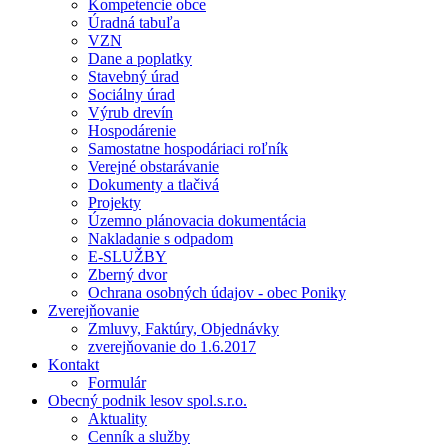
Kompetencie obce
Úradná tabuľa
VZN
Dane a poplatky
Stavebný úrad
Sociálny úrad
Výrub drevín
Hospodárenie
Samostatne hospodáriaci roľník
Verejné obstarávanie
Dokumenty a tlačivá
Projekty
Územno plánovacia dokumentácia
Nakladanie s odpadom
E-SLUŽBY
Zberný dvor
Ochrana osobných údajov - obec Poniky
Zverejňovanie
Zmluvy, Faktúry, Objednávky
zverejňovanie do 1.6.2017
Kontakt
Formulár
Obecný podnik lesov spol.s.r.o.
Aktuality
Cenník a služby