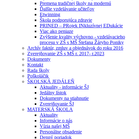
Premena tradičnej školy na modernú
Ďalšie vzdelávanie učiteľov
Etwinning
Škola podporujúca zdravie
PRINED – PRojek INkluzívnej EDukácie
Viac ako peniaze
Zvýšenie kvality výchovno - vzdelávacieho
procesu v ZŠ s MŠ Štefana Žáryho Poniky
Archív faktúr, zmluv a objednávok do roku 2016
Zverejňovanie ZŠ s MŠ r. 2017- r.2023
Dokumenty
Kontakt
Rada školy
Poškoláčik
ŠKOLSKÁ JEDÁLEŇ
Aktuality - informácie ŠJ
Jedálny lístok
Dokumenty na stiahnutie
Zverejňovanie ŠJ
MATERSKÁ ŠKOLA
Aktuality
Informácie o nás
Vízia našej MŠ
Personálne obsadenie
Denný poriadok