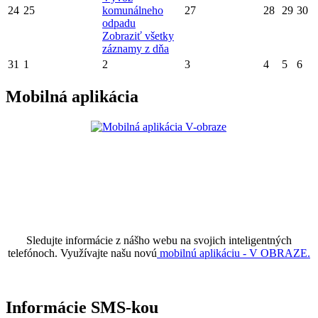
24
25
komunálneho
27
28
29
30
odpadu
Zobraziť všetky
záznamy z dňa
31
1
2
3
4
5
6
Mobilná aplikácia
Sledujte informácie z nášho webu na svojich inteligentných
telefónoch. Využívajte našu novú
mobilnú aplikáciu - V OBRAZE.
Informácie SMS-kou