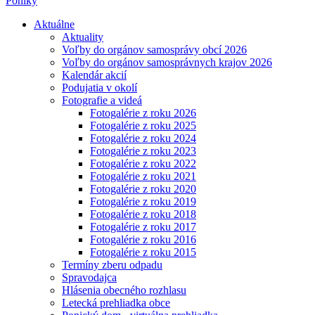
Poniky
Aktuálne
Aktuality
Voľby do orgánov samosprávy obcí 2026
Voľby do orgánov samosprávnych krajov 2026
Kalendár akcií
Podujatia v okolí
Fotografie a videá
Fotogalérie z roku 2026
Fotogalérie z roku 2025
Fotogalérie z roku 2024
Fotogalérie z roku 2023
Fotogalérie z roku 2022
Fotogalérie z roku 2021
Fotogalérie z roku 2020
Fotogalérie z roku 2019
Fotogalérie z roku 2018
Fotogalérie z roku 2017
Fotogalérie z roku 2016
Fotogalérie z roku 2015
Termíny zberu odpadu
Spravodajca
Hlásenia obecného rozhlasu
Letecká prehliadka obce