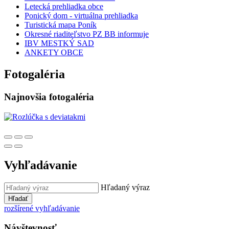
Letecká prehliadka obce
Ponický dom - virtuálna prehliadka
Turistická mapa Poník
Okresné riaditeľstvo PZ BB informuje
IBV MESTKÝ SAD
ANKETY OBCE
Fotogaléria
Najnovšia fotogaléria
Vyhľadávanie
Hľadaný výraz
Hľadať
rozšírené vyhľadávanie
Návštevnosť