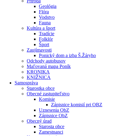
Príroda
Geológia
Flóra
Vodstvo
Fauna
Kultúra a šport
Tradície
Folklór
Šport
Zaujímavosti
Ponický dom a izba Š.Žáryho
Odchody autobusov
Maľovaná mapa Poník
KRONIKA
KNIŽNICA
Samospráva
Starostka obce
Obecné zastupiteľstvo
Komisie
Zápisnice komisií pri OBZ
Uznesenia ObZ
Zápisnice ObZ
Obecný úrad
Starosta obce
Zamestnanci