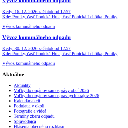
Vývoz komunálneho odpadu
Kedy:
16. 12. 2026 začiatok od 12:57
Kde:
Poniky, časť Ponická Huta, časť Ponická Lehôtka, Poniky
Vývoz komunálneho odpadu
Vývoz komunálneho odpadu
Kedy:
30. 12. 2026 začiatok od 12:57
Kde:
Poniky, časť Ponická Huta, časť Ponická Lehôtka, Poniky
Vývoz komunálneho odpadu
Aktuálne
Aktuality
Voľby do orgánov samosprávy obcí 2026
Voľby do orgánov samosprávnych krajov 2026
Kalendár akcií
Podujatia v okolí
Fotografie a videá
Termíny zberu odpadu
Spravodajca
Hlásenia obecného rozhlasu