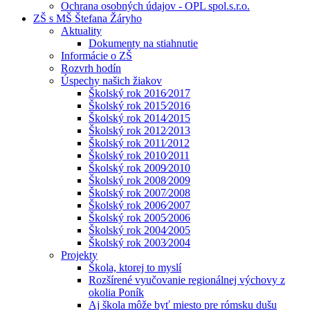
Ochrana osobných údajov - OPL spol.s.r.o.
ZŠ s MŠ Štefana Žáryho
Aktuality
Dokumenty na stiahnutie
Informácie o ZŠ
Rozvrh hodín
Úspechy našich žiakov
Školský rok 2016⁄2017
Školský rok 2015⁄2016
Školský rok 2014⁄2015
Školský rok 2012⁄2013
Školský rok 2011⁄2012
Školský rok 2010⁄2011
Školský rok 2009⁄2010
Školský rok 2008⁄2009
Školský rok 2007⁄2008
Školský rok 2006⁄2007
Školský rok 2005⁄2006
Školský rok 2004⁄2005
Školský rok 2003⁄2004
Projekty
Škola, ktorej to myslí
Rozšírené vyučovanie regionálnej výchovy z
okolia Poník
Aj škola môže byť miesto pre rómsku dušu