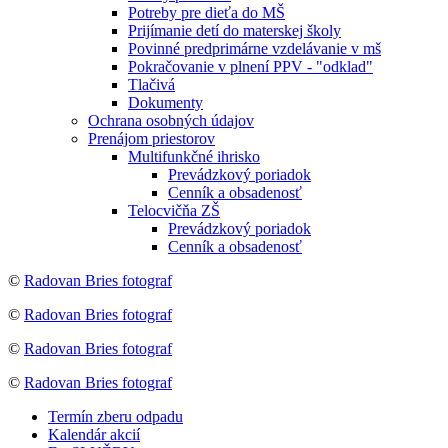
Potreby pre dieťa do MŠ
Prijímanie detí do materskej školy
Povinné predprimárne vzdelávanie v mš
Pokračovanie v plnení PPV - "odklad"
Tlačivá
Dokumenty
Ochrana osobných údajov
Prenájom priestorov
Multifunkčné ihrisko
Prevádzkový poriadok
Cenník a obsadenosť
Telocvičňa ZŠ
Prevádzkový poriadok
Cenník a obsadenosť
©
Radovan Bries fotograf
©
Radovan Bries fotograf
©
Radovan Bries fotograf
©
Radovan Bries fotograf
Termín zberu odpadu
Kalendár akcií