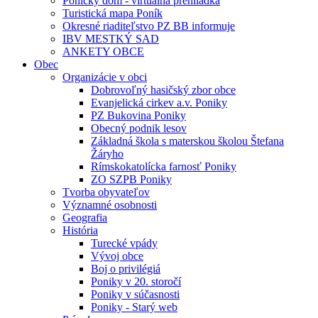
Ponický dom - virtuálna prehliadka
Turistická mapa Poník
Okresné riaditeľstvo PZ BB informuje
IBV MESTKÝ SAD
ANKETY OBCE
Obec
Organizácie v obci
Dobrovoľný hasičský zbor obce
Evanjelická cirkev a.v. Poniky
PZ Bukovina Poniky
Obecný podnik lesov
Základná škola s materskou školou Štefana
Žáryho
Rímskokatolícka farnosť Poniky
ZO SZPB Poniky
Tvorba obyvateľov
Významné osobnosti
Geografia
História
Turecké vpády
Vývoj obce
Boj o privilégiá
Poniky v 20. storočí
Poniky v súčasnosti
Poniky - Starý web