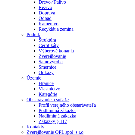
Drevo ⁄ Palivo
Rezivo
Doprava
Odpad
Kamenivo
Recyklát a zemina
Podnik
Štruktúra
Certifikáty
Výberové konania
Zverejňovanie
Samovýroba
Smernice
Odkazy
Územie
Hranice
Vlastníctvo
Kategórie
Obstarávanie a súťaže
Profil verejného obstarávateľa
Podlimitná zákazka
Nadlimitná zákazka
Zákazky § 117
Kontakty
Zverejňovanie OPL spol .s.r.o