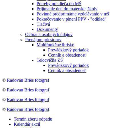
Potreby pre dieťa do MŠ
Prijímanie detí do materskej školy
Povinné predprimárne vzdelávanie v mš
Pokračovanie v plnení PPV - "odklad"
Tlačivá
Dokumenty
Ochrana osobných údajov
Prenájom priestorov
Multifunkčné ihrisko
Prevádzkový poriadok
Cenník a obsadenosť
Telocvičňa ZŠ
Prevádzkový poriadok
Cenník a obsadenosť
©
Radovan Bries fotograf
©
Radovan Bries fotograf
©
Radovan Bries fotograf
©
Radovan Bries fotograf
Termín zberu odpadu
Kalendár akcií