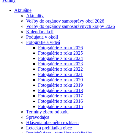
Poniky
Aktuálne
Aktuality
Voľby do orgánov samosprávy obcí 2026
Voľby do orgánov samosprávnych krajov 2026
Kalendár akcií
Podujatia v okolí
Fotografie a videá
Fotogalérie z roku 2026
Fotogalérie z roku 2025
Fotogalérie z roku 2024
Fotogalérie z roku 2023
Fotogalérie z roku 2022
Fotogalérie z roku 2021
Fotogalérie z roku 2020
Fotogalérie z roku 2019
Fotogalérie z roku 2018
Fotogalérie z roku 2017
Fotogalérie z roku 2016
Fotogalérie z roku 2015
Termíny zberu odpadu
Spravodajca
Hlásenia obecného rozhlasu
Letecká prehliadka obce