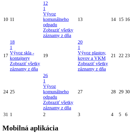
12
1
Vývoz
10
11
komunálneho
13
14
15
16
odpadu
Zobraziť všetky
záznamy z dňa
18
20
1
1
Vývoz skla -
Vývoz plastov,
17
19
21
22
23
kontajnery
kovov a VKM
Zobraziť všetky
Zobraziť všetky
záznamy z dňa
záznamy z dňa
26
1
Vývoz
24
25
komunálneho
27
28
29
30
odpadu
Zobraziť všetky
záznamy z dňa
31
1
2
3
4
5
6
Mobilná aplikácia