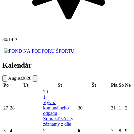
30/14 °C
Kalendár
August
2026
Po
Ut
St
Št
Pia
So
Ne
29
1
Vývoz
27
28
komunálneho
30
31
1
2
odpadu
Zobraziť všetky
záznamy z dňa
3
4
5
6
7
8
9