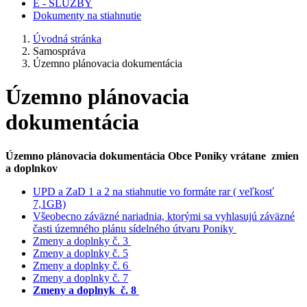
E - SLUŽBY
Dokumenty na stiahnutie
Úvodná stránka
Samospráva
Územno plánovacia dokumentácia
Územno plánovacia
dokumentácia
Územno plánovacia dokumentácia Obce Poniky vrátane zmien
a doplnkov
UPD a ZaD 1 a 2 na stiahnutie vo formáte rar ( veľkosť
7,1GB)
Všeobecno záväzné nariadnia, ktorými sa vyhlasujú záväzné
časti územného plánu sídelného útvaru Poniky
Zmeny a doplnky č. 3
Zmeny a doplnky č. 5
Zmeny a doplnky č. 6
Zmeny a doplnky č. 7
Zmeny a doplnyk č. 8