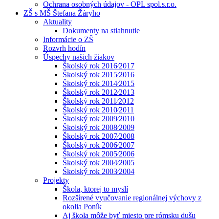
Ochrana osobných údajov - OPL spol.s.r.o.
ZŠ s MŠ Štefana Žáryho
Aktuality
Dokumenty na stiahnutie
Informácie o ZŠ
Rozvrh hodín
Úspechy našich žiakov
Školský rok 2016⁄2017
Školský rok 2015⁄2016
Školský rok 2014⁄2015
Školský rok 2012⁄2013
Školský rok 2011⁄2012
Školský rok 2010⁄2011
Školský rok 2009⁄2010
Školský rok 2008⁄2009
Školský rok 2007⁄2008
Školský rok 2006⁄2007
Školský rok 2005⁄2006
Školský rok 2004⁄2005
Školský rok 2003⁄2004
Projekty
Škola, ktorej to myslí
Rozšírené vyučovanie regionálnej výchovy z
okolia Poník
Aj škola môže byť miesto pre rómsku dušu