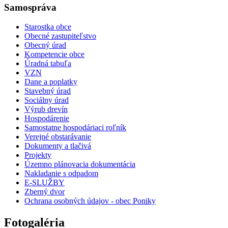
Samospráva
Starostka obce
Obecné zastupiteľstvo
Obecný úrad
Kompetencie obce
Úradná tabuľa
VZN
Dane a poplatky
Stavebný úrad
Sociálny úrad
Výrub drevín
Hospodárenie
Samostatne hospodáriaci roľník
Verejné obstarávanie
Dokumenty a tlačivá
Projekty
Územno plánovacia dokumentácia
Nakladanie s odpadom
E-SLUŽBY
Zberný dvor
Ochrana osobných údajov - obec Poniky
Fotogaléria