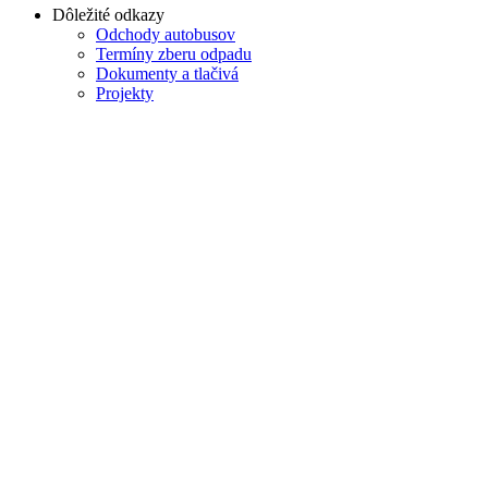
Dôležité odkazy
Odchody autobusov
Termíny zberu odpadu
Dokumenty a tlačivá
Projekty