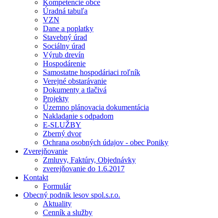
Kompetencie obce
Úradná tabuľa
VZN
Dane a poplatky
Stavebný úrad
Sociálny úrad
Výrub drevín
Hospodárenie
Samostatne hospodáriaci roľník
Verejné obstarávanie
Dokumenty a tlačivá
Projekty
Územno plánovacia dokumentácia
Nakladanie s odpadom
E-SLUŽBY
Zberný dvor
Ochrana osobných údajov - obec Poniky
Zverejňovanie
Zmluvy, Faktúry, Objednávky
zverejňovanie do 1.6.2017
Kontakt
Formulár
Obecný podnik lesov spol.s.r.o.
Aktuality
Cenník a služby