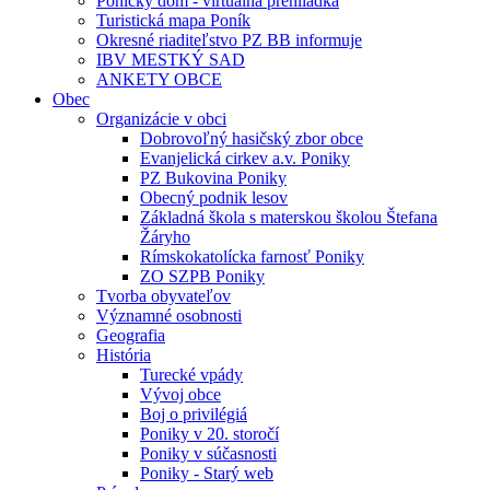
Ponický dom - virtuálna prehliadka
Turistická mapa Poník
Okresné riaditeľstvo PZ BB informuje
IBV MESTKÝ SAD
ANKETY OBCE
Obec
Organizácie v obci
Dobrovoľný hasičský zbor obce
Evanjelická cirkev a.v. Poniky
PZ Bukovina Poniky
Obecný podnik lesov
Základná škola s materskou školou Štefana
Žáryho
Rímskokatolícka farnosť Poniky
ZO SZPB Poniky
Tvorba obyvateľov
Významné osobnosti
Geografia
História
Turecké vpády
Vývoj obce
Boj o privilégiá
Poniky v 20. storočí
Poniky v súčasnosti
Poniky - Starý web