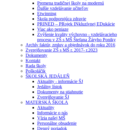
Premena tradičnej školy na modernú
Ďalšie vzdelávanie učiteľov
Etwinning
Škola podporujúca zdravie
PRINED – PRojek INkluzívnej EDukácie
Viac ako peniaze
Zvýšenie kvality výchovno - vzdelávacieho
procesu v ZŠ s MŠ Štefana Žáryho Poniky
Archív faktúr, zmluv a objednávok do roku 2016
Zverejňovanie ZŠ s MŠ r. 2017- r.2023
Dokumenty
Kontakt
Rada školy
Poškoláčik
ŠKOLSKÁ JEDÁLEŇ
Aktuality - informácie ŠJ
Jedálny lístok
Dokumenty na stiahnutie
Zverejňovanie ŠJ
MATERSKÁ ŠKOLA
Aktuality
Informácie o nás
Vízia našej MŠ
Personálne obsadenie
Denný poriadok