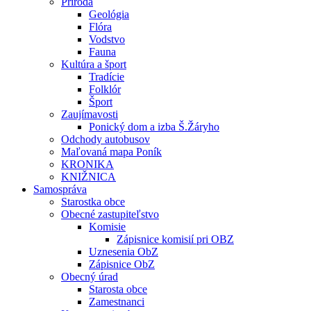
Príroda
Geológia
Flóra
Vodstvo
Fauna
Kultúra a šport
Tradície
Folklór
Šport
Zaujímavosti
Ponický dom a izba Š.Žáryho
Odchody autobusov
Maľovaná mapa Poník
KRONIKA
KNIŽNICA
Samospráva
Starostka obce
Obecné zastupiteľstvo
Komisie
Zápisnice komisií pri OBZ
Uznesenia ObZ
Zápisnice ObZ
Obecný úrad
Starosta obce
Zamestnanci