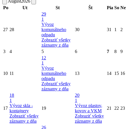
August
2026
Po
Ut
St
Št
Pia
So
Ne
29
1
Vývoz
27
28
komunálneho
30
31
1
2
odpadu
Zobraziť všetky
záznamy z dňa
3
4
5
6
7
8
9
12
1
Vývoz
10
11
komunálneho
13
14
15
16
odpadu
Zobraziť všetky
záznamy z dňa
18
20
1
1
Vývoz skla -
Vývoz plastov,
17
19
21
22
23
kontajnery
kovov a VKM
Zobraziť všetky
Zobraziť všetky
záznamy z dňa
záznamy z dňa
26