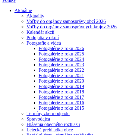
Poniky
Aktuálne
Aktuality
Voľby do orgánov samosprávy obcí 2026
Voľby do orgánov samosprávnych krajov 2026
Kalendár akcií
Podujatia v okolí
Fotografie a videá
Fotogalérie z roku 2026
Fotogalérie z roku 2025
Fotogalérie z roku 2024
Fotogalérie z roku 2023
Fotogalérie z roku 2022
Fotogalérie z roku 2021
Fotogalérie z roku 2020
Fotogalérie z roku 2019
Fotogalérie z roku 2018
Fotogalérie z roku 2017
Fotogalérie z roku 2016
Fotogalérie z roku 2015
Termíny zberu odpadu
Spravodajca
Hlásenia obecného rozhlasu
Letecká prehliadka obce