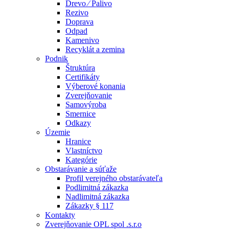
Drevo ⁄ Palivo
Rezivo
Doprava
Odpad
Kamenivo
Recyklát a zemina
Podnik
Štruktúra
Certifikáty
Výberové konania
Zverejňovanie
Samovýroba
Smernice
Odkazy
Územie
Hranice
Vlastníctvo
Kategórie
Obstarávanie a súťaže
Profil verejného obstarávateľa
Podlimitná zákazka
Nadlimitná zákazka
Zákazky § 117
Kontakty
Zverejňovanie OPL spol .s.r.o