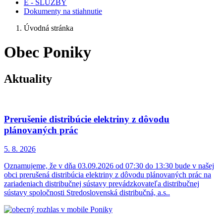
E - SLUŽBY
Dokumenty na stiahnutie
Úvodná stránka
Obec Poniky
Aktuality
Prerušenie distribúcie elektriny z dôvodu
plánovaných prác
5. 8.
2026
Oznamujeme, že v dňa 03.09.2026 od 07:30 do 13:30 bude v našej
obci prerušená distribúcia elektriny z dôvodu plánovaných prác na
zariadeniach distribučnej sústavy prevádzkovateľa distribučnej
sústavy spoločnosti Stredoslovenská distribučná, a.s..