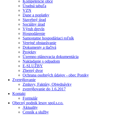
Kompetencie obce
Úradná tabuľa
VZN
Dane a poplatky
Stavebný úrad
Sociálny úrad
Výrub drevín
Hospodárenie
Samostatne hospodáriaci roľník
Verejné obstarávanie
Dokumenty a tlačivá
Projekty
Územno plánovacia dokumentácia
Nakladanie s odpadom
E-SLUŽBY
Zberný dvor
Ochrana osobných údajov - obec Poniky
Zverejňovanie
Zmluvy, Faktúry, Objednávky
zverejňovanie do 1.6.2017
Kontakt
Formulár
Obecný podnik lesov spol.s.r.o.
Aktuality
Cenník a služby