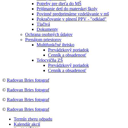
Potreby pre dieťa do MŠ
Prijímanie detí do materskej školy
Povinné predprimárne vzdelávanie v mš
Pokračovanie v plnení PPV - "odklad"
Tlačivá
Dokumenty
Ochrana osobných údajov
Prenájom priestorov
Multifunkčné ihrisko
Prevádzkový poriadok
Cenník a obsadenosť
Telocvičňa ZŠ
Prevádzkový poriadok
Cenník a obsadenosť
©
Radovan Bries fotograf
©
Radovan Bries fotograf
©
Radovan Bries fotograf
©
Radovan Bries fotograf
Termín zberu odpadu
Kalendár akcií