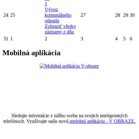
1
Vývoz
24
25
komunálneho
27
28
29
30
odpadu
Zobraziť všetky
záznamy z dňa
31
1
2
3
4
5
6
Mobilná aplikácia
Sledujte informácie z nášho webu na svojich inteligentných
telefónoch. Využívajte našu novú
mobilnú aplikáciu - V OBRAZE.