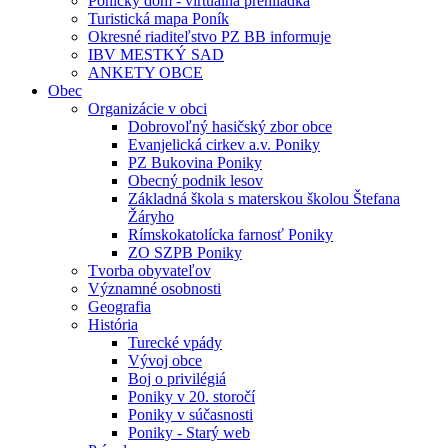
Ponický dom - virtuálna prehliadka
Turistická mapa Poník
Okresné riaditeľstvo PZ BB informuje
IBV MESTKÝ SAD
ANKETY OBCE
Obec
Organizácie v obci
Dobrovoľný hasičský zbor obce
Evanjelická cirkev a.v. Poniky
PZ Bukovina Poniky
Obecný podnik lesov
Základná škola s materskou školou Štefana
Žáryho
Rímskokatolícka farnosť Poniky
ZO SZPB Poniky
Tvorba obyvateľov
Významné osobnosti
Geografia
História
Turecké vpády
Vývoj obce
Boj o privilégiá
Poniky v 20. storočí
Poniky v súčasnosti
Poniky - Starý web