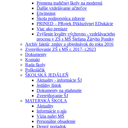
Premena tradičnej školy na modernú
Ďalšie vzdelávanie učiteľov
Etwinning
Škola podporujúca zdravie
PRINED – PRojek INkluzívnej EDukácie
Viac ako peniaze
Zvýšenie kvality výchovno - vzdelávacieho
procesu v ZŠ s MŠ Štefana Žáryho Poniky
Archív faktúr, zmluv a objednávok do roku 2016
Zverejňovanie ZŠ s MŠ r. 2017- r.2023
Dokumenty
Kontakt
Rada školy
Poškoláčik
ŠKOLSKÁ JEDÁLEŇ
Aktuality - informácie ŠJ
Jedálny lístok
Dokumenty na stiahnutie
Zverejňovanie ŠJ
MATERSKÁ ŠKOLA
Aktuality
Informácie o nás
Vízia našej MŠ
Personálne obsadenie
Denný poriadok