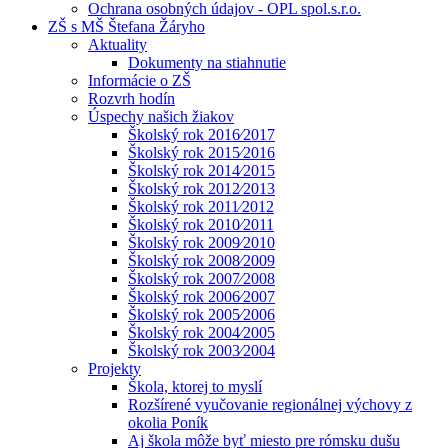
Ochrana osobných údajov - OPL spol.s.r.o.
ZŠ s MŠ Štefana Žáryho
Aktuality
Dokumenty na stiahnutie
Informácie o ZŠ
Rozvrh hodín
Úspechy našich žiakov
Školský rok 2016⁄2017
Školský rok 2015⁄2016
Školský rok 2014⁄2015
Školský rok 2012⁄2013
Školský rok 2011⁄2012
Školský rok 2010⁄2011
Školský rok 2009⁄2010
Školský rok 2008⁄2009
Školský rok 2007⁄2008
Školský rok 2006⁄2007
Školský rok 2005⁄2006
Školský rok 2004⁄2005
Školský rok 2003⁄2004
Projekty
Škola, ktorej to myslí
Rozšírené vyučovanie regionálnej výchovy z
okolia Poník
Aj škola môže byť miesto pre rómsku dušu