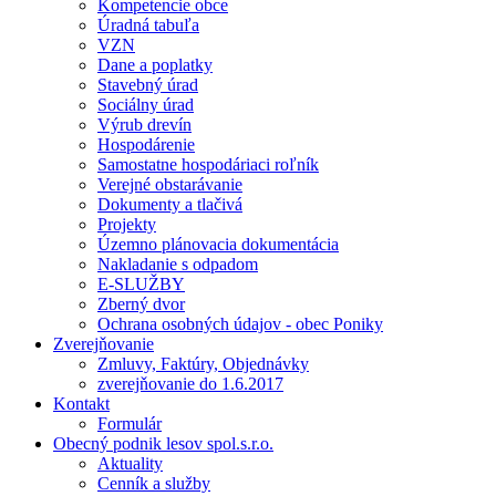
Kompetencie obce
Úradná tabuľa
VZN
Dane a poplatky
Stavebný úrad
Sociálny úrad
Výrub drevín
Hospodárenie
Samostatne hospodáriaci roľník
Verejné obstarávanie
Dokumenty a tlačivá
Projekty
Územno plánovacia dokumentácia
Nakladanie s odpadom
E-SLUŽBY
Zberný dvor
Ochrana osobných údajov - obec Poniky
Zverejňovanie
Zmluvy, Faktúry, Objednávky
zverejňovanie do 1.6.2017
Kontakt
Formulár
Obecný podnik lesov spol.s.r.o.
Aktuality
Cenník a služby