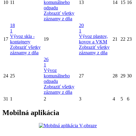
10
11
komunálneho
13
14
15
16
odpadu
Zobraziť všetky
záznamy z dňa
18
20
1
1
Vývoz skla -
Vývoz plastov,
17
19
21
22
23
kontajnery
kovov a VKM
Zobraziť všetky
Zobraziť všetky
záznamy z dňa
záznamy z dňa
26
1
Vývoz
24
25
komunálneho
27
28
29
30
odpadu
Zobraziť všetky
záznamy z dňa
31
1
2
3
4
5
6
Mobilná aplikácia