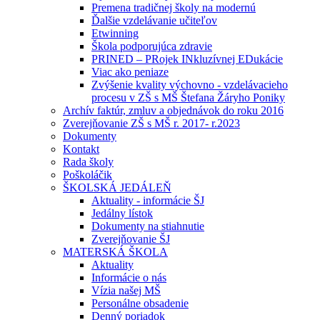
Premena tradičnej školy na modernú
Ďalšie vzdelávanie učiteľov
Etwinning
Škola podporujúca zdravie
PRINED – PRojek INkluzívnej EDukácie
Viac ako peniaze
Zvýšenie kvality výchovno - vzdelávacieho
procesu v ZŠ s MŠ Štefana Žáryho Poniky
Archív faktúr, zmluv a objednávok do roku 2016
Zverejňovanie ZŠ s MŠ r. 2017- r.2023
Dokumenty
Kontakt
Rada školy
Poškoláčik
ŠKOLSKÁ JEDÁLEŇ
Aktuality - informácie ŠJ
Jedálny lístok
Dokumenty na stiahnutie
Zverejňovanie ŠJ
MATERSKÁ ŠKOLA
Aktuality
Informácie o nás
Vízia našej MŠ
Personálne obsadenie
Denný poriadok