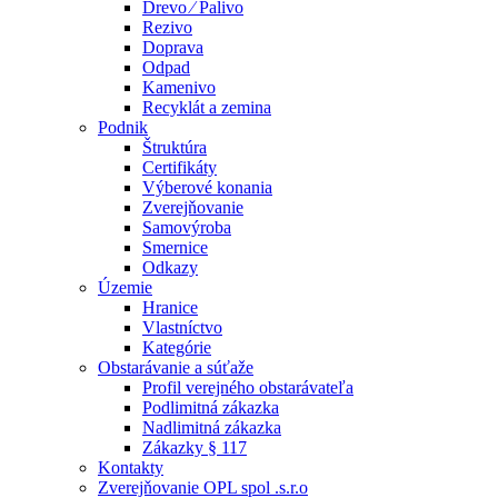
Drevo ⁄ Palivo
Rezivo
Doprava
Odpad
Kamenivo
Recyklát a zemina
Podnik
Štruktúra
Certifikáty
Výberové konania
Zverejňovanie
Samovýroba
Smernice
Odkazy
Územie
Hranice
Vlastníctvo
Kategórie
Obstarávanie a súťaže
Profil verejného obstarávateľa
Podlimitná zákazka
Nadlimitná zákazka
Zákazky § 117
Kontakty
Zverejňovanie OPL spol .s.r.o