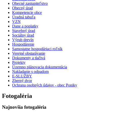
Obecné zastupiteľstvo
Obecný úrad
Kompetencie obce
Úradná tabuľa
VZN
Dane a poplatky
Stavebný úrad
Sociálny úrad
Výrub drevín
Hospodárenie
Samostatne hospodáriaci roľník
Verejné obstarávanie
Dokumenty a tlačivá
Projekty
Územno plánovacia dokumentácia
Nakladanie s odpadom
E-SLUŽBY
Zberný dvor
Ochrana osobných údajov - obec Poniky
Fotogaléria
Najnovšia fotogaléria