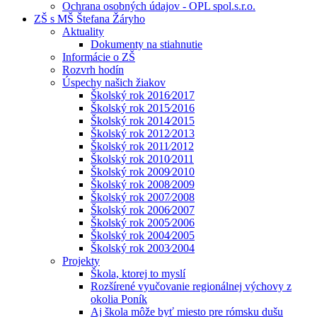
Ochrana osobných údajov - OPL spol.s.r.o.
ZŠ s MŠ Štefana Žáryho
Aktuality
Dokumenty na stiahnutie
Informácie o ZŠ
Rozvrh hodín
Úspechy našich žiakov
Školský rok 2016⁄2017
Školský rok 2015⁄2016
Školský rok 2014⁄2015
Školský rok 2012⁄2013
Školský rok 2011⁄2012
Školský rok 2010⁄2011
Školský rok 2009⁄2010
Školský rok 2008⁄2009
Školský rok 2007⁄2008
Školský rok 2006⁄2007
Školský rok 2005⁄2006
Školský rok 2004⁄2005
Školský rok 2003⁄2004
Projekty
Škola, ktorej to myslí
Rozšírené vyučovanie regionálnej výchovy z
okolia Poník
Aj škola môže byť miesto pre rómsku dušu