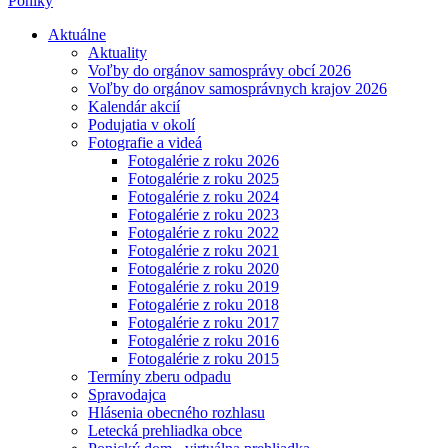
Poniky
Aktuálne
Aktuality
Voľby do orgánov samosprávy obcí 2026
Voľby do orgánov samosprávnych krajov 2026
Kalendár akcií
Podujatia v okolí
Fotografie a videá
Fotogalérie z roku 2026
Fotogalérie z roku 2025
Fotogalérie z roku 2024
Fotogalérie z roku 2023
Fotogalérie z roku 2022
Fotogalérie z roku 2021
Fotogalérie z roku 2020
Fotogalérie z roku 2019
Fotogalérie z roku 2018
Fotogalérie z roku 2017
Fotogalérie z roku 2016
Fotogalérie z roku 2015
Termíny zberu odpadu
Spravodajca
Hlásenia obecného rozhlasu
Letecká prehliadka obce