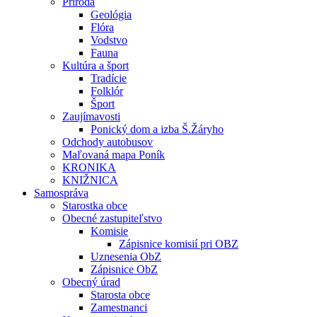
Príroda
Geológia
Flóra
Vodstvo
Fauna
Kultúra a šport
Tradície
Folklór
Šport
Zaujímavosti
Ponický dom a izba Š.Žáryho
Odchody autobusov
Maľovaná mapa Poník
KRONIKA
KNIŽNICA
Samospráva
Starostka obce
Obecné zastupiteľstvo
Komisie
Zápisnice komisií pri OBZ
Uznesenia ObZ
Zápisnice ObZ
Obecný úrad
Starosta obce
Zamestnanci