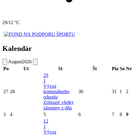
29/12 °C
Kalendár
August
2026
Po
Ut
St
Št
Pia
So
Ne
29
1
Vývoz
27
28
komunálneho
30
31
1
2
odpadu
Zobraziť všetky
záznamy z dňa
3
4
5
6
7
8
9
12
1
Vývoz