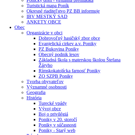
Ponický dom - virtuálna prehliadka
Turistická mapa Poník
Okresné riaditeľstvo PZ BB informuje
IBV MESTKÝ SAD
ANKETY OBCE
Obec
Organizácie v obci
Dobrovoľný hasičský zbor obce
Evanjelická cirkev a.v. Poniky
PZ Bukovina Poniky
Obecný podnik lesov
Základná škola s materskou školou Štefana
Žáryho
Rímskokatolícka farnosť Poniky
ZO SZPB Poniky
Tvorba obyvateľov
Významné osobnosti
Geografia
História
Turecké vpády
Vývoj obce
Boj o privilégiá
Poniky v 20. storočí
Poniky v súčasnosti
Poniky - Starý web