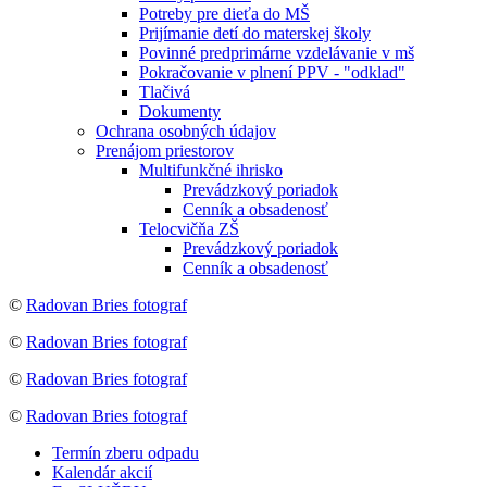
Potreby pre dieťa do MŠ
Prijímanie detí do materskej školy
Povinné predprimárne vzdelávanie v mš
Pokračovanie v plnení PPV - "odklad"
Tlačivá
Dokumenty
Ochrana osobných údajov
Prenájom priestorov
Multifunkčné ihrisko
Prevádzkový poriadok
Cenník a obsadenosť
Telocvičňa ZŠ
Prevádzkový poriadok
Cenník a obsadenosť
©
Radovan Bries fotograf
©
Radovan Bries fotograf
©
Radovan Bries fotograf
©
Radovan Bries fotograf
Termín zberu odpadu
Kalendár akcií