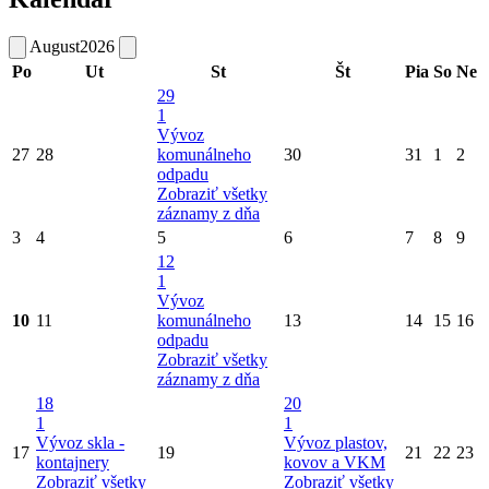
August
2026
Po
Ut
St
Št
Pia
So
Ne
29
1
Vývoz
27
28
komunálneho
30
31
1
2
odpadu
Zobraziť všetky
záznamy z dňa
3
4
5
6
7
8
9
12
1
Vývoz
10
11
komunálneho
13
14
15
16
odpadu
Zobraziť všetky
záznamy z dňa
18
20
1
1
Vývoz skla -
Vývoz plastov,
17
19
21
22
23
kontajnery
kovov a VKM
Zobraziť všetky
Zobraziť všetky