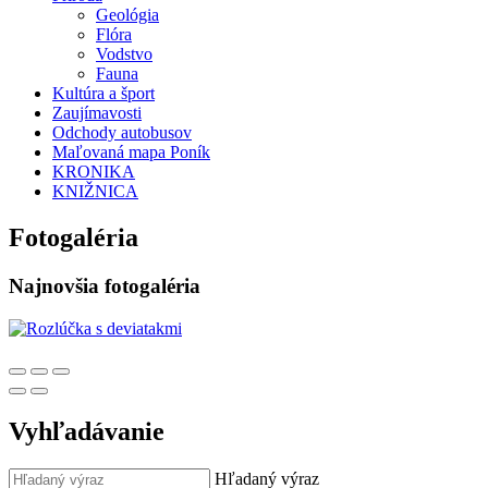
Geológia
Flóra
Vodstvo
Fauna
Kultúra a šport
Zaujímavosti
Odchody autobusov
Maľovaná mapa Poník
KRONIKA
KNIŽNICA
Fotogaléria
Najnovšia fotogaléria
Vyhľadávanie
Hľadaný výraz