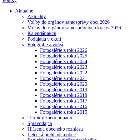
Poniky
Aktuálne
Aktuality
Voľby do orgánov samosprávy obcí 2026
Voľby do orgánov samosprávnych krajov 2026
Kalendár akcií
Podujatia v okolí
Fotografie a videá
Fotogalérie z roku 2026
Fotogalérie z roku 2025
Fotogalérie z roku 2024
Fotogalérie z roku 2023
Fotogalérie z roku 2022
Fotogalérie z roku 2021
Fotogalérie z roku 2020
Fotogalérie z roku 2019
Fotogalérie z roku 2018
Fotogalérie z roku 2017
Fotogalérie z roku 2016
Fotogalérie z roku 2015
Termíny zberu odpadu
Spravodajca
Hlásenia obecného rozhlasu
Letecká prehliadka obce