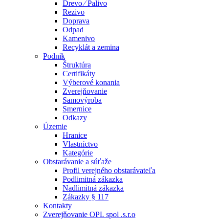
Drevo ⁄ Palivo
Rezivo
Doprava
Odpad
Kamenivo
Recyklát a zemina
Podnik
Štruktúra
Certifikáty
Výberové konania
Zverejňovanie
Samovýroba
Smernice
Odkazy
Územie
Hranice
Vlastníctvo
Kategórie
Obstarávanie a súťaže
Profil verejného obstarávateľa
Podlimitná zákazka
Nadlimitná zákazka
Zákazky § 117
Kontakty
Zverejňovanie OPL spol .s.r.o