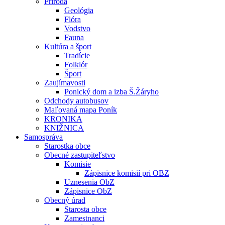
Príroda
Geológia
Flóra
Vodstvo
Fauna
Kultúra a šport
Tradície
Folklór
Šport
Zaujímavosti
Ponický dom a izba Š.Žáryho
Odchody autobusov
Maľovaná mapa Poník
KRONIKA
KNIŽNICA
Samospráva
Starostka obce
Obecné zastupiteľstvo
Komisie
Zápisnice komisií pri OBZ
Uznesenia ObZ
Zápisnice ObZ
Obecný úrad
Starosta obce
Zamestnanci