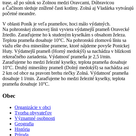
trase, až po sútok so Zolnou medzi Oravcami, Dúbravicou
a Čačínom sleduje znížené časti kotliny. Zolná aj Vladárka vytvárajú
početné meandre.
V oblasti Poník je veľa prameňov, hoci málo výdatných.
Na pohronskej zlomovej línii vyviera výdatnejší prameň Oravecké
žriedlo. Zaraďujeme ho k studeným kyselkám s obsahom železa.
Teplota prameňa dosahuje 10°C. Na pohronskú zlomovú líniu sa
viažu ešte dva minerálne pramene, ktoré nájdeme povyše Ponickej
Huty. Výdatnejší prameň (Horný medokýš) sa nachádza v blízkosti
rekreačného zariadenia. Výdatnosť prameňa je 2,5 l/min.
Zaraďujeme ho medzi železité kyselky, teplota prameňa dosahuje
10°C. Druhý minerálny prameň (Dolný medokýš) sa nachádza asi
2 km od obce na pravom brehu riečky Zolná. Výdatnosť prameňa
dosahuje 1 l/min. Zaraďujeme ho medzi železité kyselky, teplota
prameňa dosahuje 10°C.
Obec
Organizácie v obci
Tvorba obyvateľov
Významné osobnosti
Geografia
História
Príroda