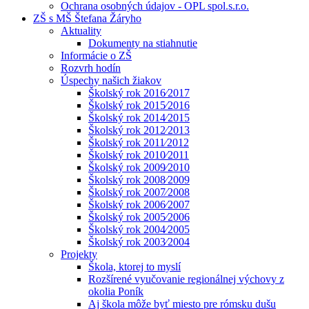
Ochrana osobných údajov - OPL spol.s.r.o.
ZŠ s MŠ Štefana Žáryho
Aktuality
Dokumenty na stiahnutie
Informácie o ZŠ
Rozvrh hodín
Úspechy našich žiakov
Školský rok 2016⁄2017
Školský rok 2015⁄2016
Školský rok 2014⁄2015
Školský rok 2012⁄2013
Školský rok 2011⁄2012
Školský rok 2010⁄2011
Školský rok 2009⁄2010
Školský rok 2008⁄2009
Školský rok 2007⁄2008
Školský rok 2006⁄2007
Školský rok 2005⁄2006
Školský rok 2004⁄2005
Školský rok 2003⁄2004
Projekty
Škola, ktorej to myslí
Rozšírené vyučovanie regionálnej výchovy z
okolia Poník
Aj škola môže byť miesto pre rómsku dušu