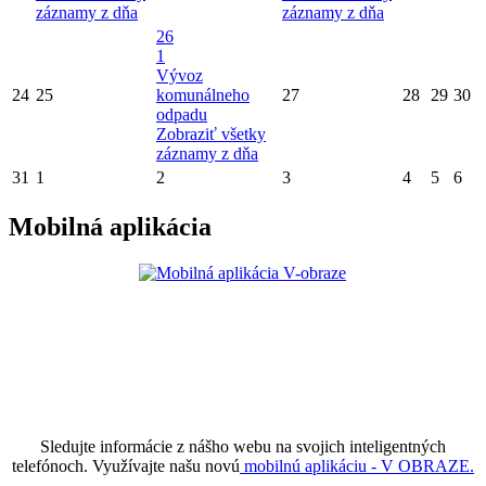
záznamy z dňa
záznamy z dňa
26
1
Vývoz
24
25
komunálneho
27
28
29
30
odpadu
Zobraziť všetky
záznamy z dňa
31
1
2
3
4
5
6
Mobilná aplikácia
Sledujte informácie z nášho webu na svojich inteligentných
telefónoch. Využívajte našu novú
mobilnú aplikáciu - V OBRAZE.