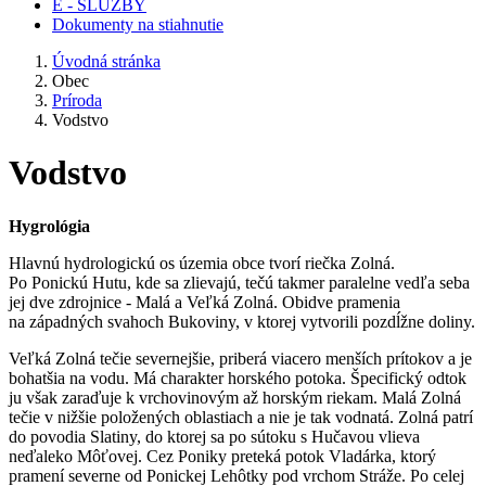
E - SLUŽBY
Dokumenty na stiahnutie
Úvodná stránka
Obec
Príroda
Vodstvo
Vodstvo
Hygrológia
Hlavnú hydrologickú os územia obce tvorí riečka Zolná.
Po Ponickú Hutu, kde sa zlievajú, tečú takmer paralelne vedľa seba
jej dve zdrojnice - Malá a Veľká Zolná. Obidve pramenia
na západných svahoch Bukoviny, v ktorej vytvorili pozdĺžne doliny.
Veľká Zolná tečie severnejšie, priberá viacero menších prítokov a je
bohatšia na vodu. Má charakter horského potoka. Špecifický odtok
ju však zaraďuje k vrchovinovým až horským riekam. Malá Zolná
tečie v nižšie položených oblastiach a nie je tak vodnatá. Zolná patrí
do povodia Slatiny, do ktorej sa po sútoku s Hučavou vlieva
neďaleko Môťovej. Cez Poniky preteká potok Vladárka, ktorý
pramení severne od Ponickej Lehôtky pod vrchom Stráže. Po celej