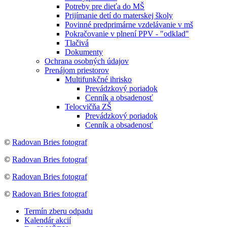
Potreby pre dieťa do MŠ
Prijímanie detí do materskej školy
Povinné predprimárne vzdelávanie v mš
Pokračovanie v plnení PPV - "odklad"
Tlačivá
Dokumenty
Ochrana osobných údajov
Prenájom priestorov
Multifunkčné ihrisko
Prevádzkový poriadok
Cenník a obsadenosť
Telocvičňa ZŠ
Prevádzkový poriadok
Cenník a obsadenosť
©
Radovan Bries fotograf
©
Radovan Bries fotograf
©
Radovan Bries fotograf
©
Radovan Bries fotograf
Termín zberu odpadu
Kalendár akcií