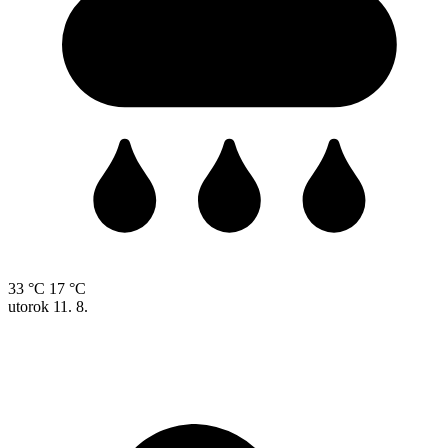
33 °C
17 °C
utorok
11. 8.