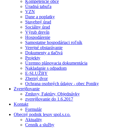
Kompetencie obce
Úradná tabuľa
VZN
Dane a poplatky
Stavebný úrad
Sociálny úrad
Výrub drevín
Hospodárenie
Samostatne hospodáriaci roľník
Verejné obstarávanie
Dokumenty a tlačivá
Projekty
Územno plánovacia dokumentácia
Nakladanie s odpadom
E-SLUŽBY
Zberný dvor
Ochrana osobných údajov - obec Poniky
Zverejňovanie
Zmluvy, Faktúry, Objednávky
zverejňovanie do 1.6.2017
Kontakt
Formulár
Obecný podnik lesov spol.s.r.o.
Aktuality
Cenník a služby