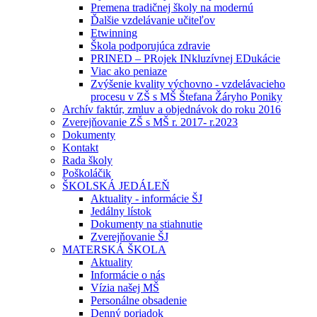
Premena tradičnej školy na modernú
Ďalšie vzdelávanie učiteľov
Etwinning
Škola podporujúca zdravie
PRINED – PRojek INkluzívnej EDukácie
Viac ako peniaze
Zvýšenie kvality výchovno - vzdelávacieho
procesu v ZŠ s MŠ Štefana Žáryho Poniky
Archív faktúr, zmluv a objednávok do roku 2016
Zverejňovanie ZŠ s MŠ r. 2017- r.2023
Dokumenty
Kontakt
Rada školy
Poškoláčik
ŠKOLSKÁ JEDÁLEŇ
Aktuality - informácie ŠJ
Jedálny lístok
Dokumenty na stiahnutie
Zverejňovanie ŠJ
MATERSKÁ ŠKOLA
Aktuality
Informácie o nás
Vízia našej MŠ
Personálne obsadenie
Denný poriadok