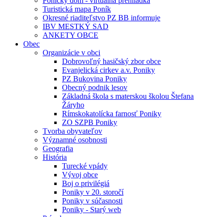
Ponický dom - virtuálna prehliadka
Turistická mapa Poník
Okresné riaditeľstvo PZ BB informuje
IBV MESTKÝ SAD
ANKETY OBCE
Obec
Organizácie v obci
Dobrovoľný hasičský zbor obce
Evanjelická cirkev a.v. Poniky
PZ Bukovina Poniky
Obecný podnik lesov
Základná škola s materskou školou Štefana
Žáryho
Rímskokatolícka farnosť Poniky
ZO SZPB Poniky
Tvorba obyvateľov
Významné osobnosti
Geografia
História
Turecké vpády
Vývoj obce
Boj o privilégiá
Poniky v 20. storočí
Poniky v súčasnosti
Poniky - Starý web