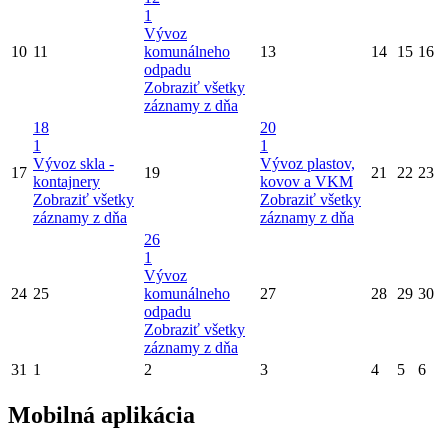
1
Vývoz
10
11
komunálneho
13
14
15
16
odpadu
Zobraziť všetky
záznamy z dňa
18
20
1
1
Vývoz skla -
Vývoz plastov,
17
19
21
22
23
kontajnery
kovov a VKM
Zobraziť všetky
Zobraziť všetky
záznamy z dňa
záznamy z dňa
26
1
Vývoz
24
25
komunálneho
27
28
29
30
odpadu
Zobraziť všetky
záznamy z dňa
31
1
2
3
4
5
6
Mobilná aplikácia