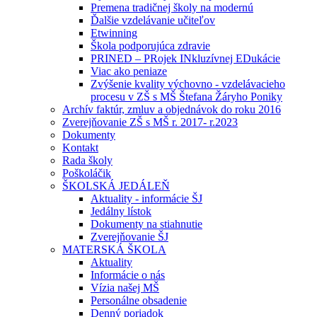
Premena tradičnej školy na modernú
Ďalšie vzdelávanie učiteľov
Etwinning
Škola podporujúca zdravie
PRINED – PRojek INkluzívnej EDukácie
Viac ako peniaze
Zvýšenie kvality výchovno - vzdelávacieho
procesu v ZŠ s MŠ Štefana Žáryho Poniky
Archív faktúr, zmluv a objednávok do roku 2016
Zverejňovanie ZŠ s MŠ r. 2017- r.2023
Dokumenty
Kontakt
Rada školy
Poškoláčik
ŠKOLSKÁ JEDÁLEŇ
Aktuality - informácie ŠJ
Jedálny lístok
Dokumenty na stiahnutie
Zverejňovanie ŠJ
MATERSKÁ ŠKOLA
Aktuality
Informácie o nás
Vízia našej MŠ
Personálne obsadenie
Denný poriadok