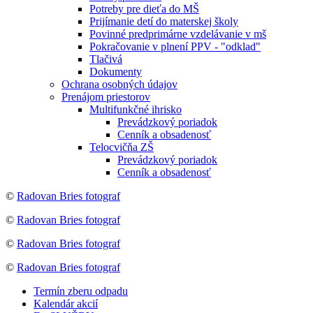
Potreby pre dieťa do MŠ
Prijímanie detí do materskej školy
Povinné predprimárne vzdelávanie v mš
Pokračovanie v plnení PPV - "odklad"
Tlačivá
Dokumenty
Ochrana osobných údajov
Prenájom priestorov
Multifunkčné ihrisko
Prevádzkový poriadok
Cenník a obsadenosť
Telocvičňa ZŠ
Prevádzkový poriadok
Cenník a obsadenosť
©
Radovan Bries fotograf
©
Radovan Bries fotograf
©
Radovan Bries fotograf
©
Radovan Bries fotograf
Termín zberu odpadu
Kalendár akcií