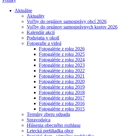
Poniky
Aktuálne
Aktuality
Voľby do orgánov samosprávy obcí 2026
Voľby do orgánov samosprávnych krajov 2026
Kalendár akcií
Podujatia v okolí
Fotografie a videá
Fotogalérie z roku 2026
Fotogalérie z roku 2025
Fotogalérie z roku 2024
Fotogalérie z roku 2023
Fotogalérie z roku 2022
Fotogalérie z roku 2021
Fotogalérie z roku 2020
Fotogalérie z roku 2019
Fotogalérie z roku 2018
Fotogalérie z roku 2017
Fotogalérie z roku 2016
Fotogalérie z roku 2015
Termíny zberu odpadu
Spravodajca
Hlásenia obecného rozhlasu
Letecká prehliadka obce