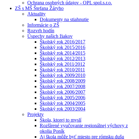
Ochrana osobných údajov - OPL spol.s.r.o.
ZŠ s MŠ Štefana Žáryho
Aktuality
Dokumenty na stiahnutie
Informácie o ZŠ
Rozvrh hodín
Úspechy našich žiakov
Školský rok 2016⁄2017
Školský rok 2015⁄2016
Školský rok 2014⁄2015
Školský rok 2012⁄2013
Školský rok 2011⁄2012
Školský rok 2010⁄2011
Školský rok 2009⁄2010
Školský rok 2008⁄2009
Školský rok 2007⁄2008
Školský rok 2006⁄2007
Školský rok 2005⁄2006
Školský rok 2004⁄2005
Školský rok 2003⁄2004
Projekty
Škola, ktorej to myslí
Rozšírené vyučovanie regionálnej výchovy z
okolia Poník
Aj škola môže byť miesto pre rómsku dušu