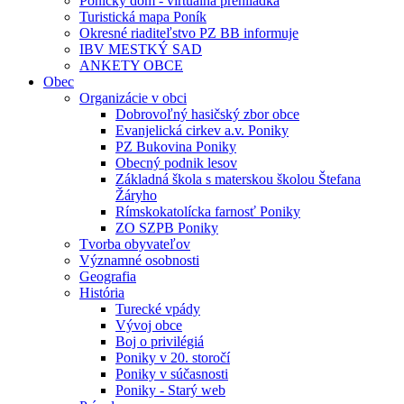
Ponický dom - virtuálna prehliadka
Turistická mapa Poník
Okresné riaditeľstvo PZ BB informuje
IBV MESTKÝ SAD
ANKETY OBCE
Obec
Organizácie v obci
Dobrovoľný hasičský zbor obce
Evanjelická cirkev a.v. Poniky
PZ Bukovina Poniky
Obecný podnik lesov
Základná škola s materskou školou Štefana
Žáryho
Rímskokatolícka farnosť Poniky
ZO SZPB Poniky
Tvorba obyvateľov
Významné osobnosti
Geografia
História
Turecké vpády
Vývoj obce
Boj o privilégiá
Poniky v 20. storočí
Poniky v súčasnosti
Poniky - Starý web