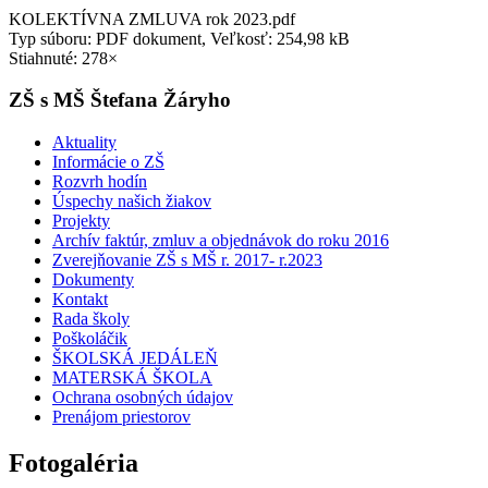
KOLEKTÍVNA ZMLUVA rok 2023.pdf
Typ súboru: PDF dokument, Veľkosť: 254,98 kB
Stiahnuté: 278×
ZŠ s MŠ Štefana Žáryho
Aktuality
Informácie o ZŠ
Rozvrh hodín
Úspechy našich žiakov
Projekty
Archív faktúr, zmluv a objednávok do roku 2016
Zverejňovanie ZŠ s MŠ r. 2017- r.2023
Dokumenty
Kontakt
Rada školy
Poškoláčik
ŠKOLSKÁ JEDÁLEŇ
MATERSKÁ ŠKOLA
Ochrana osobných údajov
Prenájom priestorov
Fotogaléria