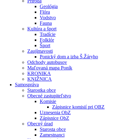
Príroda
Geológia
Flóra
Vodstvo
Fauna
Kultúra a šport
Tradície
Folklór
Šport
Zaujímavosti
Ponický dom a izba Š.Žáryho
Odchody autobusov
Maľovaná mapa Poník
KRONIKA
KNIŽNICA
Samospráva
Starostka obce
Obecné zastupiteľstvo
Komisie
Zápisnice komisií pri OBZ
Uznesenia ObZ
Zápisnice ObZ
Obecný úrad
Starosta obce
Zamestnanci