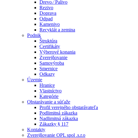
Drevo ⁄ Palivo
Rezivo
Doprava
Odpad
Kamenivo
Recyklát a zemina
Podnik
Štruktúra
Certifikáty
Výberové konania
Zverejňovanie
Samovýroba
Smernice
Odkazy
Územie
Hranice
Vlastníctvo
Kategórie
Obstarávanie a súťaže
Profil verejného obstarávateľa
Podlimitná zákazka
Nadlimitná zákazka
Zákazky § 117
Kontakty
Zverejňovanie OPL spol .s.r.o