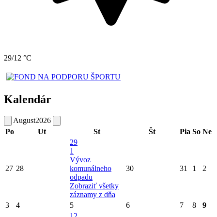
29/12 °C
Kalendár
August
2026
Po
Ut
St
Št
Pia
So
Ne
29
1
Vývoz
27
28
komunálneho
30
31
1
2
odpadu
Zobraziť všetky
záznamy z dňa
3
4
5
6
7
8
9
12