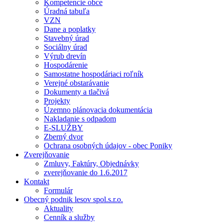
Kompetencie obce
Úradná tabuľa
VZN
Dane a poplatky
Stavebný úrad
Sociálny úrad
Výrub drevín
Hospodárenie
Samostatne hospodáriaci roľník
Verejné obstarávanie
Dokumenty a tlačivá
Projekty
Územno plánovacia dokumentácia
Nakladanie s odpadom
E-SLUŽBY
Zberný dvor
Ochrana osobných údajov - obec Poniky
Zverejňovanie
Zmluvy, Faktúry, Objednávky
zverejňovanie do 1.6.2017
Kontakt
Formulár
Obecný podnik lesov spol.s.r.o.
Aktuality
Cenník a služby