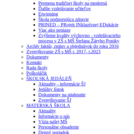
Premena tradičnej školy na modernú
Ďalšie vzdelávanie učiteľov
Etwinning
Škola podporujúca zdravie
PRINED – PRojek INkluzívnej EDukácie
Viac ako peniaze
Zvýšenie kvality výchovno - vzdelávacieho
procesu v ZŠ s MŠ Štefana Žáryho Poniky
Archív faktúr, zmluv a objednávok do roku 2016
Zverejňovanie ZŠ s MŠ r. 2017- r.2023
Dokumenty
Kontakt
Rada školy
Poškoláčik
ŠKOLSKÁ JEDÁLEŇ
Aktuality - informácie ŠJ
Jedálny lístok
Dokumenty na stiahnutie
Zverejňovanie ŠJ
MATERSKÁ ŠKOLA
Aktuality
Informácie o nás
Vízia našej MŠ
Personálne obsadenie
Denný poriadok