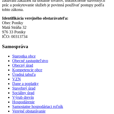
zadávaní zákaziek na dodanie tovarov, uskutočnenie stavebných
prác a poskytovanie služieb je povinná používať postupy podľa
tohto zákona.
Identifikácia verejného obstarávateľa:
Obec Poniky
Malá Stráňa 32
976 33 Poniky
IČO: 00313734
Samospráva
Starostka obce
Obecné zastupiteľstvo
Obecný úrad
Kompetencie obce
Úradná tabuľa
VZN
Dane a poplatky
Stavebný úrad
Sociálny úrad
Výrub drevín
Hospodárenie
Samostatne hospodáriaci roľník
Verejné obstarávanie