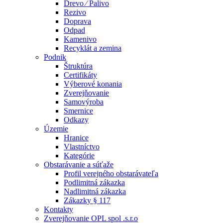
Drevo ⁄ Palivo
Rezivo
Doprava
Odpad
Kamenivo
Recyklát a zemina
Podnik
Štruktúra
Certifikáty
Výberové konania
Zverejňovanie
Samovýroba
Smernice
Odkazy
Územie
Hranice
Vlastníctvo
Kategórie
Obstarávanie a súťaže
Profil verejného obstarávateľa
Podlimitná zákazka
Nadlimitná zákazka
Zákazky § 117
Kontakty
Zverejňovanie OPL spol .s.r.o