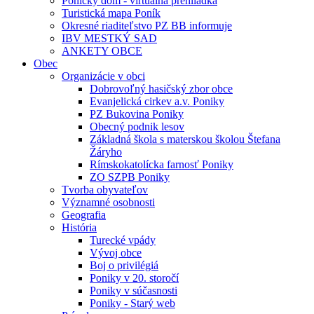
Ponický dom - virtuálna prehliadka
Turistická mapa Poník
Okresné riaditeľstvo PZ BB informuje
IBV MESTKÝ SAD
ANKETY OBCE
Obec
Organizácie v obci
Dobrovoľný hasičský zbor obce
Evanjelická cirkev a.v. Poniky
PZ Bukovina Poniky
Obecný podnik lesov
Základná škola s materskou školou Štefana
Žáryho
Rímskokatolícka farnosť Poniky
ZO SZPB Poniky
Tvorba obyvateľov
Významné osobnosti
Geografia
História
Turecké vpády
Vývoj obce
Boj o privilégiá
Poniky v 20. storočí
Poniky v súčasnosti
Poniky - Starý web