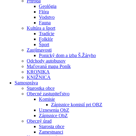
Príroda
Geológia
Flóra
Vodstvo
Fauna
Kultúra a šport
Tradície
Folklór
Šport
Zaujímavosti
Ponický dom a izba Š.Žáryho
Odchody autobusov
Maľovaná mapa Poník
KRONIKA
KNIŽNICA
Samospráva
Starostka obce
Obecné zastupiteľstvo
Komisie
Zápisnice komisií pri OBZ
Uznesenia ObZ
Zápisnice ObZ
Obecný úrad
Starosta obce
Zamestnanci