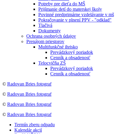
Potreby pre dieťa do MŠ
Prijímanie detí do materskej školy
Povinné predprimárne vzdelávanie v mš
Pokračovanie v plnení PPV - "odklad"
Tlačivá
Dokumenty
Ochrana osobných údajov
Prenájom priestorov
Multifunkčné ihrisko
Prevádzkový poriadok
Cenník a obsadenosť
Telocvičňa ZŠ
Prevádzkový poriadok
Cenník a obsadenosť
©
Radovan Bries fotograf
©
Radovan Bries fotograf
©
Radovan Bries fotograf
©
Radovan Bries fotograf
Termín zberu odpadu
Kalendár akcií