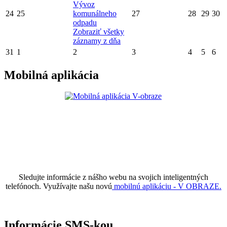
Vývoz
24
25
komunálneho
27
28
29
30
odpadu
Zobraziť všetky
záznamy z dňa
31
1
2
3
4
5
6
Mobilná aplikácia
Sledujte informácie z nášho webu na svojich inteligentných
telefónoch. Využívajte našu novú
mobilnú aplikáciu - V OBRAZE.
Informácie SMS-kou