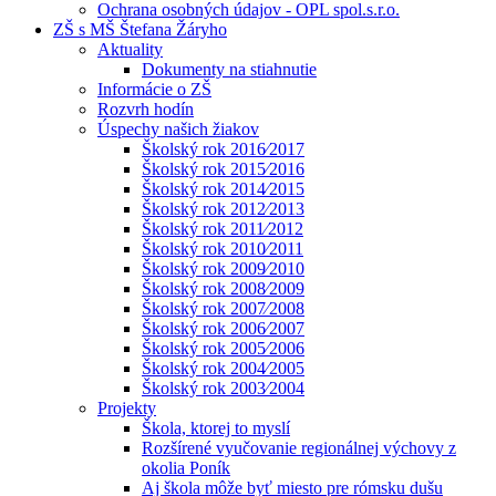
Ochrana osobných údajov - OPL spol.s.r.o.
ZŠ s MŠ Štefana Žáryho
Aktuality
Dokumenty na stiahnutie
Informácie o ZŠ
Rozvrh hodín
Úspechy našich žiakov
Školský rok 2016⁄2017
Školský rok 2015⁄2016
Školský rok 2014⁄2015
Školský rok 2012⁄2013
Školský rok 2011⁄2012
Školský rok 2010⁄2011
Školský rok 2009⁄2010
Školský rok 2008⁄2009
Školský rok 2007⁄2008
Školský rok 2006⁄2007
Školský rok 2005⁄2006
Školský rok 2004⁄2005
Školský rok 2003⁄2004
Projekty
Škola, ktorej to myslí
Rozšírené vyučovanie regionálnej výchovy z
okolia Poník
Aj škola môže byť miesto pre rómsku dušu