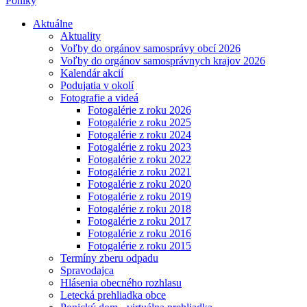
Poniky
Aktuálne
Aktuality
Voľby do orgánov samosprávy obcí 2026
Voľby do orgánov samosprávnych krajov 2026
Kalendár akcií
Podujatia v okolí
Fotografie a videá
Fotogalérie z roku 2026
Fotogalérie z roku 2025
Fotogalérie z roku 2024
Fotogalérie z roku 2023
Fotogalérie z roku 2022
Fotogalérie z roku 2021
Fotogalérie z roku 2020
Fotogalérie z roku 2019
Fotogalérie z roku 2018
Fotogalérie z roku 2017
Fotogalérie z roku 2016
Fotogalérie z roku 2015
Termíny zberu odpadu
Spravodajca
Hlásenia obecného rozhlasu
Letecká prehliadka obce