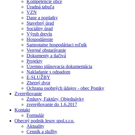
Kompetencie obce
Úradná tabuľa
VZN
Dane a poplatky
Stavebný úrad
Sociálny úrad
Výrub drevín
Hospodárenie
Samostatne hospodáriaci roľník
Verejné obstarávanie
Dokumenty a tlačivá
Projekty
Územno plánovacia dokumentácia
Nakladanie s odpadom
E-SLUŽBY
Zberný dvor
Ochrana osobných údajov - obec Poniky
Zverejňovanie
Zmluvy, Faktúry, Objednávky
zverejňovanie do 1.6.2017
Kontakt
Formulár
Obecný podnik lesov spol.s.r.o.
Aktuality
Cenník a služby