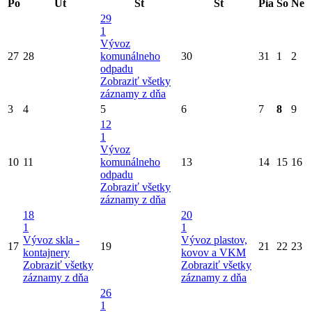
Po
Ut
St
Št
Pia
So
Ne
29
1
Vývoz
27
28
komunálneho
30
31
1
2
odpadu
Zobraziť všetky
záznamy z dňa
3
4
5
6
7
8
9
12
1
Vývoz
10
11
komunálneho
13
14
15
16
odpadu
Zobraziť všetky
záznamy z dňa
18
20
1
1
Vývoz skla -
Vývoz plastov,
17
19
21
22
23
kontajnery
kovov a VKM
Zobraziť všetky
Zobraziť všetky
záznamy z dňa
záznamy z dňa
26
1