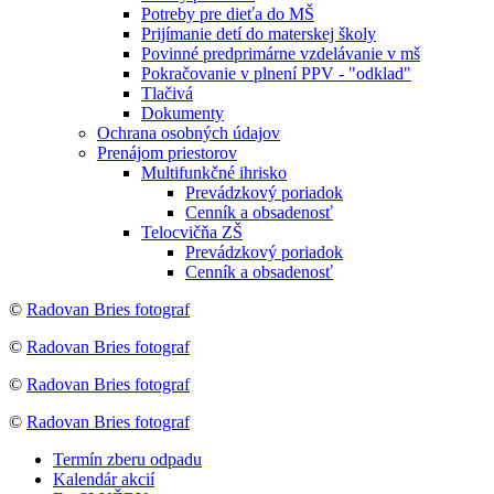
Potreby pre dieťa do MŠ
Prijímanie detí do materskej školy
Povinné predprimárne vzdelávanie v mš
Pokračovanie v plnení PPV - "odklad"
Tlačivá
Dokumenty
Ochrana osobných údajov
Prenájom priestorov
Multifunkčné ihrisko
Prevádzkový poriadok
Cenník a obsadenosť
Telocvičňa ZŠ
Prevádzkový poriadok
Cenník a obsadenosť
©
Radovan Bries fotograf
©
Radovan Bries fotograf
©
Radovan Bries fotograf
©
Radovan Bries fotograf
Termín zberu odpadu
Kalendár akcií