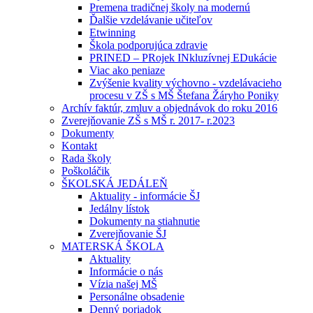
Premena tradičnej školy na modernú
Ďalšie vzdelávanie učiteľov
Etwinning
Škola podporujúca zdravie
PRINED – PRojek INkluzívnej EDukácie
Viac ako peniaze
Zvýšenie kvality výchovno - vzdelávacieho
procesu v ZŠ s MŠ Štefana Žáryho Poniky
Archív faktúr, zmluv a objednávok do roku 2016
Zverejňovanie ZŠ s MŠ r. 2017- r.2023
Dokumenty
Kontakt
Rada školy
Poškoláčik
ŠKOLSKÁ JEDÁLEŇ
Aktuality - informácie ŠJ
Jedálny lístok
Dokumenty na stiahnutie
Zverejňovanie ŠJ
MATERSKÁ ŠKOLA
Aktuality
Informácie o nás
Vízia našej MŠ
Personálne obsadenie
Denný poriadok