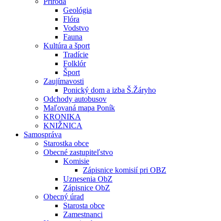
Príroda
Geológia
Flóra
Vodstvo
Fauna
Kultúra a šport
Tradície
Folklór
Šport
Zaujímavosti
Ponický dom a izba Š.Žáryho
Odchody autobusov
Maľovaná mapa Poník
KRONIKA
KNIŽNICA
Samospráva
Starostka obce
Obecné zastupiteľstvo
Komisie
Zápisnice komisií pri OBZ
Uznesenia ObZ
Zápisnice ObZ
Obecný úrad
Starosta obce
Zamestnanci