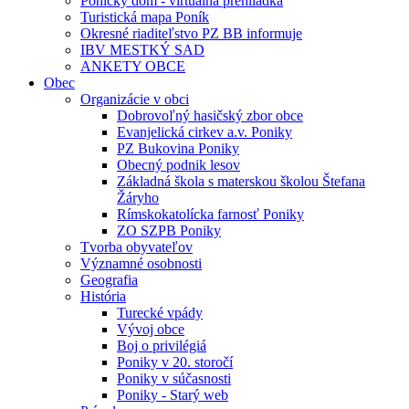
Ponický dom - virtuálna prehliadka
Turistická mapa Poník
Okresné riaditeľstvo PZ BB informuje
IBV MESTKÝ SAD
ANKETY OBCE
Obec
Organizácie v obci
Dobrovoľný hasičský zbor obce
Evanjelická cirkev a.v. Poniky
PZ Bukovina Poniky
Obecný podnik lesov
Základná škola s materskou školou Štefana
Žáryho
Rímskokatolícka farnosť Poniky
ZO SZPB Poniky
Tvorba obyvateľov
Významné osobnosti
Geografia
História
Turecké vpády
Vývoj obce
Boj o privilégiá
Poniky v 20. storočí
Poniky v súčasnosti
Poniky - Starý web