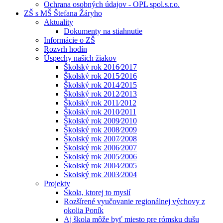
Ochrana osobných údajov - OPL spol.s.r.o.
ZŠ s MŠ Štefana Žáryho
Aktuality
Dokumenty na stiahnutie
Informácie o ZŠ
Rozvrh hodín
Úspechy našich žiakov
Školský rok 2016⁄2017
Školský rok 2015⁄2016
Školský rok 2014⁄2015
Školský rok 2012⁄2013
Školský rok 2011⁄2012
Školský rok 2010⁄2011
Školský rok 2009⁄2010
Školský rok 2008⁄2009
Školský rok 2007⁄2008
Školský rok 2006⁄2007
Školský rok 2005⁄2006
Školský rok 2004⁄2005
Školský rok 2003⁄2004
Projekty
Škola, ktorej to myslí
Rozšírené vyučovanie regionálnej výchovy z
okolia Poník
Aj škola môže byť miesto pre rómsku dušu