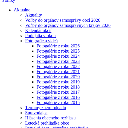
Poniky
Aktuálne
Aktuality
Voľby do orgánov samosprávy obcí 2026
Voľby do orgánov samosprávnych krajov 2026
Kalendár akcií
Podujatia v okolí
Fotografie a videá
Fotogalérie z roku 2026
Fotogalérie z roku 2025
Fotogalérie z roku 2024
Fotogalérie z roku 2023
Fotogalérie z roku 2022
Fotogalérie z roku 2021
Fotogalérie z roku 2020
Fotogalérie z roku 2019
Fotogalérie z roku 2018
Fotogalérie z roku 2017
Fotogalérie z roku 2016
Fotogalérie z roku 2015
Termíny zberu odpadu
Spravodajca
Hlásenia obecného rozhlasu
Letecká prehliadka obce