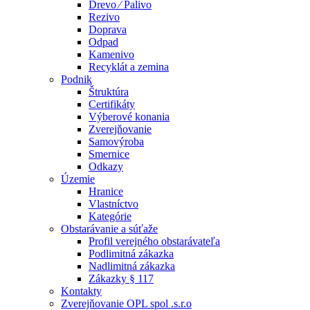
Drevo ⁄ Palivo
Rezivo
Doprava
Odpad
Kamenivo
Recyklát a zemina
Podnik
Štruktúra
Certifikáty
Výberové konania
Zverejňovanie
Samovýroba
Smernice
Odkazy
Územie
Hranice
Vlastníctvo
Kategórie
Obstarávanie a súťaže
Profil verejného obstarávateľa
Podlimitná zákazka
Nadlimitná zákazka
Zákazky § 117
Kontakty
Zverejňovanie OPL spol .s.r.o