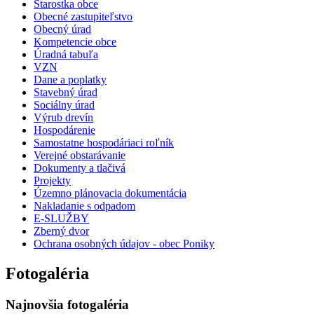
Starostka obce
Obecné zastupiteľstvo
Obecný úrad
Kompetencie obce
Úradná tabuľa
VZN
Dane a poplatky
Stavebný úrad
Sociálny úrad
Výrub drevín
Hospodárenie
Samostatne hospodáriaci roľník
Verejné obstarávanie
Dokumenty a tlačivá
Projekty
Územno plánovacia dokumentácia
Nakladanie s odpadom
E-SLUŽBY
Zberný dvor
Ochrana osobných údajov - obec Poniky
Fotogaléria
Najnovšia fotogaléria