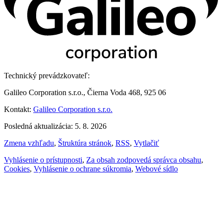
Technický prevádzkovateľ:
Galileo Corporation s.r.o., Čierna Voda 468, 925 06
Kontakt:
Galileo Corporation s.r.o.
Posledná aktualizácia: 5. 8. 2026
Zmena vzhľadu
,
Štruktúra stránok
,
RSS
,
Vytlačiť
Vyhlásenie o prístupnosti
,
Za obsah zodpovedá správca obsahu
,
Cookies
,
Vyhlásenie o ochrane súkromia
,
Webové sídlo