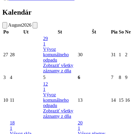
Kalendár
August
2026
Po
Ut
St
Št
Pia
So
Ne
29
1
Vývoz
27
28
komunálneho
30
31
1
2
odpadu
Zobraziť všetky
záznamy z dňa
3
4
5
6
7
8
9
12
1
Vývoz
10
11
komunálneho
13
14
15
16
odpadu
Zobraziť všetky
záznamy z dňa
18
20
1
1
Vývoz skla -
Vývoz plastov,