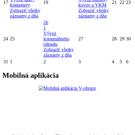
17
19
21
22
23
kontajnery
kovov a VKM
Zobraziť všetky
Zobraziť všetky
záznamy z dňa
záznamy z dňa
26
1
Vývoz
24
25
komunálneho
27
28
29
30
odpadu
Zobraziť všetky
záznamy z dňa
31
1
2
3
4
5
6
Mobilná aplikácia