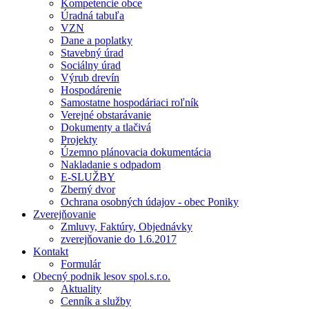
Kompetencie obce
Úradná tabuľa
VZN
Dane a poplatky
Stavebný úrad
Sociálny úrad
Výrub drevín
Hospodárenie
Samostatne hospodáriaci roľník
Verejné obstarávanie
Dokumenty a tlačivá
Projekty
Územno plánovacia dokumentácia
Nakladanie s odpadom
E-SLUŽBY
Zberný dvor
Ochrana osobných údajov - obec Poniky
Zverejňovanie
Zmluvy, Faktúry, Objednávky
zverejňovanie do 1.6.2017
Kontakt
Formulár
Obecný podnik lesov spol.s.r.o.
Aktuality
Cenník a služby