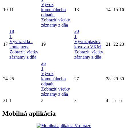
Vývoz
10
11
komunálneho
13
14
15
16
odpadu
Zobraziť všetky
záznamy z dňa
18
20
1
1
Vývoz skla -
Vývoz plastov,
17
19
21
22
23
kontajnery
kovov a VKM
Zobraziť všetky
Zobraziť všetky
záznamy z dňa
záznamy z dňa
26
1
Vývoz
24
25
komunálneho
27
28
29
30
odpadu
Zobraziť všetky
záznamy z dňa
31
1
2
3
4
5
6
Mobilná aplikácia