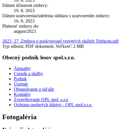
16. 8. 2023
Dátum účinnosti zmluvy:
19. 8. 2023
Dátum uzatvorenia/udelenia súhlasu s uzatvorením zmluvy:
16. 8. 2023
Platnosť zmluvy do:
august/2023
2023_27_Zmluva o poskytovaní verejných služieb Telekom.pdf
Typ súboru: PDF dokument, Veľkosť: 2 MB
Obecný podnik lesov spol.s.r.o.
Aktuality
Cenník a služby
Podnik
Územie
Obstarávanie a súťaže
Kontakty
Zverejňovanie OPL spol .s.r.o
Ochrana osobných údajov - OPL spol.s.r.o.
Fotogaléria