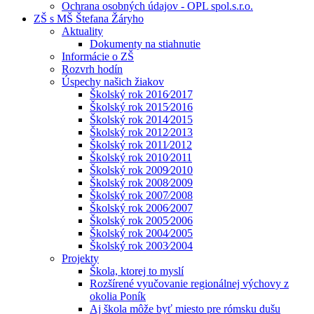
Ochrana osobných údajov - OPL spol.s.r.o.
ZŠ s MŠ Štefana Žáryho
Aktuality
Dokumenty na stiahnutie
Informácie o ZŠ
Rozvrh hodín
Úspechy našich žiakov
Školský rok 2016⁄2017
Školský rok 2015⁄2016
Školský rok 2014⁄2015
Školský rok 2012⁄2013
Školský rok 2011⁄2012
Školský rok 2010⁄2011
Školský rok 2009⁄2010
Školský rok 2008⁄2009
Školský rok 2007⁄2008
Školský rok 2006⁄2007
Školský rok 2005⁄2006
Školský rok 2004⁄2005
Školský rok 2003⁄2004
Projekty
Škola, ktorej to myslí
Rozšírené vyučovanie regionálnej výchovy z
okolia Poník
Aj škola môže byť miesto pre rómsku dušu