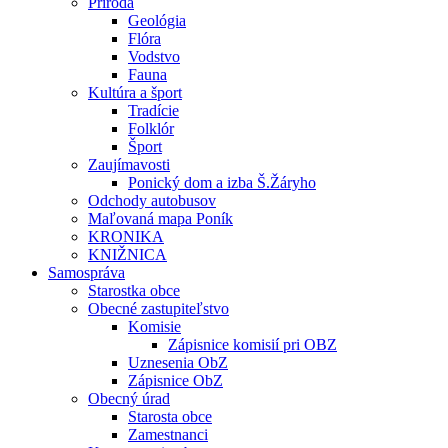
Príroda
Geológia
Flóra
Vodstvo
Fauna
Kultúra a šport
Tradície
Folklór
Šport
Zaujímavosti
Ponický dom a izba Š.Žáryho
Odchody autobusov
Maľovaná mapa Poník
KRONIKA
KNIŽNICA
Samospráva
Starostka obce
Obecné zastupiteľstvo
Komisie
Zápisnice komisií pri OBZ
Uznesenia ObZ
Zápisnice ObZ
Obecný úrad
Starosta obce
Zamestnanci