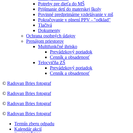
Potreby pre dieťa do MŠ
Prijímanie detí do materskej školy
Povinné predprimárne vzdelávanie v mš
Pokračovanie v plnení PPV - "odklad"
Tlačivá
Dokumenty
Ochrana osobných údajov
Prenájom priestorov
Multifunkčné ihrisko
Prevádzkový poriadok
Cenník a obsadenosť
Telocvičňa ZŠ
Prevádzkový poriadok
Cenník a obsadenosť
©
Radovan Bries fotograf
©
Radovan Bries fotograf
©
Radovan Bries fotograf
©
Radovan Bries fotograf
Termín zberu odpadu
Kalendár akcií