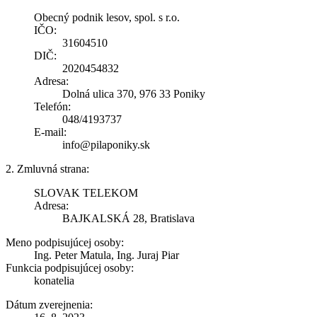
Obecný podnik lesov, spol. s r.o.
IČO:
31604510
DIČ:
2020454832
Adresa:
Dolná ulica 370, 976 33 Poniky
Telefón:
048/4193737
E-mail:
info@pilaponiky.sk
2. Zmluvná strana:
SLOVAK TELEKOM
Adresa:
BAJKALSKÁ 28, Bratislava
Meno podpisujúcej osoby:
Ing. Peter Matula, Ing. Juraj Piar
Funkcia podpisujúcej osoby:
konatelia
Dátum zverejnenia: