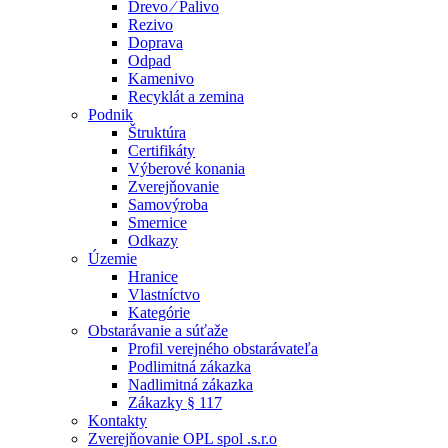
Drevo ⁄ Palivo
Rezivo
Doprava
Odpad
Kamenivo
Recyklát a zemina
Podnik
Štruktúra
Certifikáty
Výberové konania
Zverejňovanie
Samovýroba
Smernice
Odkazy
Územie
Hranice
Vlastníctvo
Kategórie
Obstarávanie a súťaže
Profil verejného obstarávateľa
Podlimitná zákazka
Nadlimitná zákazka
Zákazky § 117
Kontakty
Zverejňovanie OPL spol .s.r.o