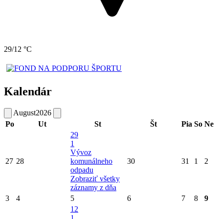
29/12 °C
Kalendár
August
2026
Po
Ut
St
Št
Pia
So
Ne
29
1
Vývoz
27
28
komunálneho
30
31
1
2
odpadu
Zobraziť všetky
záznamy z dňa
3
4
5
6
7
8
9
12
1