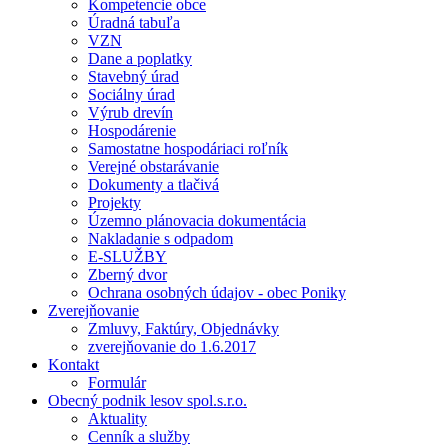
Kompetencie obce
Úradná tabuľa
VZN
Dane a poplatky
Stavebný úrad
Sociálny úrad
Výrub drevín
Hospodárenie
Samostatne hospodáriaci roľník
Verejné obstarávanie
Dokumenty a tlačivá
Projekty
Územno plánovacia dokumentácia
Nakladanie s odpadom
E-SLUŽBY
Zberný dvor
Ochrana osobných údajov - obec Poniky
Zverejňovanie
Zmluvy, Faktúry, Objednávky
zverejňovanie do 1.6.2017
Kontakt
Formulár
Obecný podnik lesov spol.s.r.o.
Aktuality
Cenník a služby