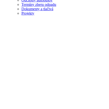
Odchody autobusov
Termíny zberu odpadu
Dokumenty a tlačivá
Projekty