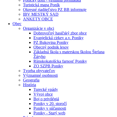
Ponický dom - virtuálna prehliadka
Turistická mapa Poník
Okresné riaditeľstvo PZ BB informuje
IBV MESTKÝ SAD
ANKETY OBCE
Obec
Organizácie v obci
Dobrovoľný hasičský zbor obce
Evanjelická cirkev a.v. Poniky
PZ Bukovina Poniky
Obecný podnik lesov
Základná škola s materskou školou Štefana
Žáryho
Rímskokatolícka farnosť Poniky
ZO SZPB Poniky
Tvorba obyvateľov
Významné osobnosti
Geografia
História
Turecké vpády
Vývoj obce
Boj o privilégiá
Poniky v 20. storočí
Poniky v súčasnosti
Poniky - Starý web