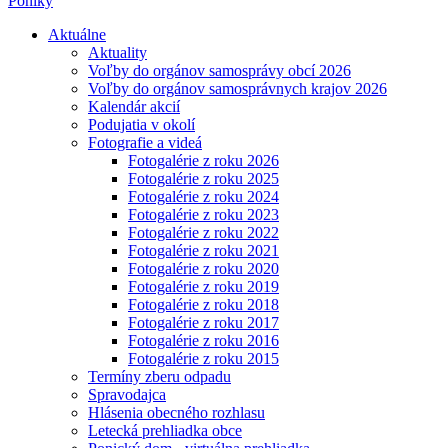
Poniky
Aktuálne
Aktuality
Voľby do orgánov samosprávy obcí 2026
Voľby do orgánov samosprávnych krajov 2026
Kalendár akcií
Podujatia v okolí
Fotografie a videá
Fotogalérie z roku 2026
Fotogalérie z roku 2025
Fotogalérie z roku 2024
Fotogalérie z roku 2023
Fotogalérie z roku 2022
Fotogalérie z roku 2021
Fotogalérie z roku 2020
Fotogalérie z roku 2019
Fotogalérie z roku 2018
Fotogalérie z roku 2017
Fotogalérie z roku 2016
Fotogalérie z roku 2015
Termíny zberu odpadu
Spravodajca
Hlásenia obecného rozhlasu
Letecká prehliadka obce