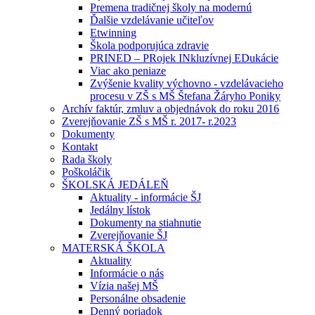
Premena tradičnej školy na modernú
Ďalšie vzdelávanie učiteľov
Etwinning
Škola podporujúca zdravie
PRINED – PRojek INkluzívnej EDukácie
Viac ako peniaze
Zvýšenie kvality výchovno - vzdelávacieho
procesu v ZŠ s MŠ Štefana Žáryho Poniky
Archív faktúr, zmluv a objednávok do roku 2016
Zverejňovanie ZŠ s MŠ r. 2017- r.2023
Dokumenty
Kontakt
Rada školy
Poškoláčik
ŠKOLSKÁ JEDÁLEŇ
Aktuality - informácie ŠJ
Jedálny lístok
Dokumenty na stiahnutie
Zverejňovanie ŠJ
MATERSKÁ ŠKOLA
Aktuality
Informácie o nás
Vízia našej MŠ
Personálne obsadenie
Denný poriadok