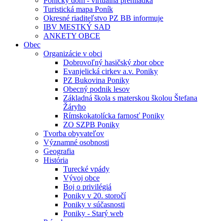
Ponický dom - virtuálna prehliadka
Turistická mapa Poník
Okresné riaditeľstvo PZ BB informuje
IBV MESTKÝ SAD
ANKETY OBCE
Obec
Organizácie v obci
Dobrovoľný hasičský zbor obce
Evanjelická cirkev a.v. Poniky
PZ Bukovina Poniky
Obecný podnik lesov
Základná škola s materskou školou Štefana
Žáryho
Rímskokatolícka farnosť Poniky
ZO SZPB Poniky
Tvorba obyvateľov
Významné osobnosti
Geografia
História
Turecké vpády
Vývoj obce
Boj o privilégiá
Poniky v 20. storočí
Poniky v súčasnosti
Poniky - Starý web