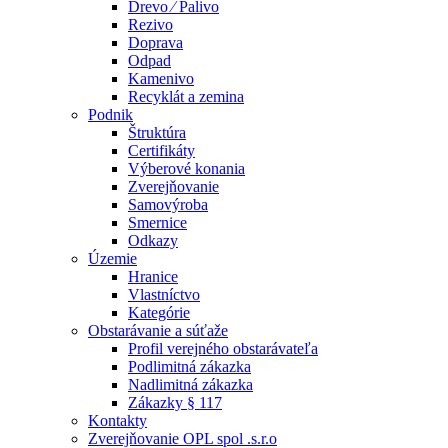
Drevo ⁄ Palivo
Rezivo
Doprava
Odpad
Kamenivo
Recyklát a zemina
Podnik
Štruktúra
Certifikáty
Výberové konania
Zverejňovanie
Samovýroba
Smernice
Odkazy
Územie
Hranice
Vlastníctvo
Kategórie
Obstarávanie a súťaže
Profil verejného obstarávateľa
Podlimitná zákazka
Nadlimitná zákazka
Zákazky § 117
Kontakty
Zverejňovanie OPL spol .s.r.o