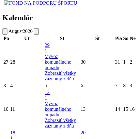
Kalendár
August
2026
Po
Ut
St
Št
Pia
So
Ne
29
1
Vývoz
27
28
komunálneho
30
31
1
2
odpadu
Zobraziť všetky
záznamy z dňa
3
4
5
6
7
8
9
12
1
Vývoz
10
11
komunálneho
13
14
15
16
odpadu
Zobraziť všetky
záznamy z dňa
18
20
1
1