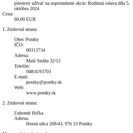
priestory užívať na usporiadanie akcie: Rodinná oslava dňa 5.
októbra 2024
Cena:
60,00 EUR
1. Zmluvná strana:
Obec Poniky
IČO:
00313734
Adresa:
Malá Stráňa 32/12
Telefón:
048/4193703
E-mail:
poniky@poniky.sk
Web:
www.poniky.sk
2. Zmluvná strana:
Ľubomír Hrčka
Adresa:
Horná ulica 268/43, 976 33 Poniky