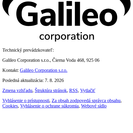
Technický prevádzkovateľ:
Galileo Corporation s.r.o., Čierna Voda 468, 925 06
Kontakt:
Galileo Corporation s.r.o.
Posledná aktualizácia: 7. 8. 2026
Zmena vzhľadu
,
Štruktúra stránok
,
RSS
,
Vytlačiť
Vyhlásenie o prístupnosti
,
Za obsah zodpovedá správca obsahu
,
Cookies
,
Vyhlásenie o ochrane súkromia
,
Webové sídlo