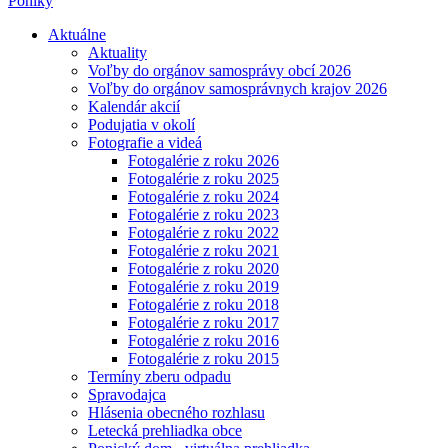
Poniky
Aktuálne
Aktuality
Voľby do orgánov samosprávy obcí 2026
Voľby do orgánov samosprávnych krajov 2026
Kalendár akcií
Podujatia v okolí
Fotografie a videá
Fotogalérie z roku 2026
Fotogalérie z roku 2025
Fotogalérie z roku 2024
Fotogalérie z roku 2023
Fotogalérie z roku 2022
Fotogalérie z roku 2021
Fotogalérie z roku 2020
Fotogalérie z roku 2019
Fotogalérie z roku 2018
Fotogalérie z roku 2017
Fotogalérie z roku 2016
Fotogalérie z roku 2015
Termíny zberu odpadu
Spravodajca
Hlásenia obecného rozhlasu
Letecká prehliadka obce