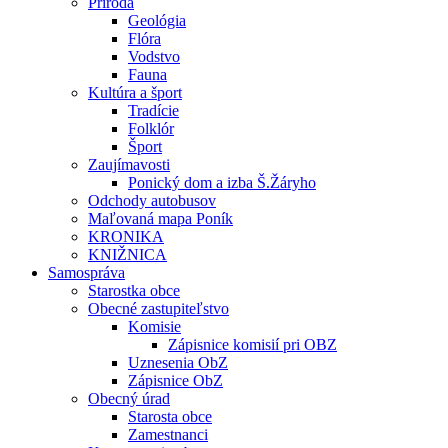
Príroda
Geológia
Flóra
Vodstvo
Fauna
Kultúra a šport
Tradície
Folklór
Šport
Zaujímavosti
Ponický dom a izba Š.Žáryho
Odchody autobusov
Maľovaná mapa Poník
KRONIKA
KNIŽNICA
Samospráva
Starostka obce
Obecné zastupiteľstvo
Komisie
Zápisnice komisií pri OBZ
Uznesenia ObZ
Zápisnice ObZ
Obecný úrad
Starosta obce
Zamestnanci