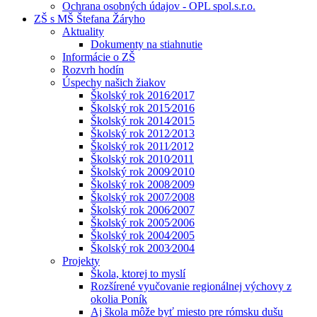
Ochrana osobných údajov - OPL spol.s.r.o.
ZŠ s MŠ Štefana Žáryho
Aktuality
Dokumenty na stiahnutie
Informácie o ZŠ
Rozvrh hodín
Úspechy našich žiakov
Školský rok 2016⁄2017
Školský rok 2015⁄2016
Školský rok 2014⁄2015
Školský rok 2012⁄2013
Školský rok 2011⁄2012
Školský rok 2010⁄2011
Školský rok 2009⁄2010
Školský rok 2008⁄2009
Školský rok 2007⁄2008
Školský rok 2006⁄2007
Školský rok 2005⁄2006
Školský rok 2004⁄2005
Školský rok 2003⁄2004
Projekty
Škola, ktorej to myslí
Rozšírené vyučovanie regionálnej výchovy z
okolia Poník
Aj škola môže byť miesto pre rómsku dušu