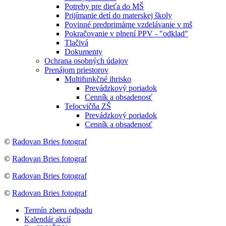
Potreby pre dieťa do MŠ
Prijímanie detí do materskej školy
Povinné predprimárne vzdelávanie v mš
Pokračovanie v plnení PPV - "odklad"
Tlačivá
Dokumenty
Ochrana osobných údajov
Prenájom priestorov
Multifunkčné ihrisko
Prevádzkový poriadok
Cenník a obsadenosť
Telocvičňa ZŠ
Prevádzkový poriadok
Cenník a obsadenosť
©
Radovan Bries fotograf
©
Radovan Bries fotograf
©
Radovan Bries fotograf
©
Radovan Bries fotograf
Termín zberu odpadu
Kalendár akcií