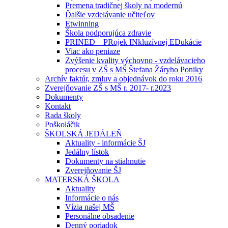
Premena tradičnej školy na modernú
Ďalšie vzdelávanie učiteľov
Etwinning
Škola podporujúca zdravie
PRINED – PRojek INkluzívnej EDukácie
Viac ako peniaze
Zvýšenie kvality výchovno - vzdelávacieho
procesu v ZŠ s MŠ Štefana Žáryho Poniky
Archív faktúr, zmluv a objednávok do roku 2016
Zverejňovanie ZŠ s MŠ r. 2017- r.2023
Dokumenty
Kontakt
Rada školy
Poškoláčik
ŠKOLSKÁ JEDÁLEŇ
Aktuality - informácie ŠJ
Jedálny lístok
Dokumenty na stiahnutie
Zverejňovanie ŠJ
MATERSKÁ ŠKOLA
Aktuality
Informácie o nás
Vízia našej MŠ
Personálne obsadenie
Denný poriadok