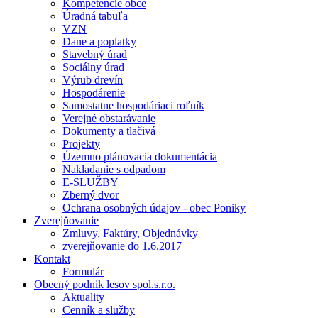
Kompetencie obce
Úradná tabuľa
VZN
Dane a poplatky
Stavebný úrad
Sociálny úrad
Výrub drevín
Hospodárenie
Samostatne hospodáriaci roľník
Verejné obstarávanie
Dokumenty a tlačivá
Projekty
Územno plánovacia dokumentácia
Nakladanie s odpadom
E-SLUŽBY
Zberný dvor
Ochrana osobných údajov - obec Poniky
Zverejňovanie
Zmluvy, Faktúry, Objednávky
zverejňovanie do 1.6.2017
Kontakt
Formulár
Obecný podnik lesov spol.s.r.o.
Aktuality
Cenník a služby