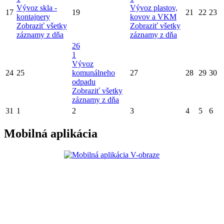
Vývoz skla -
Vývoz plastov,
17
19
21
22
23
kontajnery
kovov a VKM
Zobraziť všetky
Zobraziť všetky
záznamy z dňa
záznamy z dňa
26
1
Vývoz
24
25
komunálneho
27
28
29
30
odpadu
Zobraziť všetky
záznamy z dňa
31
1
2
3
4
5
6
Mobilná aplikácia