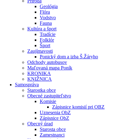
Príroda
Geológia
Flóra
Vodstvo
Fauna
Kultúra a šport
Tradície
Folklór
Šport
Zaujímavosti
Ponický dom a izba Š.Žáryho
Odchody autobusov
Maľovaná mapa Poník
KRONIKA
KNIŽNICA
Samospráva
Starostka obce
Obecné zastupiteľstvo
Komisie
Zápisnice komisií pri OBZ
Uznesenia ObZ
Zápisnice ObZ
Obecný úrad
Starosta obce
Zamestnanci