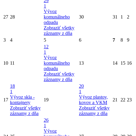
29
1
Vývoz
27
28
komunálneho
30
31
1
2
odpadu
Zobraziť všetky
záznamy z dňa
3
4
5
6
7
8
9
12
1
Vývoz
10
11
komunálneho
13
14
15
16
odpadu
Zobraziť všetky
záznamy z dňa
18
20
1
1
Vývoz skla -
Vývoz plastov,
17
19
21
22
23
kontajnery
kovov a VKM
Zobraziť všetky
Zobraziť všetky
záznamy z dňa
záznamy z dňa
26
1
Vývoz