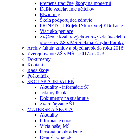
Premena tradičnej školy na modernú
Ďalšie vzdelávanie učiteľov
Etwinning
Škola podporujúca zdravie
PRINED – PRojek INkluzívnej EDukácie
Viac ako peniaze
Zvýšenie kvality výchovno - vzdelávacieho
procesu v ZŠ s MŠ Štefana Žáryho Poniky
Archív faktúr, zmluv a objednávok do roku 2016
Zverejňovanie ZŠ s MŠ r. 2017- r.2023
Dokumenty
Kontakt
Rada školy
Poškoláčik
ŠKOLSKÁ JEDÁLEŇ
Aktuality - informácie ŠJ
Jedálny lístok
Dokumenty na stiahnutie
Zverejňovanie ŠJ
MATERSKÁ ŠKOLA
Aktuality
Informácie o nás
Vízia našej MŠ
Personálne obsadenie
Denný poriadok