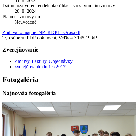
31. 8. 2024
Dátum uzatvorenia/udelenia súhlasu s uzatvorením zmluvy:
28. 8. 2024
Platnosť zmluvy do:
Neuvedené
Zmluva_o_najme_NP_KDPH_Oros.pdf
Typ súboru: PDF dokument, Veľkosť: 145,19 kB
Zverejňovanie
Zmluvy, Faktúry, Objednávky
zverejňovanie do 1.6.2017
Fotogaléria
Najnovšia fotogaléria