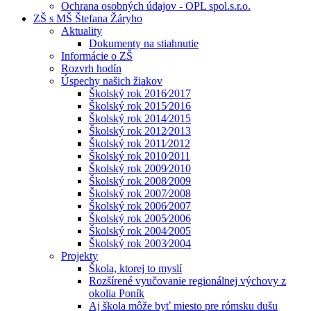
Ochrana osobných údajov - OPL spol.s.r.o.
ZŠ s MŠ Štefana Žáryho
Aktuality
Dokumenty na stiahnutie
Informácie o ZŠ
Rozvrh hodín
Úspechy našich žiakov
Školský rok 2016⁄2017
Školský rok 2015⁄2016
Školský rok 2014⁄2015
Školský rok 2012⁄2013
Školský rok 2011⁄2012
Školský rok 2010⁄2011
Školský rok 2009⁄2010
Školský rok 2008⁄2009
Školský rok 2007⁄2008
Školský rok 2006⁄2007
Školský rok 2005⁄2006
Školský rok 2004⁄2005
Školský rok 2003⁄2004
Projekty
Škola, ktorej to myslí
Rozšírené vyučovanie regionálnej výchovy z
okolia Poník
Aj škola môže byť miesto pre rómsku dušu