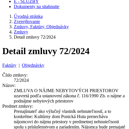
E - SLUŽBY
Dokumenty na stiahnutie
Úvodná stránka
Zverejňovanie
Zmluvy, Faktúry, Objednávky
Zmluvy
Detail zmluvy 72/2024
Detail zmluvy 72/2024
Faktúry
|
Objednávky
Číslo zmluvy:
72/2024
Názov:
ZMLUVA O NÁJME NEBYTOVÝCH PRIESTOROV
uzavretá podľa ustanovení zákona č. 116/1990 Zb. o nájme a
podnájme nebytových priestorov
Predmet zmluvy:
Prenajímateľ ako výlučný vlastník nehnuteľností, a to
konkrétne: Kultúrny dom Ponická Huta prenecháva
nájomcovi do nájmu priestory v predmetnej nehnuteľnosti
spolu s príslušenstvom a zariadením. Nájomca bude prenajaté