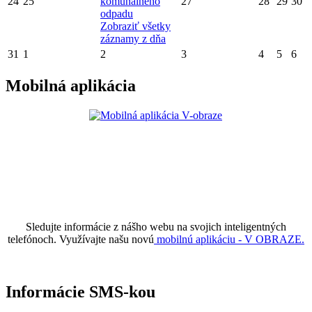
24
25
komunálneho
27
28
29
30
odpadu
Zobraziť všetky
záznamy z dňa
31
1
2
3
4
5
6
Mobilná aplikácia
Sledujte informácie z nášho webu na svojich inteligentných
telefónoch. Využívajte našu novú
mobilnú aplikáciu - V OBRAZE.
Informácie SMS-kou