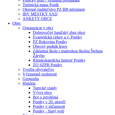
Ponický dom - virtuálna prehliadka
Turistická mapa Poník
Okresné riaditeľstvo PZ BB informuje
IBV MESTKÝ SAD
ANKETY OBCE
Obec
Organizácie v obci
Dobrovoľný hasičský zbor obce
Evanjelická cirkev a.v. Poniky
PZ Bukovina Poniky
Obecný podnik lesov
Základná škola s materskou školou Štefana
Žáryho
Rímskokatolícka farnosť Poniky
ZO SZPB Poniky
Tvorba obyvateľov
Významné osobnosti
Geografia
História
Turecké vpády
Vývoj obce
Boj o privilégiá
Poniky v 20. storočí
Poniky v súčasnosti
Poniky - Starý web