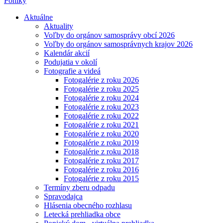
Poniky
Aktuálne
Aktuality
Voľby do orgánov samosprávy obcí 2026
Voľby do orgánov samosprávnych krajov 2026
Kalendár akcií
Podujatia v okolí
Fotografie a videá
Fotogalérie z roku 2026
Fotogalérie z roku 2025
Fotogalérie z roku 2024
Fotogalérie z roku 2023
Fotogalérie z roku 2022
Fotogalérie z roku 2021
Fotogalérie z roku 2020
Fotogalérie z roku 2019
Fotogalérie z roku 2018
Fotogalérie z roku 2017
Fotogalérie z roku 2016
Fotogalérie z roku 2015
Termíny zberu odpadu
Spravodajca
Hlásenia obecného rozhlasu
Letecká prehliadka obce