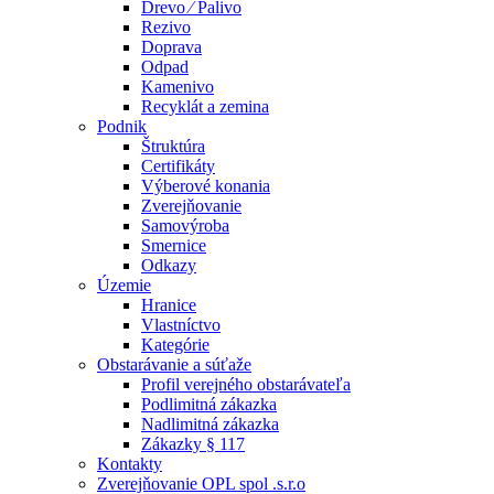
Drevo ⁄ Palivo
Rezivo
Doprava
Odpad
Kamenivo
Recyklát a zemina
Podnik
Štruktúra
Certifikáty
Výberové konania
Zverejňovanie
Samovýroba
Smernice
Odkazy
Územie
Hranice
Vlastníctvo
Kategórie
Obstarávanie a súťaže
Profil verejného obstarávateľa
Podlimitná zákazka
Nadlimitná zákazka
Zákazky § 117
Kontakty
Zverejňovanie OPL spol .s.r.o