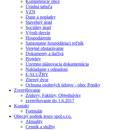
Kompetencie obce
Úradná tabuľa
VZN
Dane a poplatky
Stavebný úrad
Sociálny úrad
Výrub drevín
Hospodárenie
Samostatne hospodáriaci roľník
Verejné obstarávanie
Dokumenty a tlačivá
Projekty
Územno plánovacia dokumentácia
Nakladanie s odpadom
E-SLUŽBY
Zberný dvor
Ochrana osobných údajov - obec Poniky
Zverejňovanie
Zmluvy, Faktúry, Objednávky
zverejňovanie do 1.6.2017
Kontakt
Formulár
Obecný podnik lesov spol.s.r.o.
Aktuality
Cenník a služby