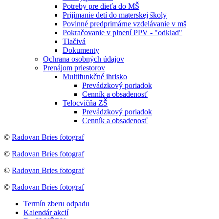
Potreby pre dieťa do MŠ
Prijímanie detí do materskej školy
Povinné predprimárne vzdelávanie v mš
Pokračovanie v plnení PPV - "odklad"
Tlačivá
Dokumenty
Ochrana osobných údajov
Prenájom priestorov
Multifunkčné ihrisko
Prevádzkový poriadok
Cenník a obsadenosť
Telocvičňa ZŠ
Prevádzkový poriadok
Cenník a obsadenosť
©
Radovan Bries fotograf
©
Radovan Bries fotograf
©
Radovan Bries fotograf
©
Radovan Bries fotograf
Termín zberu odpadu
Kalendár akcií