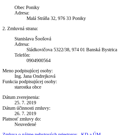
Obec Poniky
Adresa:
Malá Stráňa 32, 976 33 Poniky
2. Zmluvná strana:
Stanislava Šoošová
Adresa:
Sládkovičova 5322/38, 974 01 Banská Bystrica
Telefón:
0904900564
Meno podpisujúcej osoby:
Ing. Jana Ondrejková
Funkcia podpisujúcej osoby:
starostka obce
Dátum zverejnenia:
25. 7. 2019
Dátum účinnosti zmluvy:
26. 7. 2019
Platnosť zmluvy do:
Neuvedené
Zmluva o nájme nebytových priestorov - KD a ÚM