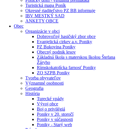
Ponický dom - virtuálna prehliadka
Turistická mapa Poník
Okresné riaditeľstvo PZ BB informuje
IBV MESTKÝ SAD
ANKETY OBCE
Obec
Organizácie v obci
Dobrovoľný hasičský zbor obce
Evanjelická cirkev a.v. Poniky
PZ Bukovina Poniky
Obecný podnik lesov
Základná škola s materskou školou Štefana
Žáryho
Rímskokatolícka farnosť Poniky
ZO SZPB Poniky
Tvorba obyvateľov
Významné osobnosti
Geografia
História
Turecké vpády
Vývoj obce
Boj o privilégiá
Poniky v 20. storočí
Poniky v súčasnosti
Poniky - Starý web