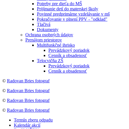
Potreby pre dieťa do MŠ
Prijímanie detí do materskej školy
Povinné predprimárne vzdelávanie v mš
Pokračovanie v plnení PPV - "odklad"
Tlačivá
Dokumenty
Ochrana osobných údajov
Prenájom priestorov
Multifunkčné ihrisko
Prevádzkový poriadok
Cenník a obsadenosť
Telocvičňa ZŠ
Prevádzkový poriadok
Cenník a obsadenosť
©
Radovan Bries fotograf
©
Radovan Bries fotograf
©
Radovan Bries fotograf
©
Radovan Bries fotograf
Termín zberu odpadu
Kalendár akcií