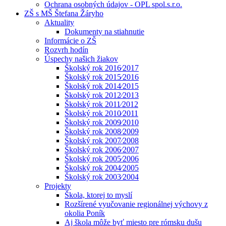
Ochrana osobných údajov - OPL spol.s.r.o.
ZŠ s MŠ Štefana Žáryho
Aktuality
Dokumenty na stiahnutie
Informácie o ZŠ
Rozvrh hodín
Úspechy našich žiakov
Školský rok 2016⁄2017
Školský rok 2015⁄2016
Školský rok 2014⁄2015
Školský rok 2012⁄2013
Školský rok 2011⁄2012
Školský rok 2010⁄2011
Školský rok 2009⁄2010
Školský rok 2008⁄2009
Školský rok 2007⁄2008
Školský rok 2006⁄2007
Školský rok 2005⁄2006
Školský rok 2004⁄2005
Školský rok 2003⁄2004
Projekty
Škola, ktorej to myslí
Rozšírené vyučovanie regionálnej výchovy z
okolia Poník
Aj škola môže byť miesto pre rómsku dušu