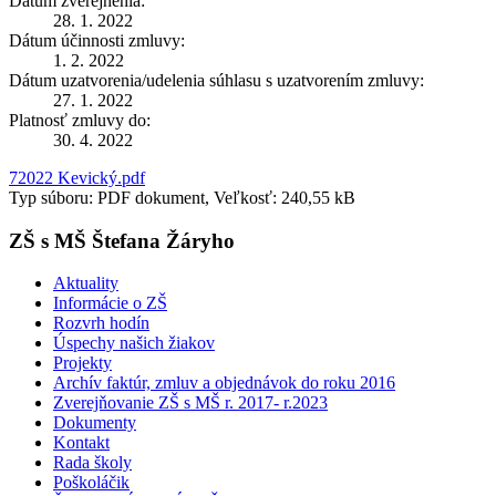
Dátum zverejnenia:
28. 1. 2022
Dátum účinnosti zmluvy:
1. 2. 2022
Dátum uzatvorenia/udelenia súhlasu s uzatvorením zmluvy:
27. 1. 2022
Platnosť zmluvy do:
30. 4. 2022
72022 Kevický.pdf
Typ súboru: PDF dokument, Veľkosť: 240,55 kB
ZŠ s MŠ Štefana Žáryho
Aktuality
Informácie o ZŠ
Rozvrh hodín
Úspechy našich žiakov
Projekty
Archív faktúr, zmluv a objednávok do roku 2016
Zverejňovanie ZŠ s MŠ r. 2017- r.2023
Dokumenty
Kontakt
Rada školy
Poškoláčik