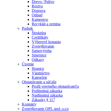
Drevo ⁄ Palivo
Rezivo
Doprava
Odpad
Kamenivo
Recyklát a zemina
Podnik
Štruktúra
Certifikáty
Výberové konania
Zverejňovanie
Samovýroba
Smernice
Odkazy
Územie
Hranice
Vlastníctvo
Kategórie
Obstarávanie a súťaže
Profil verejného obstarávateľa
Podlimitná zákazka
Nadlimitná zákazka
Zákazky § 117
Kontakty
Zverejňovanie OPL spol .s.r.o