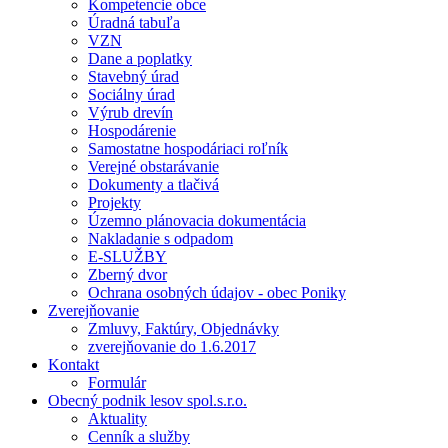
Kompetencie obce
Úradná tabuľa
VZN
Dane a poplatky
Stavebný úrad
Sociálny úrad
Výrub drevín
Hospodárenie
Samostatne hospodáriaci roľník
Verejné obstarávanie
Dokumenty a tlačivá
Projekty
Územno plánovacia dokumentácia
Nakladanie s odpadom
E-SLUŽBY
Zberný dvor
Ochrana osobných údajov - obec Poniky
Zverejňovanie
Zmluvy, Faktúry, Objednávky
zverejňovanie do 1.6.2017
Kontakt
Formulár
Obecný podnik lesov spol.s.r.o.
Aktuality
Cenník a služby