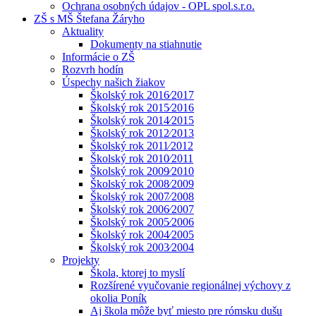
Ochrana osobných údajov - OPL spol.s.r.o.
ZŠ s MŠ Štefana Žáryho
Aktuality
Dokumenty na stiahnutie
Informácie o ZŠ
Rozvrh hodín
Úspechy našich žiakov
Školský rok 2016⁄2017
Školský rok 2015⁄2016
Školský rok 2014⁄2015
Školský rok 2012⁄2013
Školský rok 2011⁄2012
Školský rok 2010⁄2011
Školský rok 2009⁄2010
Školský rok 2008⁄2009
Školský rok 2007⁄2008
Školský rok 2006⁄2007
Školský rok 2005⁄2006
Školský rok 2004⁄2005
Školský rok 2003⁄2004
Projekty
Škola, ktorej to myslí
Rozšírené vyučovanie regionálnej výchovy z
okolia Poník
Aj škola môže byť miesto pre rómsku dušu