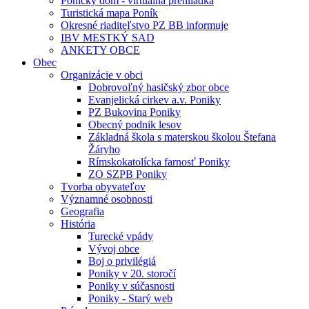
Ponický dom - virtuálna prehliadka
Turistická mapa Poník
Okresné riaditeľstvo PZ BB informuje
IBV MESTKÝ SAD
ANKETY OBCE
Obec
Organizácie v obci
Dobrovoľný hasičský zbor obce
Evanjelická cirkev a.v. Poniky
PZ Bukovina Poniky
Obecný podnik lesov
Základná škola s materskou školou Štefana
Žáryho
Rímskokatolícka farnosť Poniky
ZO SZPB Poniky
Tvorba obyvateľov
Významné osobnosti
Geografia
História
Turecké vpády
Vývoj obce
Boj o privilégiá
Poniky v 20. storočí
Poniky v súčasnosti
Poniky - Starý web