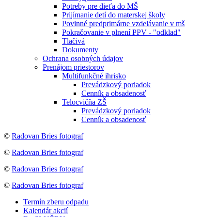
Potreby pre dieťa do MŠ
Prijímanie detí do materskej školy
Povinné predprimárne vzdelávanie v mš
Pokračovanie v plnení PPV - "odklad"
Tlačivá
Dokumenty
Ochrana osobných údajov
Prenájom priestorov
Multifunkčné ihrisko
Prevádzkový poriadok
Cenník a obsadenosť
Telocvičňa ZŠ
Prevádzkový poriadok
Cenník a obsadenosť
©
Radovan Bries fotograf
©
Radovan Bries fotograf
©
Radovan Bries fotograf
©
Radovan Bries fotograf
Termín zberu odpadu
Kalendár akcií