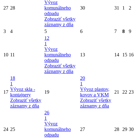
Vývoz
27
28
komunálneho
30
31
1
2
odpadu
Zobraziť všetky
záznamy z dňa
3
4
5
6
7
8
9
12
1
Vývoz
10
11
komunálneho
13
14
15
16
odpadu
Zobraziť všetky
záznamy z dňa
18
20
1
1
Vývoz skla -
Vývoz plastov,
17
19
21
22
23
kontajnery
kovov a VKM
Zobraziť všetky
Zobraziť všetky
záznamy z dňa
záznamy z dňa
26
1
Vývoz
24
25
komunálneho
27
28
29
30
odpadu