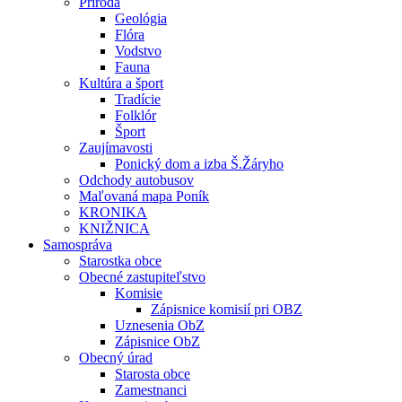
Príroda
Geológia
Flóra
Vodstvo
Fauna
Kultúra a šport
Tradície
Folklór
Šport
Zaujímavosti
Ponický dom a izba Š.Žáryho
Odchody autobusov
Maľovaná mapa Poník
KRONIKA
KNIŽNICA
Samospráva
Starostka obce
Obecné zastupiteľstvo
Komisie
Zápisnice komisií pri OBZ
Uznesenia ObZ
Zápisnice ObZ
Obecný úrad
Starosta obce
Zamestnanci