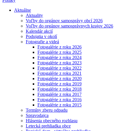
Poniky
Aktuálne
Aktuality
Voľby do orgánov samosprávy obcí 2026
Voľby do orgánov samosprávnych krajov 2026
Kalendár akcií
Podujatia v okolí
Fotografie a videá
Fotogalérie z roku 2026
Fotogalérie z roku 2025
Fotogalérie z roku 2024
Fotogalérie z roku 2023
Fotogalérie z roku 2022
Fotogalérie z roku 2021
Fotogalérie z roku 2020
Fotogalérie z roku 2019
Fotogalérie z roku 2018
Fotogalérie z roku 2017
Fotogalérie z roku 2016
Fotogalérie z roku 2015
Termíny zberu odpadu
Spravodajca
Hlásenia obecného rozhlasu
Letecká prehliadka obce