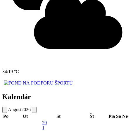
34/19 °C
Kalendár
August
2026
Po
Ut
St
Št
Pia
So
Ne
29
1