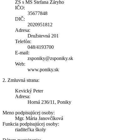
ZŠ s MŠ Štefana Žáryho
IČO:
35677848
DIČ:
2020951812
Adresa:
Družstevná 201
Telefón:
048/4193700
E-mail:
zsponiky@zsponiky.sk
Web:
www.poniky.sk
2. Zmluvná strana:
Kevický Peter
Adresa:
Horná 236/11, Poniky
Meno podpisujúcej osoby:
Mgr. Mária Janovčíková
Funkcia podpisujúcej osoby:
riaditeľka školy