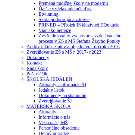
Premena tradičnej školy na modernú
Ďalšie vzdelávanie učiteľov
Etwinning
Škola podporujúca zdravie
PRINED – PRojek INkluzívnej EDukácie
Viac ako peniaze
Zvýšenie kvality výchovno - vzdelávacieho
procesu v ZŠ s MŠ Štefana Žáryho Poniky
Archív faktúr, zmluv a objednávok do roku 2016
Zverejňovanie ZŠ s MŠ r. 2017- r.2023
Dokumenty
Kontakt
Rada školy
Poškoláčik
ŠKOLSKÁ JEDÁLEŇ
Aktuality - informácie ŠJ
Jedálny lístok
Dokumenty na stiahnutie
Zverejňovanie ŠJ
MATERSKÁ ŠKOLA
Aktuality
Informácie o nás
Vízia našej MŠ
Personálne obsadenie
Denný poriadok