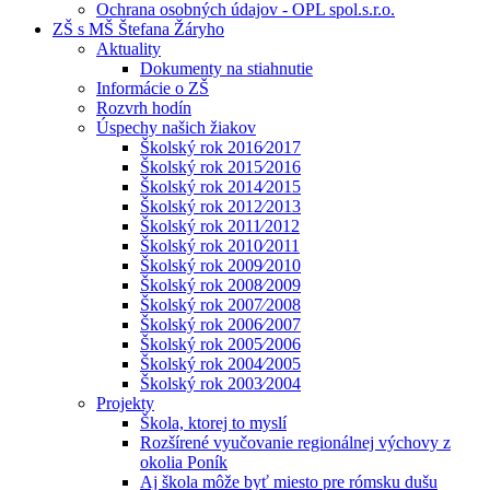
Ochrana osobných údajov - OPL spol.s.r.o.
ZŠ s MŠ Štefana Žáryho
Aktuality
Dokumenty na stiahnutie
Informácie o ZŠ
Rozvrh hodín
Úspechy našich žiakov
Školský rok 2016⁄2017
Školský rok 2015⁄2016
Školský rok 2014⁄2015
Školský rok 2012⁄2013
Školský rok 2011⁄2012
Školský rok 2010⁄2011
Školský rok 2009⁄2010
Školský rok 2008⁄2009
Školský rok 2007⁄2008
Školský rok 2006⁄2007
Školský rok 2005⁄2006
Školský rok 2004⁄2005
Školský rok 2003⁄2004
Projekty
Škola, ktorej to myslí
Rozšírené vyučovanie regionálnej výchovy z
okolia Poník
Aj škola môže byť miesto pre rómsku dušu