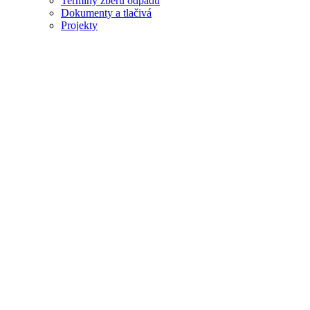
Termíny zberu odpadu
Dokumenty a tlačivá
Projekty