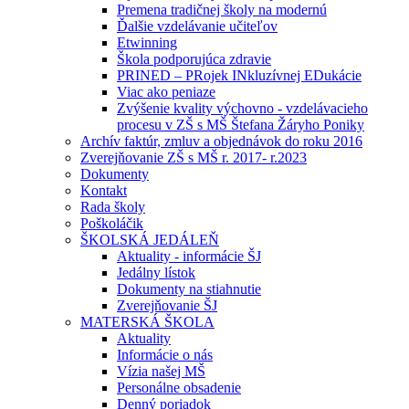
Premena tradičnej školy na modernú
Ďalšie vzdelávanie učiteľov
Etwinning
Škola podporujúca zdravie
PRINED – PRojek INkluzívnej EDukácie
Viac ako peniaze
Zvýšenie kvality výchovno - vzdelávacieho
procesu v ZŠ s MŠ Štefana Žáryho Poniky
Archív faktúr, zmluv a objednávok do roku 2016
Zverejňovanie ZŠ s MŠ r. 2017- r.2023
Dokumenty
Kontakt
Rada školy
Poškoláčik
ŠKOLSKÁ JEDÁLEŇ
Aktuality - informácie ŠJ
Jedálny lístok
Dokumenty na stiahnutie
Zverejňovanie ŠJ
MATERSKÁ ŠKOLA
Aktuality
Informácie o nás
Vízia našej MŠ
Personálne obsadenie
Denný poriadok