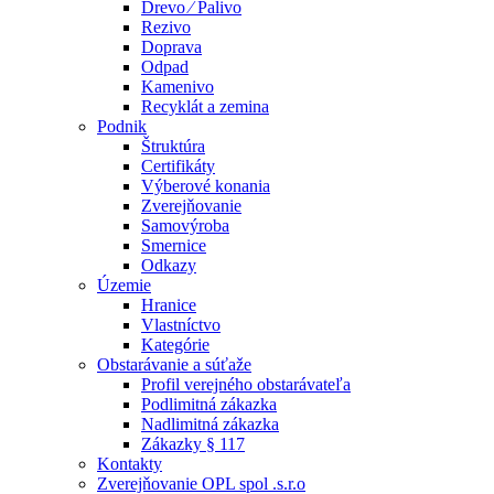
Drevo ⁄ Palivo
Rezivo
Doprava
Odpad
Kamenivo
Recyklát a zemina
Podnik
Štruktúra
Certifikáty
Výberové konania
Zverejňovanie
Samovýroba
Smernice
Odkazy
Územie
Hranice
Vlastníctvo
Kategórie
Obstarávanie a súťaže
Profil verejného obstarávateľa
Podlimitná zákazka
Nadlimitná zákazka
Zákazky § 117
Kontakty
Zverejňovanie OPL spol .s.r.o