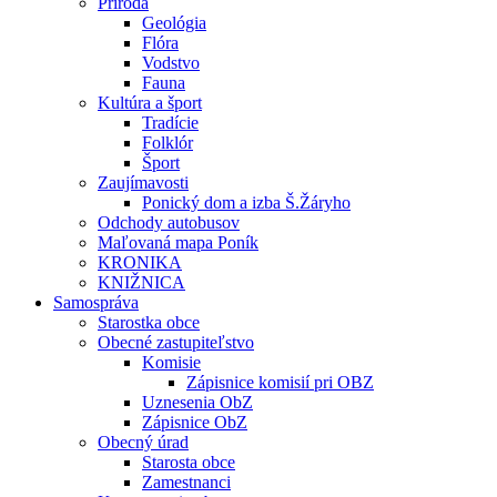
Príroda
Geológia
Flóra
Vodstvo
Fauna
Kultúra a šport
Tradície
Folklór
Šport
Zaujímavosti
Ponický dom a izba Š.Žáryho
Odchody autobusov
Maľovaná mapa Poník
KRONIKA
KNIŽNICA
Samospráva
Starostka obce
Obecné zastupiteľstvo
Komisie
Zápisnice komisií pri OBZ
Uznesenia ObZ
Zápisnice ObZ
Obecný úrad
Starosta obce
Zamestnanci