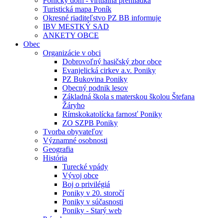
Ponický dom - virtuálna prehliadka
Turistická mapa Poník
Okresné riaditeľstvo PZ BB informuje
IBV MESTKÝ SAD
ANKETY OBCE
Obec
Organizácie v obci
Dobrovoľný hasičský zbor obce
Evanjelická cirkev a.v. Poniky
PZ Bukovina Poniky
Obecný podnik lesov
Základná škola s materskou školou Štefana
Žáryho
Rímskokatolícka farnosť Poniky
ZO SZPB Poniky
Tvorba obyvateľov
Významné osobnosti
Geografia
História
Turecké vpády
Vývoj obce
Boj o privilégiá
Poniky v 20. storočí
Poniky v súčasnosti
Poniky - Starý web