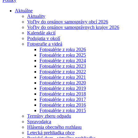
Poniky
Aktuálne
Aktuality
Voľby do orgánov samosprávy obcí 2026
Voľby do orgánov samosprávnych krajov 2026
Kalendár akcií
Podujatia v okolí
Fotografie a videá
Fotogalérie z roku 2026
Fotogalérie z roku 2025
Fotogalérie z roku 2024
Fotogalérie z roku 2023
Fotogalérie z roku 2022
Fotogalérie z roku 2021
Fotogalérie z roku 2020
Fotogalérie z roku 2019
Fotogalérie z roku 2018
Fotogalérie z roku 2017
Fotogalérie z roku 2016
Fotogalérie z roku 2015
Termíny zberu odpadu
Spravodajca
Hlásenia obecného rozhlasu
Letecká prehliadka obce