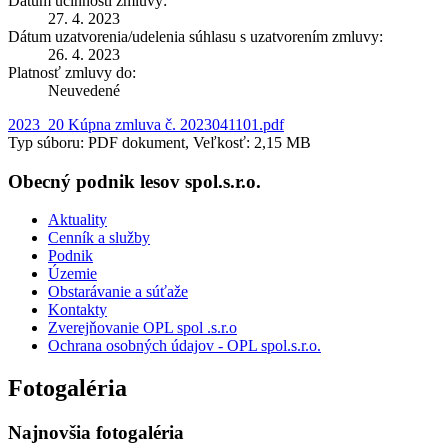
Dátum účinnosti zmluvy:
27. 4. 2023
Dátum uzatvorenia/udelenia súhlasu s uzatvorením zmluvy:
26. 4. 2023
Platnosť zmluvy do:
Neuvedené
2023_20 Kúpna zmluva č. 2023041101.pdf
Typ súboru: PDF dokument, Veľkosť: 2,15 MB
Obecný podnik lesov spol.s.r.o.
Aktuality
Cenník a služby
Podnik
Územie
Obstarávanie a súťaže
Kontakty
Zverejňovanie OPL spol .s.r.o
Ochrana osobných údajov - OPL spol.s.r.o.
Fotogaléria
Najnovšia fotogaléria