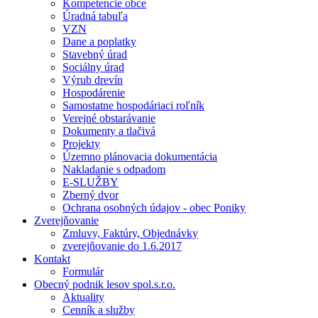
Kompetencie obce
Úradná tabuľa
VZN
Dane a poplatky
Stavebný úrad
Sociálny úrad
Výrub drevín
Hospodárenie
Samostatne hospodáriaci roľník
Verejné obstarávanie
Dokumenty a tlačivá
Projekty
Územno plánovacia dokumentácia
Nakladanie s odpadom
E-SLUŽBY
Zberný dvor
Ochrana osobných údajov - obec Poniky
Zverejňovanie
Zmluvy, Faktúry, Objednávky
zverejňovanie do 1.6.2017
Kontakt
Formulár
Obecný podnik lesov spol.s.r.o.
Aktuality
Cenník a služby