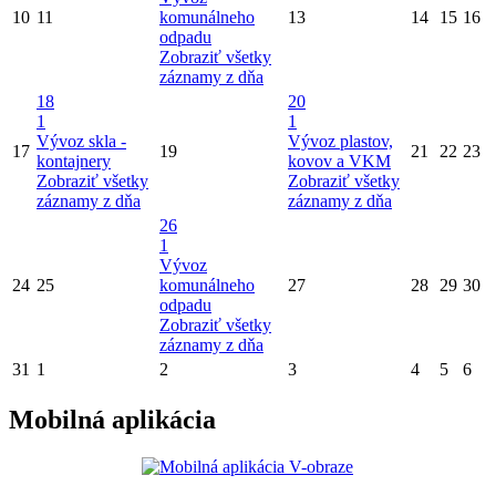
10
11
komunálneho
13
14
15
16
odpadu
Zobraziť všetky
záznamy z dňa
18
20
1
1
Vývoz skla -
Vývoz plastov,
17
19
21
22
23
kontajnery
kovov a VKM
Zobraziť všetky
Zobraziť všetky
záznamy z dňa
záznamy z dňa
26
1
Vývoz
24
25
komunálneho
27
28
29
30
odpadu
Zobraziť všetky
záznamy z dňa
31
1
2
3
4
5
6
Mobilná aplikácia