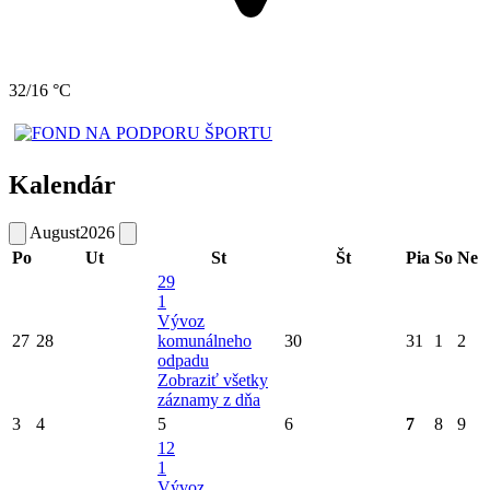
32/16 °C
Kalendár
August
2026
Po
Ut
St
Št
Pia
So
Ne
29
1
Vývoz
27
28
komunálneho
30
31
1
2
odpadu
Zobraziť všetky
záznamy z dňa
3
4
5
6
7
8
9
12
1
Vývoz