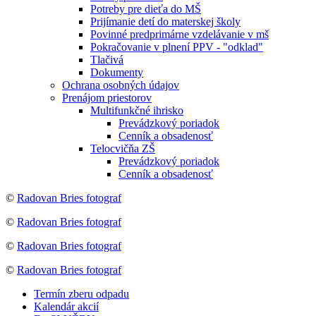
Potreby pre dieťa do MŠ
Prijímanie detí do materskej školy
Povinné predprimárne vzdelávanie v mš
Pokračovanie v plnení PPV - "odklad"
Tlačivá
Dokumenty
Ochrana osobných údajov
Prenájom priestorov
Multifunkčné ihrisko
Prevádzkový poriadok
Cenník a obsadenosť
Telocvičňa ZŠ
Prevádzkový poriadok
Cenník a obsadenosť
©
Radovan Bries fotograf
©
Radovan Bries fotograf
©
Radovan Bries fotograf
©
Radovan Bries fotograf
Termín zberu odpadu
Kalendár akcií