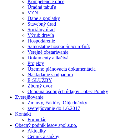
Kompetencie obce
Úradná tabuľa
VZN
Dane a poplatky
Stavebný úrad
Sociálny úrad
Výrub drevín
Hospodárenie
Samostatne hospodáriaci roľník
Verejné obstarávanie
Dokumenty a tlačivá
Projekty
Územno plánovacia dokumentácia
Nakladanie s odpadom
E-SLUŽBY
Zberný dvor
Ochrana osobných údajov - obec Poniky
Zverejňovanie
Zmluvy, Faktúry, Objednávky
zverejňovanie do 1.6.2017
Kontakt
Formulár
Obecný podnik lesov spol.s.r.o.
Aktuality
Cenník a služby