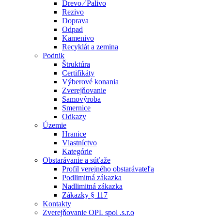
Drevo ⁄ Palivo
Rezivo
Doprava
Odpad
Kamenivo
Recyklát a zemina
Podnik
Štruktúra
Certifikáty
Výberové konania
Zverejňovanie
Samovýroba
Smernice
Odkazy
Územie
Hranice
Vlastníctvo
Kategórie
Obstarávanie a súťaže
Profil verejného obstarávateľa
Podlimitná zákazka
Nadlimitná zákazka
Zákazky § 117
Kontakty
Zverejňovanie OPL spol .s.r.o