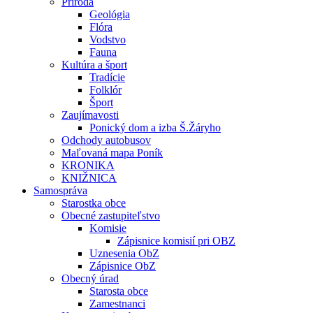
Príroda
Geológia
Flóra
Vodstvo
Fauna
Kultúra a šport
Tradície
Folklór
Šport
Zaujímavosti
Ponický dom a izba Š.Žáryho
Odchody autobusov
Maľovaná mapa Poník
KRONIKA
KNIŽNICA
Samospráva
Starostka obce
Obecné zastupiteľstvo
Komisie
Zápisnice komisií pri OBZ
Uznesenia ObZ
Zápisnice ObZ
Obecný úrad
Starosta obce
Zamestnanci