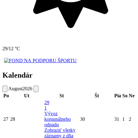
29/12 °C
Kalendár
August
2026
Po
Ut
St
Št
Pia
So
Ne
29
1
Vývoz
27
28
komunálneho
30
31
1
2
odpadu
Zobraziť všetky
záznamy z dňa