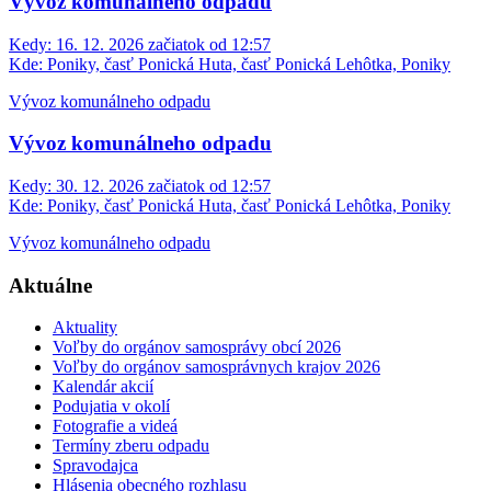
Vývoz komunálneho odpadu
Kedy:
16. 12. 2026 začiatok od 12:57
Kde:
Poniky, časť Ponická Huta, časť Ponická Lehôtka, Poniky
Vývoz komunálneho odpadu
Vývoz komunálneho odpadu
Kedy:
30. 12. 2026 začiatok od 12:57
Kde:
Poniky, časť Ponická Huta, časť Ponická Lehôtka, Poniky
Vývoz komunálneho odpadu
Aktuálne
Aktuality
Voľby do orgánov samosprávy obcí 2026
Voľby do orgánov samosprávnych krajov 2026
Kalendár akcií
Podujatia v okolí
Fotografie a videá
Termíny zberu odpadu
Spravodajca
Hlásenia obecného rozhlasu