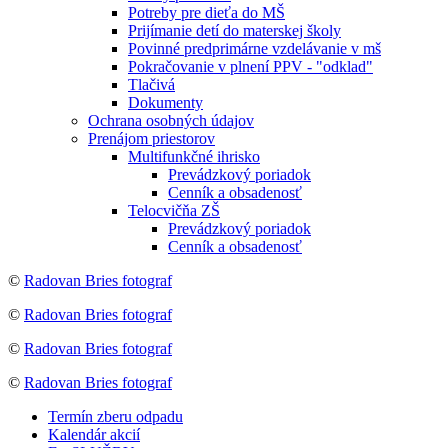
Potreby pre dieťa do MŠ
Prijímanie detí do materskej školy
Povinné predprimárne vzdelávanie v mš
Pokračovanie v plnení PPV - "odklad"
Tlačivá
Dokumenty
Ochrana osobných údajov
Prenájom priestorov
Multifunkčné ihrisko
Prevádzkový poriadok
Cenník a obsadenosť
Telocvičňa ZŠ
Prevádzkový poriadok
Cenník a obsadenosť
©
Radovan Bries fotograf
©
Radovan Bries fotograf
©
Radovan Bries fotograf
©
Radovan Bries fotograf
Termín zberu odpadu
Kalendár akcií