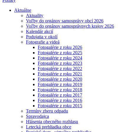
Poniky
Aktuálne
Aktuality
Voľby do orgánov samosprávy obcí 2026
Voľby do orgánov samosprávnych krajov 2026
Kalendár akcií
Podujatia v okolí
Fotografie a videá
Fotogalérie z roku 2026
Fotogalérie z roku 2025
Fotogalérie z roku 2024
Fotogalérie z roku 2023
Fotogalérie z roku 2022
Fotogalérie z roku 2021
Fotogalérie z roku 2020
Fotogalérie z roku 2019
Fotogalérie z roku 2018
Fotogalérie z roku 2017
Fotogalérie z roku 2016
Fotogalérie z roku 2015
Termíny zberu odpadu
Spravodajca
Hlásenia obecného rozhlasu
Letecká prehliadka obce