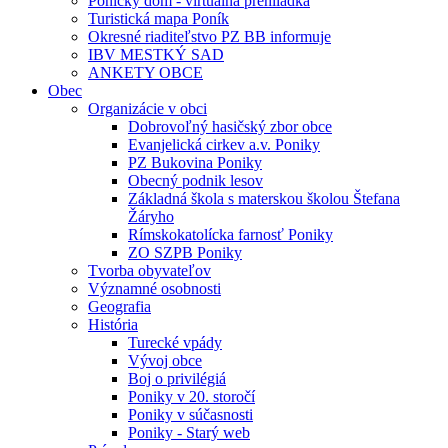
Ponický dom - virtuálna prehliadka
Turistická mapa Poník
Okresné riaditeľstvo PZ BB informuje
IBV MESTKÝ SAD
ANKETY OBCE
Obec
Organizácie v obci
Dobrovoľný hasičský zbor obce
Evanjelická cirkev a.v. Poniky
PZ Bukovina Poniky
Obecný podnik lesov
Základná škola s materskou školou Štefana
Žáryho
Rímskokatolícka farnosť Poniky
ZO SZPB Poniky
Tvorba obyvateľov
Významné osobnosti
Geografia
História
Turecké vpády
Vývoj obce
Boj o privilégiá
Poniky v 20. storočí
Poniky v súčasnosti
Poniky - Starý web