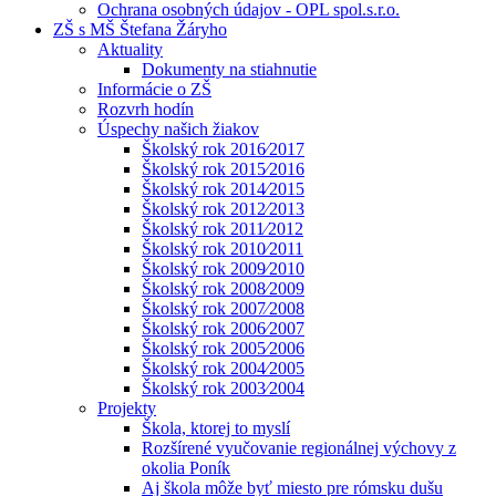
Ochrana osobných údajov - OPL spol.s.r.o.
ZŠ s MŠ Štefana Žáryho
Aktuality
Dokumenty na stiahnutie
Informácie o ZŠ
Rozvrh hodín
Úspechy našich žiakov
Školský rok 2016⁄2017
Školský rok 2015⁄2016
Školský rok 2014⁄2015
Školský rok 2012⁄2013
Školský rok 2011⁄2012
Školský rok 2010⁄2011
Školský rok 2009⁄2010
Školský rok 2008⁄2009
Školský rok 2007⁄2008
Školský rok 2006⁄2007
Školský rok 2005⁄2006
Školský rok 2004⁄2005
Školský rok 2003⁄2004
Projekty
Škola, ktorej to myslí
Rozšírené vyučovanie regionálnej výchovy z
okolia Poník
Aj škola môže byť miesto pre rómsku dušu