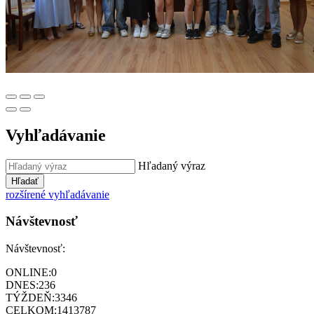
Vyhľadávanie
Hľadaný výraz
Hľadať
rozšírené vyhľadávanie
Návštevnosť
Návštevnosť:
ONLINE:
0
DNES:
236
TÝŽDEŇ:
3346
CELKOM:
1413787