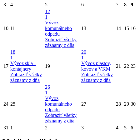
3
4
5
6
7
8
9
12
1
Vývoz
10
11
komunálneho
13
14
15
16
odpadu
Zobraziť všetky
záznamy z dňa
18
20
1
1
Vývoz skla -
Vývoz plastov,
17
19
21
22
23
kontajnery
kovov a VKM
Zobraziť všetky
Zobraziť všetky
záznamy z dňa
záznamy z dňa
26
1
Vývoz
24
25
komunálneho
27
28
29
30
odpadu
Zobraziť všetky
záznamy z dňa
31
1
2
3
4
5
6