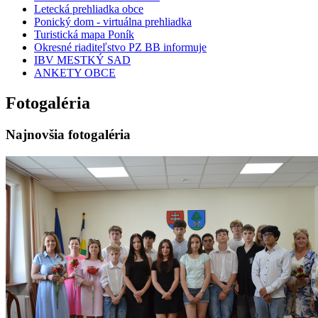
Letecká prehliadka obce
Ponický dom - virtuálna prehliadka
Turistická mapa Poník
Okresné riaditeľstvo PZ BB informuje
IBV MESTKÝ SAD
ANKETY OBCE
Fotogaléria
Najnovšia fotogaléria