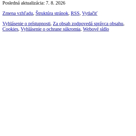
Posledná aktualizácia: 7. 8. 2026
Zmena vzhľadu
,
Štruktúra stránok
,
RSS
,
Vytlačiť
Vyhlásenie o prístupnosti
,
Za obsah zodpovedá správca obsahu
,
Cookies
,
Vyhlásenie o ochrane súkromia
,
Webové sídlo