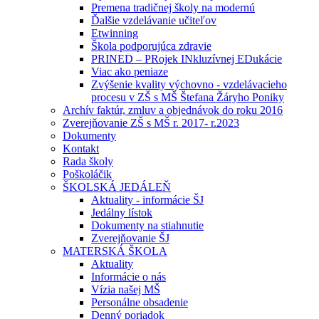
Premena tradičnej školy na modernú
Ďalšie vzdelávanie učiteľov
Etwinning
Škola podporujúca zdravie
PRINED – PRojek INkluzívnej EDukácie
Viac ako peniaze
Zvýšenie kvality výchovno - vzdelávacieho
procesu v ZŠ s MŠ Štefana Žáryho Poniky
Archív faktúr, zmluv a objednávok do roku 2016
Zverejňovanie ZŠ s MŠ r. 2017- r.2023
Dokumenty
Kontakt
Rada školy
Poškoláčik
ŠKOLSKÁ JEDÁLEŇ
Aktuality - informácie ŠJ
Jedálny lístok
Dokumenty na stiahnutie
Zverejňovanie ŠJ
MATERSKÁ ŠKOLA
Aktuality
Informácie o nás
Vízia našej MŠ
Personálne obsadenie
Denný poriadok