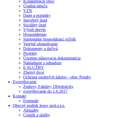
Kompetencie obce
Úradná tabuľa
VZN
Dane a poplatky
Stavebný úrad
Sociálny úrad
Výrub drevín
Hospodárenie
Samostatne hospodáriaci roľník
Verejné obstarávanie
Dokumenty a tlačivá
Projekty
Územno plánovacia dokumentácia
Nakladanie s odpadom
E-SLUŽBY
Zberný dvor
Ochrana osobných údajov - obec Poniky
Zverejňovanie
Zmluvy, Faktúry, Objednávky
zverejňovanie do 1.6.2017
Kontakt
Formulár
Obecný podnik lesov spol.s.r.o.
Aktuality
Cenník a služby