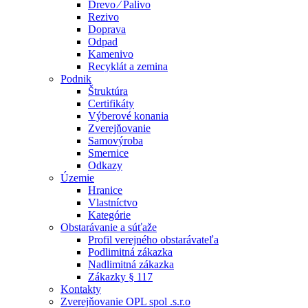
Drevo ⁄ Palivo
Rezivo
Doprava
Odpad
Kamenivo
Recyklát a zemina
Podnik
Štruktúra
Certifikáty
Výberové konania
Zverejňovanie
Samovýroba
Smernice
Odkazy
Územie
Hranice
Vlastníctvo
Kategórie
Obstarávanie a súťaže
Profil verejného obstarávateľa
Podlimitná zákazka
Nadlimitná zákazka
Zákazky § 117
Kontakty
Zverejňovanie OPL spol .s.r.o