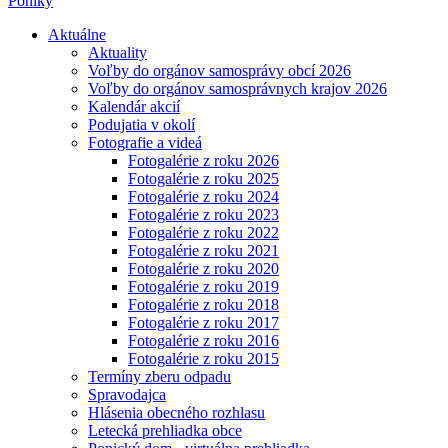
Poniky
Aktuálne
Aktuality
Voľby do orgánov samosprávy obcí 2026
Voľby do orgánov samosprávnych krajov 2026
Kalendár akcií
Podujatia v okolí
Fotografie a videá
Fotogalérie z roku 2026
Fotogalérie z roku 2025
Fotogalérie z roku 2024
Fotogalérie z roku 2023
Fotogalérie z roku 2022
Fotogalérie z roku 2021
Fotogalérie z roku 2020
Fotogalérie z roku 2019
Fotogalérie z roku 2018
Fotogalérie z roku 2017
Fotogalérie z roku 2016
Fotogalérie z roku 2015
Termíny zberu odpadu
Spravodajca
Hlásenia obecného rozhlasu
Letecká prehliadka obce