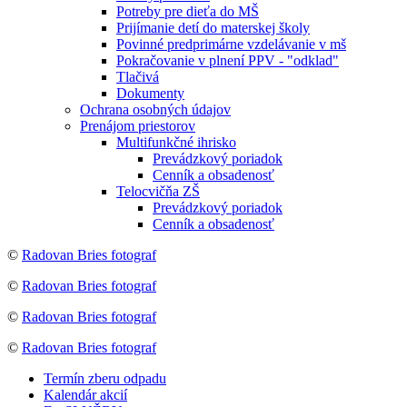
Potreby pre dieťa do MŠ
Prijímanie detí do materskej školy
Povinné predprimárne vzdelávanie v mš
Pokračovanie v plnení PPV - "odklad"
Tlačivá
Dokumenty
Ochrana osobných údajov
Prenájom priestorov
Multifunkčné ihrisko
Prevádzkový poriadok
Cenník a obsadenosť
Telocvičňa ZŠ
Prevádzkový poriadok
Cenník a obsadenosť
©
Radovan Bries fotograf
©
Radovan Bries fotograf
©
Radovan Bries fotograf
©
Radovan Bries fotograf
Termín zberu odpadu
Kalendár akcií