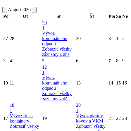
August
2026
Po
Ut
St
Št
Pia
So
Ne
29
1
Vývoz
27
28
komunálneho
30
31
1
2
odpadu
Zobraziť všetky
záznamy z dňa
3
4
5
6
7
8
9
12
1
Vývoz
10
11
komunálneho
13
14
15
16
odpadu
Zobraziť všetky
záznamy z dňa
18
20
1
1
Vývoz skla -
Vývoz plastov,
17
19
21
22
23
kontajnery
kovov a VKM
Zobraziť všetky
Zobraziť všetky