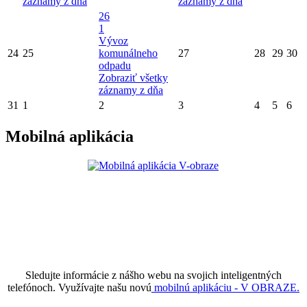
záznamy z dňa
záznamy z dňa
26
1
Vývoz
24
25
komunálneho
27
28
29
30
odpadu
Zobraziť všetky
záznamy z dňa
31
1
2
3
4
5
6
Mobilná aplikácia
Sledujte informácie z nášho webu na svojich inteligentných
telefónoch. Využívajte našu novú
mobilnú aplikáciu - V OBRAZE.