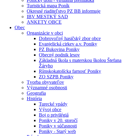
Ponický dom - virtuálna prehliadka
Turistická mapa Poník
Okresné riaditeľstvo PZ BB informuje
IBV MESTKÝ SAD
ANKETY OBCE
Obec
Organizácie v obci
Dobrovoľný hasičský zbor obce
Evanjelická cirkev a.v. Poniky
PZ Bukovina Poniky
Obecný podnik lesov
Základná škola s materskou školou Štefana
Žáryho
Rímskokatolícka farnosť Poniky
ZO SZPB Poniky
Tvorba obyvateľov
Významné osobnosti
Geografia
História
Turecké vpády
Vývoj obce
Boj o privilégiá
Poniky v 20. storočí
Poniky v súčasnosti
Poniky - Starý web