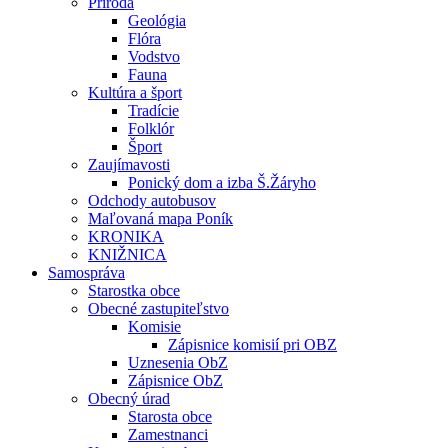
Príroda
Geológia
Flóra
Vodstvo
Fauna
Kultúra a šport
Tradície
Folklór
Šport
Zaujímavosti
Ponický dom a izba Š.Žáryho
Odchody autobusov
Maľovaná mapa Poník
KRONIKA
KNIŽNICA
Samospráva
Starostka obce
Obecné zastupiteľstvo
Komisie
Zápisnice komisií pri OBZ
Uznesenia ObZ
Zápisnice ObZ
Obecný úrad
Starosta obce
Zamestnanci