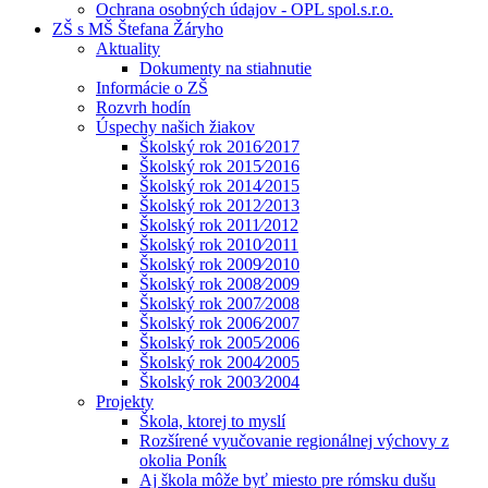
Ochrana osobných údajov - OPL spol.s.r.o.
ZŠ s MŠ Štefana Žáryho
Aktuality
Dokumenty na stiahnutie
Informácie o ZŠ
Rozvrh hodín
Úspechy našich žiakov
Školský rok 2016⁄2017
Školský rok 2015⁄2016
Školský rok 2014⁄2015
Školský rok 2012⁄2013
Školský rok 2011⁄2012
Školský rok 2010⁄2011
Školský rok 2009⁄2010
Školský rok 2008⁄2009
Školský rok 2007⁄2008
Školský rok 2006⁄2007
Školský rok 2005⁄2006
Školský rok 2004⁄2005
Školský rok 2003⁄2004
Projekty
Škola, ktorej to myslí
Rozšírené vyučovanie regionálnej výchovy z
okolia Poník
Aj škola môže byť miesto pre rómsku dušu