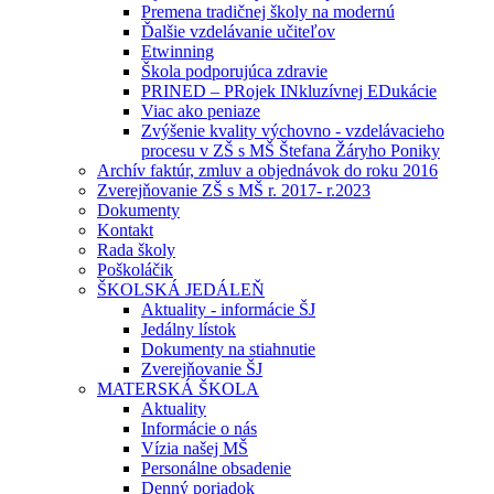
Premena tradičnej školy na modernú
Ďalšie vzdelávanie učiteľov
Etwinning
Škola podporujúca zdravie
PRINED – PRojek INkluzívnej EDukácie
Viac ako peniaze
Zvýšenie kvality výchovno - vzdelávacieho
procesu v ZŠ s MŠ Štefana Žáryho Poniky
Archív faktúr, zmluv a objednávok do roku 2016
Zverejňovanie ZŠ s MŠ r. 2017- r.2023
Dokumenty
Kontakt
Rada školy
Poškoláčik
ŠKOLSKÁ JEDÁLEŇ
Aktuality - informácie ŠJ
Jedálny lístok
Dokumenty na stiahnutie
Zverejňovanie ŠJ
MATERSKÁ ŠKOLA
Aktuality
Informácie o nás
Vízia našej MŠ
Personálne obsadenie
Denný poriadok