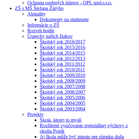
Ochrana osobných údajov - OPL spol.s.r.o.
ZŠ s MŠ Štefana Žáryho
Aktuality
Dokumenty na stiahnutie
Informácie o ZŠ
Rozvrh hodín
Úspechy našich žiakov
Školský rok 2016⁄2017
Školský rok 2015⁄2016
Školský rok 2014⁄2015
Školský rok 2012⁄2013
Školský rok 2011⁄2012
Školský rok 2010⁄2011
Školský rok 2009⁄2010
Školský rok 2008⁄2009
Školský rok 2007⁄2008
Školský rok 2006⁄2007
Školský rok 2005⁄2006
Školský rok 2004⁄2005
Školský rok 2003⁄2004
Projekty
Škola, ktorej to myslí
Rozšírené vyučovanie regionálnej výchovy z
okolia Poník
Aj škola môže byť miesto pre rómsku dušu