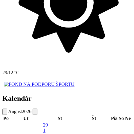
29/12 °C
Kalendár
August
2026
Po
Ut
St
Št
Pia
So
Ne
29
1