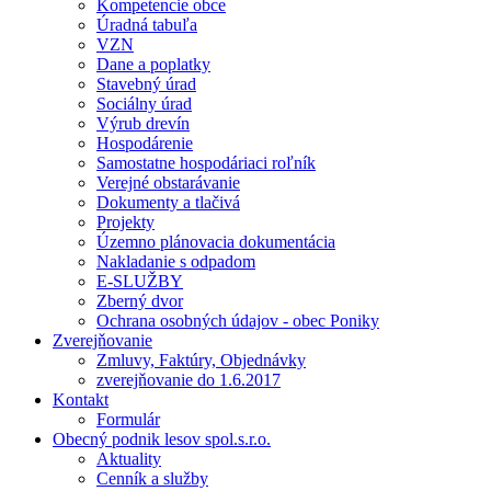
Kompetencie obce
Úradná tabuľa
VZN
Dane a poplatky
Stavebný úrad
Sociálny úrad
Výrub drevín
Hospodárenie
Samostatne hospodáriaci roľník
Verejné obstarávanie
Dokumenty a tlačivá
Projekty
Územno plánovacia dokumentácia
Nakladanie s odpadom
E-SLUŽBY
Zberný dvor
Ochrana osobných údajov - obec Poniky
Zverejňovanie
Zmluvy, Faktúry, Objednávky
zverejňovanie do 1.6.2017
Kontakt
Formulár
Obecný podnik lesov spol.s.r.o.
Aktuality
Cenník a služby