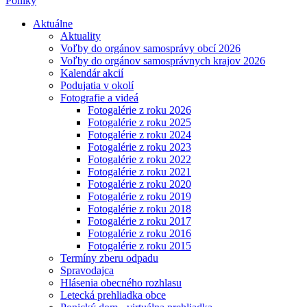
Poniky
Aktuálne
Aktuality
Voľby do orgánov samosprávy obcí 2026
Voľby do orgánov samosprávnych krajov 2026
Kalendár akcií
Podujatia v okolí
Fotografie a videá
Fotogalérie z roku 2026
Fotogalérie z roku 2025
Fotogalérie z roku 2024
Fotogalérie z roku 2023
Fotogalérie z roku 2022
Fotogalérie z roku 2021
Fotogalérie z roku 2020
Fotogalérie z roku 2019
Fotogalérie z roku 2018
Fotogalérie z roku 2017
Fotogalérie z roku 2016
Fotogalérie z roku 2015
Termíny zberu odpadu
Spravodajca
Hlásenia obecného rozhlasu
Letecká prehliadka obce