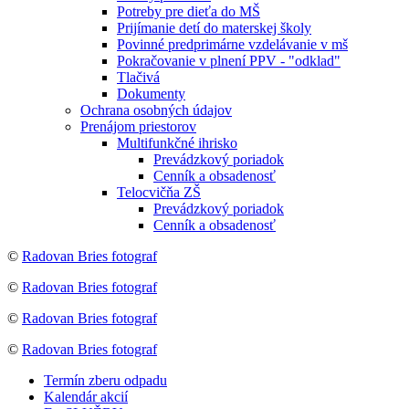
Potreby pre dieťa do MŠ
Prijímanie detí do materskej školy
Povinné predprimárne vzdelávanie v mš
Pokračovanie v plnení PPV - "odklad"
Tlačivá
Dokumenty
Ochrana osobných údajov
Prenájom priestorov
Multifunkčné ihrisko
Prevádzkový poriadok
Cenník a obsadenosť
Telocvičňa ZŠ
Prevádzkový poriadok
Cenník a obsadenosť
©
Radovan Bries fotograf
©
Radovan Bries fotograf
©
Radovan Bries fotograf
©
Radovan Bries fotograf
Termín zberu odpadu
Kalendár akcií