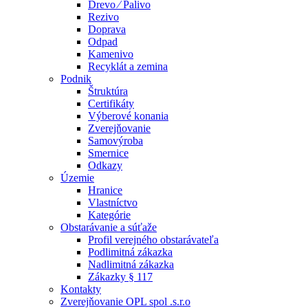
Drevo ⁄ Palivo
Rezivo
Doprava
Odpad
Kamenivo
Recyklát a zemina
Podnik
Štruktúra
Certifikáty
Výberové konania
Zverejňovanie
Samovýroba
Smernice
Odkazy
Územie
Hranice
Vlastníctvo
Kategórie
Obstarávanie a súťaže
Profil verejného obstarávateľa
Podlimitná zákazka
Nadlimitná zákazka
Zákazky § 117
Kontakty
Zverejňovanie OPL spol .s.r.o