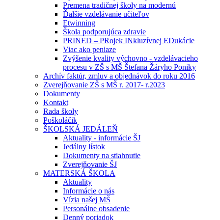
Premena tradičnej školy na modernú
Ďalšie vzdelávanie učiteľov
Etwinning
Škola podporujúca zdravie
PRINED – PRojek INkluzívnej EDukácie
Viac ako peniaze
Zvýšenie kvality výchovno - vzdelávacieho
procesu v ZŠ s MŠ Štefana Žáryho Poniky
Archív faktúr, zmluv a objednávok do roku 2016
Zverejňovanie ZŠ s MŠ r. 2017- r.2023
Dokumenty
Kontakt
Rada školy
Poškoláčik
ŠKOLSKÁ JEDÁLEŇ
Aktuality - informácie ŠJ
Jedálny lístok
Dokumenty na stiahnutie
Zverejňovanie ŠJ
MATERSKÁ ŠKOLA
Aktuality
Informácie o nás
Vízia našej MŠ
Personálne obsadenie
Denný poriadok