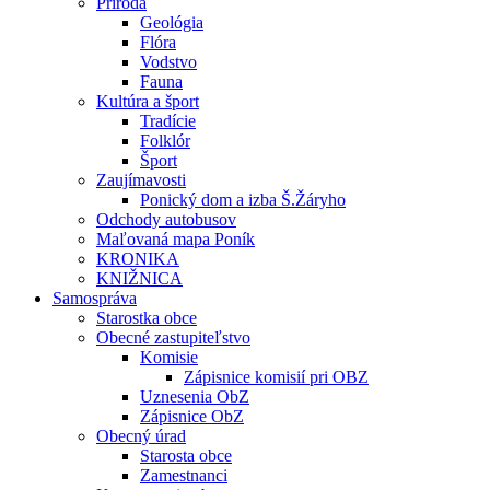
Príroda
Geológia
Flóra
Vodstvo
Fauna
Kultúra a šport
Tradície
Folklór
Šport
Zaujímavosti
Ponický dom a izba Š.Žáryho
Odchody autobusov
Maľovaná mapa Poník
KRONIKA
KNIŽNICA
Samospráva
Starostka obce
Obecné zastupiteľstvo
Komisie
Zápisnice komisií pri OBZ
Uznesenia ObZ
Zápisnice ObZ
Obecný úrad
Starosta obce
Zamestnanci