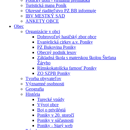
Ponický dom - virtuálna prehliadka
Turistická mapa Poník
Okresné riaditeľstvo PZ BB informuje
IBV MESTKÝ SAD
ANKETY OBCE
Obec
Organizácie v obci
Dobrovoľný hasičský zbor obce
Evanjelická cirkev a.v. Poniky
PZ Bukovina Poniky
Obecný podnik lesov
Základná škola s materskou školou Štefana
Žáryho
Rímskokatolícka farnosť Poniky
ZO SZPB Poniky
Tvorba obyvateľov
Významné osobnosti
Geografia
História
Turecké vpády
Vývoj obce
Boj o privilégiá
Poniky v 20. storočí
Poniky v súčasnosti
Poniky - Starý web