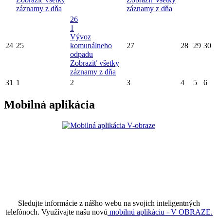
záznamy z dňa
záznamy z dňa
26
1
Vývoz
24
25
komunálneho
27
28
29
30
odpadu
Zobraziť všetky
záznamy z dňa
31
1
2
3
4
5
6
Mobilná aplikácia
Sledujte informácie z nášho webu na svojich inteligentných
telefónoch. Využívajte našu novú
mobilnú aplikáciu - V OBRAZE.