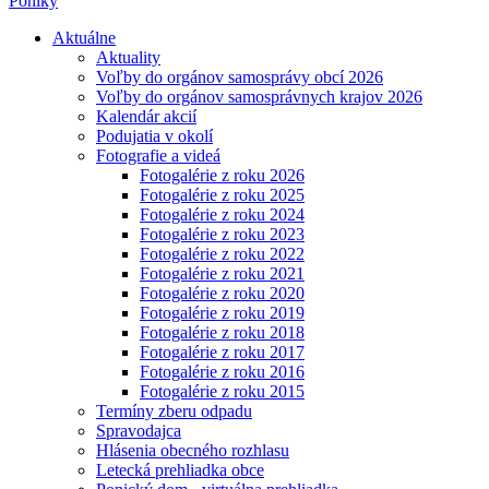
Poniky
Aktuálne
Aktuality
Voľby do orgánov samosprávy obcí 2026
Voľby do orgánov samosprávnych krajov 2026
Kalendár akcií
Podujatia v okolí
Fotografie a videá
Fotogalérie z roku 2026
Fotogalérie z roku 2025
Fotogalérie z roku 2024
Fotogalérie z roku 2023
Fotogalérie z roku 2022
Fotogalérie z roku 2021
Fotogalérie z roku 2020
Fotogalérie z roku 2019
Fotogalérie z roku 2018
Fotogalérie z roku 2017
Fotogalérie z roku 2016
Fotogalérie z roku 2015
Termíny zberu odpadu
Spravodajca
Hlásenia obecného rozhlasu
Letecká prehliadka obce