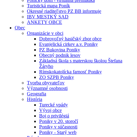
Ponický dom - virtuálna prehliadka
Turistická mapa Poník
Okresné riaditeľstvo PZ BB informuje
IBV MESTKÝ SAD
ANKETY OBCE
Obec
Organizácie v obci
Dobrovoľný hasičský zbor obce
Evanjelická cirkev a.v. Poniky
PZ Bukovina Poniky
Obecný podnik lesov
Základná škola s materskou školou Štefana
Žáryho
Rímskokatolícka farnosť Poniky
ZO SZPB Poniky
Tvorba obyvateľov
Významné osobnosti
Geografia
História
Turecké vpády
Vývoj obce
Boj o privilégiá
Poniky v 20. storočí
Poniky v súčasnosti
Poniky - Starý web