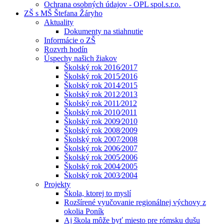
Ochrana osobných údajov - OPL spol.s.r.o.
ZŠ s MŠ Štefana Žáryho
Aktuality
Dokumenty na stiahnutie
Informácie o ZŠ
Rozvrh hodín
Úspechy našich žiakov
Školský rok 2016⁄2017
Školský rok 2015⁄2016
Školský rok 2014⁄2015
Školský rok 2012⁄2013
Školský rok 2011⁄2012
Školský rok 2010⁄2011
Školský rok 2009⁄2010
Školský rok 2008⁄2009
Školský rok 2007⁄2008
Školský rok 2006⁄2007
Školský rok 2005⁄2006
Školský rok 2004⁄2005
Školský rok 2003⁄2004
Projekty
Škola, ktorej to myslí
Rozšírené vyučovanie regionálnej výchovy z
okolia Poník
Aj škola môže byť miesto pre rómsku dušu