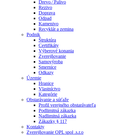
Drevo ⁄ Palivo
Rezivo
Doprava
Odpad
Kamenivo
Recyklát a zemina
Podnik
Štruktúra
Certifikáty
Výberové konania
Zverejňovanie
Samovýroba
Smernice
Odkazy
Územie
Hranice
Vlastníctvo
Kategórie
Obstarávanie a súťaže
Profil verejného obstarávateľa
Podlimitná zákazka
Nadlimitná zákazka
Zákazky § 117
Kontakty
Zverejňovanie OPL spol .s.r.o