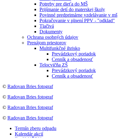
Potreby pre dieťa do MŠ
Prijímanie detí do materskej školy
Povinné predprimárne vzdelávanie v mš
Pokračovanie v plnení PPV - "odklad"
Tlačivá
Dokumenty
Ochrana osobných údajov
Prenájom priestorov
Multifunkčné ihrisko
Prevádzkový poriadok
Cenník a obsadenosť
Telocvičňa ZŠ
Prevádzkový poriadok
Cenník a obsadenosť
©
Radovan Bries fotograf
©
Radovan Bries fotograf
©
Radovan Bries fotograf
©
Radovan Bries fotograf
Termín zberu odpadu
Kalendár akcií