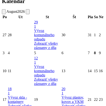
Kalendár
August
2026
Po
Ut
St
Št
Pia
So
Ne
29
1
Vývoz
27
28
komunálneho
30
31
1
2
odpadu
Zobraziť všetky
záznamy z dňa
3
4
5
6
7
8
9
12
1
Vývoz
10
11
komunálneho
13
14
15
16
odpadu
Zobraziť všetky
záznamy z dňa
18
20
1
1
Vývoz skla -
Vývoz plastov,
17
19
21
22
23
kontajnery
kovov a VKM
Zobraziť všetky
Zobraziť všetky