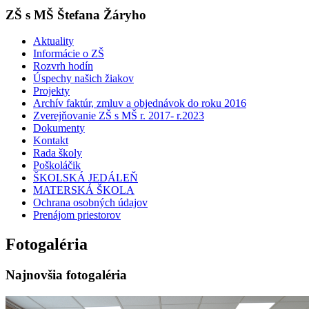
ZŠ s MŠ Štefana Žáryho
Aktuality
Informácie o ZŠ
Rozvrh hodín
Úspechy našich žiakov
Projekty
Archív faktúr, zmluv a objednávok do roku 2016
Zverejňovanie ZŠ s MŠ r. 2017- r.2023
Dokumenty
Kontakt
Rada školy
Poškoláčik
ŠKOLSKÁ JEDÁLEŇ
MATERSKÁ ŠKOLA
Ochrana osobných údajov
Prenájom priestorov
Fotogaléria
Najnovšia fotogaléria