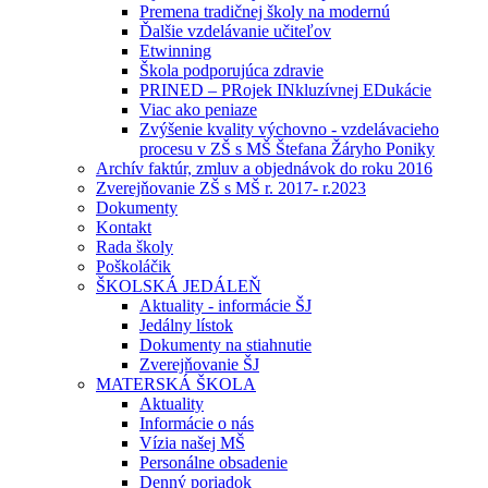
Premena tradičnej školy na modernú
Ďalšie vzdelávanie učiteľov
Etwinning
Škola podporujúca zdravie
PRINED – PRojek INkluzívnej EDukácie
Viac ako peniaze
Zvýšenie kvality výchovno - vzdelávacieho
procesu v ZŠ s MŠ Štefana Žáryho Poniky
Archív faktúr, zmluv a objednávok do roku 2016
Zverejňovanie ZŠ s MŠ r. 2017- r.2023
Dokumenty
Kontakt
Rada školy
Poškoláčik
ŠKOLSKÁ JEDÁLEŇ
Aktuality - informácie ŠJ
Jedálny lístok
Dokumenty na stiahnutie
Zverejňovanie ŠJ
MATERSKÁ ŠKOLA
Aktuality
Informácie o nás
Vízia našej MŠ
Personálne obsadenie
Denný poriadok