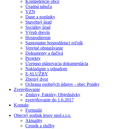
Kompetencie obce
Úradná tabuľa
VZN
Dane a poplatky
Stavebný úrad
Sociálny úrad
Výrub drevín
Hospodárenie
Samostatne hospodáriaci roľník
Verejné obstarávanie
Dokumenty a tlačivá
Projekty
Územno plánovacia dokumentácia
Nakladanie s odpadom
E-SLUŽBY
Zberný dvor
Ochrana osobných údajov - obec Poniky
Zverejňovanie
Zmluvy, Faktúry, Objednávky
zverejňovanie do 1.6.2017
Kontakt
Formulár
Obecný podnik lesov spol.s.r.o.
Aktuality
Cenník a služby