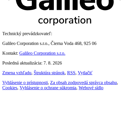
Technický prevádzkovateľ:
Galileo Corporation s.r.o., Čierna Voda 468, 925 06
Kontakt:
Galileo Corporation s.r.o.
Posledná aktualizácia: 7. 8. 2026
Zmena vzhľadu
,
Štruktúra stránok
,
RSS
,
Vytlačiť
Vyhlásenie o prístupnosti
,
Za obsah zodpovedá správca obsahu
,
Cookies
,
Vyhlásenie o ochrane súkromia
,
Webové sídlo