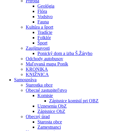
Príroda
Geológia
Flóra
Vodstvo
Fauna
Kultúra a šport
Tradície
Folklór
Šport
Zaujímavosti
Ponický dom a izba Š.Žáryho
Odchody autobusov
Maľovaná mapa Poník
KRONIKA
KNIŽNICA
Samospráva
Starostka obce
Obecné zastupiteľstvo
Komisie
Zápisnice komisií pri OBZ
Uznesenia ObZ
Zápisnice ObZ
Obecný úrad
Starosta obce
Zamestnanci