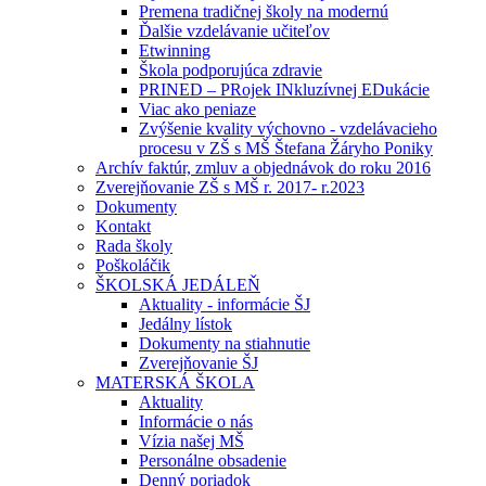
Premena tradičnej školy na modernú
Ďalšie vzdelávanie učiteľov
Etwinning
Škola podporujúca zdravie
PRINED – PRojek INkluzívnej EDukácie
Viac ako peniaze
Zvýšenie kvality výchovno - vzdelávacieho
procesu v ZŠ s MŠ Štefana Žáryho Poniky
Archív faktúr, zmluv a objednávok do roku 2016
Zverejňovanie ZŠ s MŠ r. 2017- r.2023
Dokumenty
Kontakt
Rada školy
Poškoláčik
ŠKOLSKÁ JEDÁLEŇ
Aktuality - informácie ŠJ
Jedálny lístok
Dokumenty na stiahnutie
Zverejňovanie ŠJ
MATERSKÁ ŠKOLA
Aktuality
Informácie o nás
Vízia našej MŠ
Personálne obsadenie
Denný poriadok