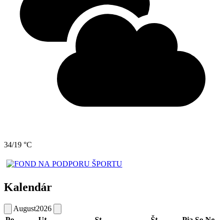
34/19 °C
Kalendár
August
2026
Po
Ut
St
Št
Pia
So
Ne