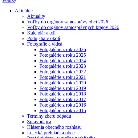
Poniky
Aktuálne
Aktuality
Voľby do orgánov samosprávy obcí 2026
Voľby do orgánov samosprávnych krajov 2026
Kalendár akcií
Podujatia v okolí
Fotografie a videá
Fotogalérie z roku 2026
Fotogalérie z roku 2025
Fotogalérie z roku 2024
Fotogalérie z roku 2023
Fotogalérie z roku 2022
Fotogalérie z roku 2021
Fotogalérie z roku 2020
Fotogalérie z roku 2019
Fotogalérie z roku 2018
Fotogalérie z roku 2017
Fotogalérie z roku 2016
Fotogalérie z roku 2015
Termíny zberu odpadu
Spravodajca
Hlásenia obecného rozhlasu
Letecká prehliadka obce