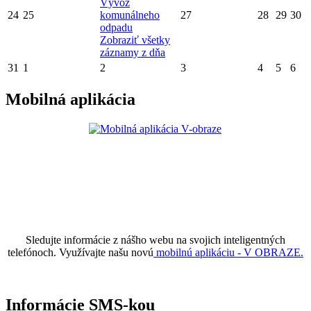
Vývoz
24
25
komunálneho
27
28
29
30
odpadu
Zobraziť všetky
záznamy z dňa
31
1
2
3
4
5
6
Mobilná aplikácia
Sledujte informácie z nášho webu na svojich inteligentných
telefónoch. Využívajte našu novú
mobilnú aplikáciu - V OBRAZE.
Informácie SMS-kou