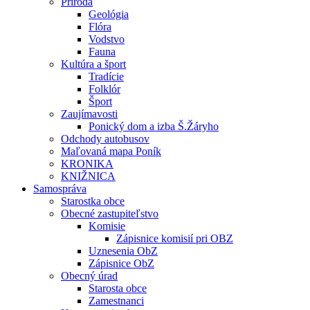
Príroda
Geológia
Flóra
Vodstvo
Fauna
Kultúra a šport
Tradície
Folklór
Šport
Zaujímavosti
Ponický dom a izba Š.Žáryho
Odchody autobusov
Maľovaná mapa Poník
KRONIKA
KNIŽNICA
Samospráva
Starostka obce
Obecné zastupiteľstvo
Komisie
Zápisnice komisií pri OBZ
Uznesenia ObZ
Zápisnice ObZ
Obecný úrad
Starosta obce
Zamestnanci