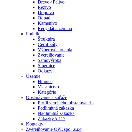
Drevo ⁄ Palivo
Rezivo
Doprava
Odpad
Kamenivo
Recyklát a zemina
Podnik
Štruktúra
Certifikáty
Výberové konania
Zverejňovanie
Samovýroba
Smernice
Odkazy
Územie
Hranice
Vlastníctvo
Kategórie
Obstarávanie a súťaže
Profil verejného obstarávateľa
Podlimitná zákazka
Nadlimitná zákazka
Zákazky § 117
Kontakty
Zverejňovanie OPL spol .s.r.o