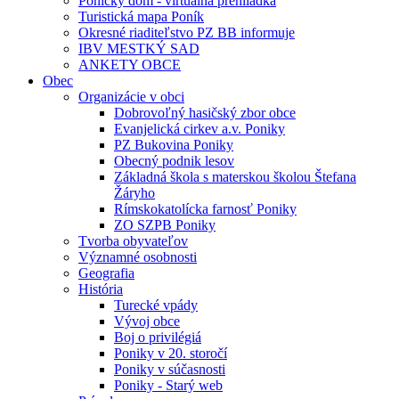
Ponický dom - virtuálna prehliadka
Turistická mapa Poník
Okresné riaditeľstvo PZ BB informuje
IBV MESTKÝ SAD
ANKETY OBCE
Obec
Organizácie v obci
Dobrovoľný hasičský zbor obce
Evanjelická cirkev a.v. Poniky
PZ Bukovina Poniky
Obecný podnik lesov
Základná škola s materskou školou Štefana
Žáryho
Rímskokatolícka farnosť Poniky
ZO SZPB Poniky
Tvorba obyvateľov
Významné osobnosti
Geografia
História
Turecké vpády
Vývoj obce
Boj o privilégiá
Poniky v 20. storočí
Poniky v súčasnosti
Poniky - Starý web