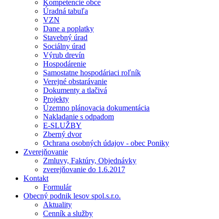
Kompetencie obce
Úradná tabuľa
VZN
Dane a poplatky
Stavebný úrad
Sociálny úrad
Výrub drevín
Hospodárenie
Samostatne hospodáriaci roľník
Verejné obstarávanie
Dokumenty a tlačivá
Projekty
Územno plánovacia dokumentácia
Nakladanie s odpadom
E-SLUŽBY
Zberný dvor
Ochrana osobných údajov - obec Poniky
Zverejňovanie
Zmluvy, Faktúry, Objednávky
zverejňovanie do 1.6.2017
Kontakt
Formulár
Obecný podnik lesov spol.s.r.o.
Aktuality
Cenník a služby