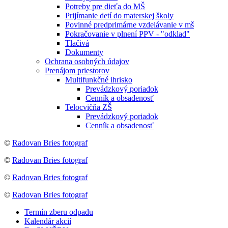
Potreby pre dieťa do MŠ
Prijímanie detí do materskej školy
Povinné predprimárne vzdelávanie v mš
Pokračovanie v plnení PPV - "odklad"
Tlačivá
Dokumenty
Ochrana osobných údajov
Prenájom priestorov
Multifunkčné ihrisko
Prevádzkový poriadok
Cenník a obsadenosť
Telocvičňa ZŠ
Prevádzkový poriadok
Cenník a obsadenosť
©
Radovan Bries fotograf
©
Radovan Bries fotograf
©
Radovan Bries fotograf
©
Radovan Bries fotograf
Termín zberu odpadu
Kalendár akcií