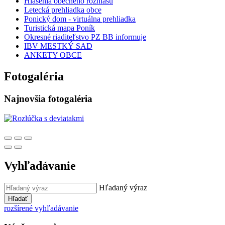
Hlásenia obecného rozhlasu
Letecká prehliadka obce
Ponický dom - virtuálna prehliadka
Turistická mapa Poník
Okresné riaditeľstvo PZ BB informuje
IBV MESTKÝ SAD
ANKETY OBCE
Fotogaléria
Najnovšia fotogaléria
Vyhľadávanie
Hľadaný výraz
Hľadať
rozšírené vyhľadávanie