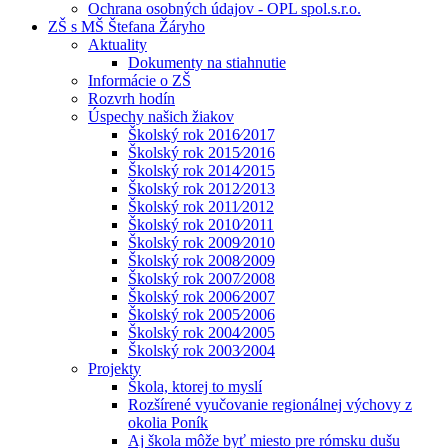
Ochrana osobných údajov - OPL spol.s.r.o.
ZŠ s MŠ Štefana Žáryho
Aktuality
Dokumenty na stiahnutie
Informácie o ZŠ
Rozvrh hodín
Úspechy našich žiakov
Školský rok 2016⁄2017
Školský rok 2015⁄2016
Školský rok 2014⁄2015
Školský rok 2012⁄2013
Školský rok 2011⁄2012
Školský rok 2010⁄2011
Školský rok 2009⁄2010
Školský rok 2008⁄2009
Školský rok 2007⁄2008
Školský rok 2006⁄2007
Školský rok 2005⁄2006
Školský rok 2004⁄2005
Školský rok 2003⁄2004
Projekty
Škola, ktorej to myslí
Rozšírené vyučovanie regionálnej výchovy z
okolia Poník
Aj škola môže byť miesto pre rómsku dušu