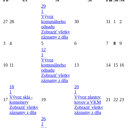
29
1
Vývoz
27
28
komunálneho
30
31
1
2
odpadu
Zobraziť všetky
záznamy z dňa
3
4
5
6
7
8
9
12
1
Vývoz
10
11
komunálneho
13
14
15
16
odpadu
Zobraziť všetky
záznamy z dňa
18
20
1
1
Vývoz skla -
Vývoz plastov,
17
19
21
22
23
kontajnery
kovov a VKM
Zobraziť všetky
Zobraziť všetky
záznamy z dňa
záznamy z dňa
26
1