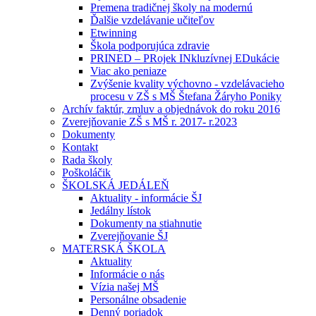
Premena tradičnej školy na modernú
Ďalšie vzdelávanie učiteľov
Etwinning
Škola podporujúca zdravie
PRINED – PRojek INkluzívnej EDukácie
Viac ako peniaze
Zvýšenie kvality výchovno - vzdelávacieho
procesu v ZŠ s MŠ Štefana Žáryho Poniky
Archív faktúr, zmluv a objednávok do roku 2016
Zverejňovanie ZŠ s MŠ r. 2017- r.2023
Dokumenty
Kontakt
Rada školy
Poškoláčik
ŠKOLSKÁ JEDÁLEŇ
Aktuality - informácie ŠJ
Jedálny lístok
Dokumenty na stiahnutie
Zverejňovanie ŠJ
MATERSKÁ ŠKOLA
Aktuality
Informácie o nás
Vízia našej MŠ
Personálne obsadenie
Denný poriadok