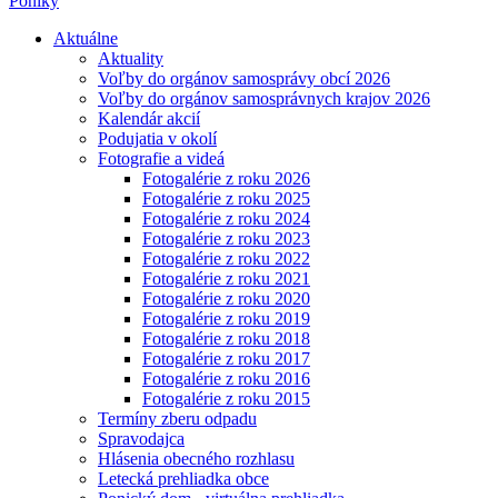
Poniky
Aktuálne
Aktuality
Voľby do orgánov samosprávy obcí 2026
Voľby do orgánov samosprávnych krajov 2026
Kalendár akcií
Podujatia v okolí
Fotografie a videá
Fotogalérie z roku 2026
Fotogalérie z roku 2025
Fotogalérie z roku 2024
Fotogalérie z roku 2023
Fotogalérie z roku 2022
Fotogalérie z roku 2021
Fotogalérie z roku 2020
Fotogalérie z roku 2019
Fotogalérie z roku 2018
Fotogalérie z roku 2017
Fotogalérie z roku 2016
Fotogalérie z roku 2015
Termíny zberu odpadu
Spravodajca
Hlásenia obecného rozhlasu
Letecká prehliadka obce