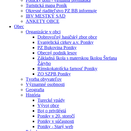
Ponický dom - virtuálna prehliadka
Turistická mapa Poník
Okresné riaditeľstvo PZ BB informuje
IBV MESTKÝ SAD
ANKETY OBCE
Obec
Organizácie v obci
Dobrovoľný hasičský zbor obce
Evanjelická cirkev a.v. Poniky
PZ Bukovina Poniky
Obecný podnik lesov
Základná škola s materskou školou Štefana
Žáryho
Rímskokatolícka farnosť Poniky
ZO SZPB Poniky
Tvorba obyvateľov
Významné osobnosti
Geografia
História
Turecké vpády
Vývoj obce
Boj o privilégiá
Poniky v 20. storočí
Poniky v súčasnosti
Poniky - Starý web