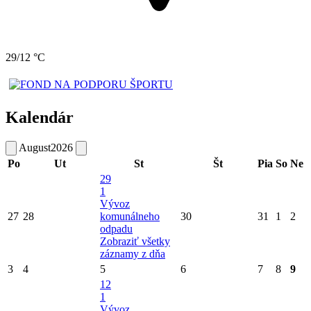
29/12 °C
Kalendár
August
2026
Po
Ut
St
Št
Pia
So
Ne
29
1
Vývoz
27
28
komunálneho
30
31
1
2
odpadu
Zobraziť všetky
záznamy z dňa
3
4
5
6
7
8
9
12
1
Vývoz