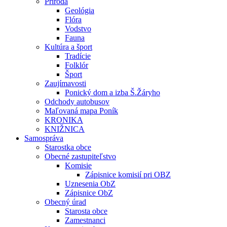
Príroda
Geológia
Flóra
Vodstvo
Fauna
Kultúra a šport
Tradície
Folklór
Šport
Zaujímavosti
Ponický dom a izba Š.Žáryho
Odchody autobusov
Maľovaná mapa Poník
KRONIKA
KNIŽNICA
Samospráva
Starostka obce
Obecné zastupiteľstvo
Komisie
Zápisnice komisií pri OBZ
Uznesenia ObZ
Zápisnice ObZ
Obecný úrad
Starosta obce
Zamestnanci