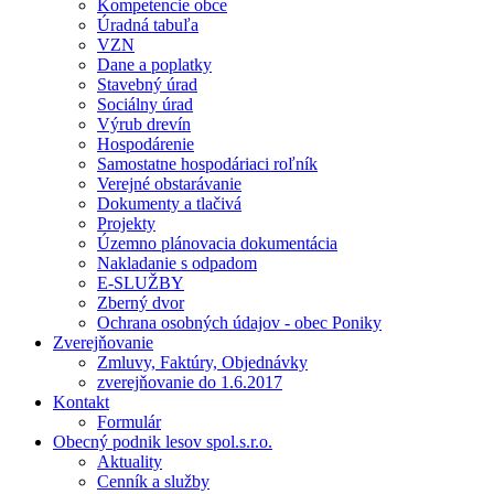
Kompetencie obce
Úradná tabuľa
VZN
Dane a poplatky
Stavebný úrad
Sociálny úrad
Výrub drevín
Hospodárenie
Samostatne hospodáriaci roľník
Verejné obstarávanie
Dokumenty a tlačivá
Projekty
Územno plánovacia dokumentácia
Nakladanie s odpadom
E-SLUŽBY
Zberný dvor
Ochrana osobných údajov - obec Poniky
Zverejňovanie
Zmluvy, Faktúry, Objednávky
zverejňovanie do 1.6.2017
Kontakt
Formulár
Obecný podnik lesov spol.s.r.o.
Aktuality
Cenník a služby