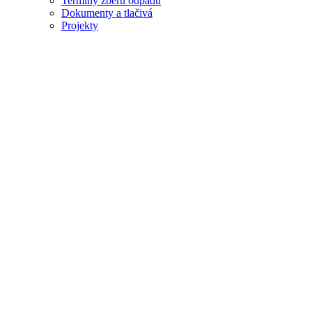
Termíny zberu odpadu
Dokumenty a tlačivá
Projekty