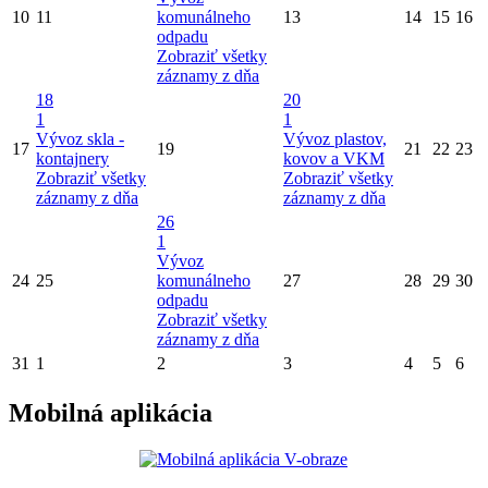
10
11
komunálneho
13
14
15
16
odpadu
Zobraziť všetky
záznamy z dňa
18
20
1
1
Vývoz skla -
Vývoz plastov,
17
19
21
22
23
kontajnery
kovov a VKM
Zobraziť všetky
Zobraziť všetky
záznamy z dňa
záznamy z dňa
26
1
Vývoz
24
25
komunálneho
27
28
29
30
odpadu
Zobraziť všetky
záznamy z dňa
31
1
2
3
4
5
6
Mobilná aplikácia