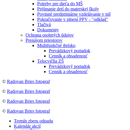
Potreby pre dieťa do MŠ
Prijímanie detí do materskej školy
Povinné predprimárne vzdelávanie v mš
Pokračovanie v plnení PPV - "odklad"
Tlačivá
Dokumenty
Ochrana osobných údajov
Prenájom priestorov
Multifunkčné ihrisko
Prevádzkový poriadok
Cenník a obsadenosť
Telocvičňa ZŠ
Prevádzkový poriadok
Cenník a obsadenosť
©
Radovan Bries fotograf
©
Radovan Bries fotograf
©
Radovan Bries fotograf
©
Radovan Bries fotograf
Termín zberu odpadu
Kalendár akcií