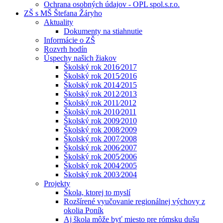
Ochrana osobných údajov - OPL spol.s.r.o.
ZŠ s MŠ Štefana Žáryho
Aktuality
Dokumenty na stiahnutie
Informácie o ZŠ
Rozvrh hodín
Úspechy našich žiakov
Školský rok 2016⁄2017
Školský rok 2015⁄2016
Školský rok 2014⁄2015
Školský rok 2012⁄2013
Školský rok 2011⁄2012
Školský rok 2010⁄2011
Školský rok 2009⁄2010
Školský rok 2008⁄2009
Školský rok 2007⁄2008
Školský rok 2006⁄2007
Školský rok 2005⁄2006
Školský rok 2004⁄2005
Školský rok 2003⁄2004
Projekty
Škola, ktorej to myslí
Rozšírené vyučovanie regionálnej výchovy z
okolia Poník
Aj škola môže byť miesto pre rómsku dušu