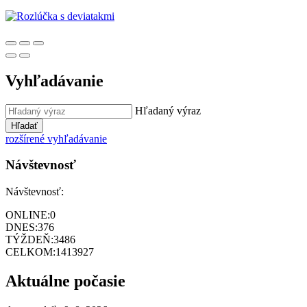
Vyhľadávanie
Hľadaný výraz
Hľadať
rozšírené vyhľadávanie
Návštevnosť
Návštevnosť:
ONLINE:
0
DNES:
376
TÝŽDEŇ:
3486
CELKOM:
1413927
Aktuálne počasie