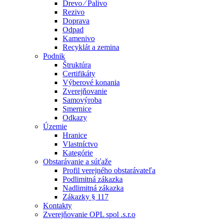
Drevo ⁄ Palivo
Rezivo
Doprava
Odpad
Kamenivo
Recyklát a zemina
Podnik
Štruktúra
Certifikáty
Výberové konania
Zverejňovanie
Samovýroba
Smernice
Odkazy
Územie
Hranice
Vlastníctvo
Kategórie
Obstarávanie a súťaže
Profil verejného obstarávateľa
Podlimitná zákazka
Nadlimitná zákazka
Zákazky § 117
Kontakty
Zverejňovanie OPL spol .s.r.o