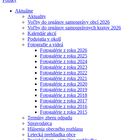
Poniky
Aktuálne
Aktuality
Voľby do orgánov samosprávy obcí 2026
Voľby do orgánov samosprávnych krajov 2026
Kalendár akcií
Podujatia v okolí
Fotografie a videá
Fotogalérie z roku 2026
Fotogalérie z roku 2025
Fotogalérie z roku 2024
Fotogalérie z roku 2023
Fotogalérie z roku 2022
Fotogalérie z roku 2021
Fotogalérie z roku 2020
Fotogalérie z roku 2019
Fotogalérie z roku 2018
Fotogalérie z roku 2017
Fotogalérie z roku 2016
Fotogalérie z roku 2015
Termíny zberu odpadu
Spravodajca
Hlásenia obecného rozhlasu
Letecká prehliadka obce