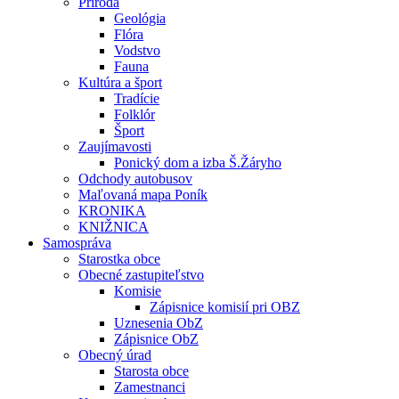
Príroda
Geológia
Flóra
Vodstvo
Fauna
Kultúra a šport
Tradície
Folklór
Šport
Zaujímavosti
Ponický dom a izba Š.Žáryho
Odchody autobusov
Maľovaná mapa Poník
KRONIKA
KNIŽNICA
Samospráva
Starostka obce
Obecné zastupiteľstvo
Komisie
Zápisnice komisií pri OBZ
Uznesenia ObZ
Zápisnice ObZ
Obecný úrad
Starosta obce
Zamestnanci