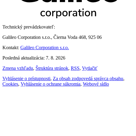
Technický prevádzkovateľ:
Galileo Corporation s.r.o., Čierna Voda 468, 925 06
Kontakt:
Galileo Corporation s.r.o.
Posledná aktualizácia: 7. 8. 2026
Zmena vzhľadu
,
Štruktúra stránok
,
RSS
,
Vytlačiť
Vyhlásenie o prístupnosti
,
Za obsah zodpovedá správca obsahu
,
Cookies
,
Vyhlásenie o ochrane súkromia
,
Webové sídlo