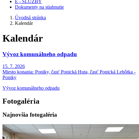
E - SLUŽBY
Dokumenty na stiahnutie
Úvodná stránka
Kalendár
Kalendár
Vývoz komunálneho odpadu
15. 7. 2026
Miesto konania:
Poniky, časť Ponická Huta, časť Ponická Lehôtka -
Poniky
Vývoz komunálneho odpadu
Fotogaléria
Najnovšia fotogaléria